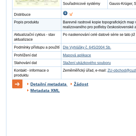
Souřadnicové systémy
Gauss-Krüger, 
Distribuce
Popis produktu
Barevné rastrové kopie topografických map 
realizovaného pro potřeby československé 
Aktualizační cyklus - stav
Po naskenování celé datové série se tato již 
aktualizace
Podmínky přístupu a použití
Dle Vyhlášky č. 645/2004 Sb.
Prohlížení dat
Mapová aplikace
Stahování dat
Stažení ukázkového souboru
Kontakt - informace o
Zeměměřický úřad, e-mail:
ZU-obchod@cuzk
produktu
Detailní metadata
Žádost
Metadata XML