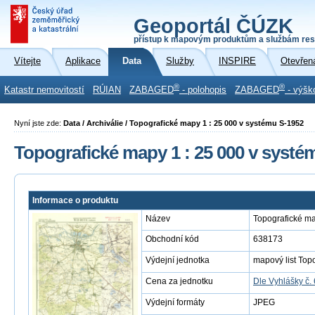
Geoportál ČÚZK
přístup k mapovým produktům a službám res
Vítejte
Aplikace
Data
Služby
INSPIRE
Otevřen
®
®
Katastr nemovitostí
RÚIAN
ZABAGED
- polohopis
ZABAGED
- výšk
Nyní jste zde:
Data / Archiválie / Topografické mapy 1 : 25 000 v systému S-1952
Topografické mapy 1 : 25 000 v systé
Informace o produktu
Název
Topografické ma
Obchodní kód
638173
Výdejní jednotka
mapový list Top
Cena za jednotku
Dle Vyhlášky č.
Výdejní formáty
JPEG