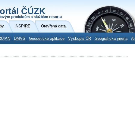
ortál ČÚZK
povým produktům a službám resortu
by
INSPIRE
Otevřená data
RÚIAN
DMVS
Geodetické aplikace
Výškopis ČR
Geografická jména
Ar