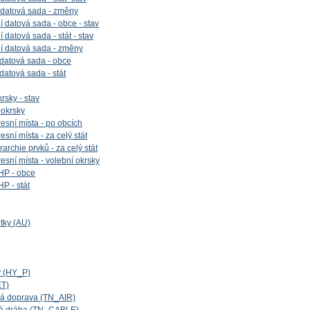
 datová sada - změny
 datová sada - obce - stav
datová sada - stát - stav
í datová sada - změny
 datová sada - obce
 datová sada - stát
rsky - stav
 okrsky
esní místa - po obcích
sní místa - za celý stát
archie prvků - za celý stát
esní místa - volební okrsky
HP - obce
P - stát
tky (AU)
y (HY_P)
ET)
cká doprava (TN_AIR)