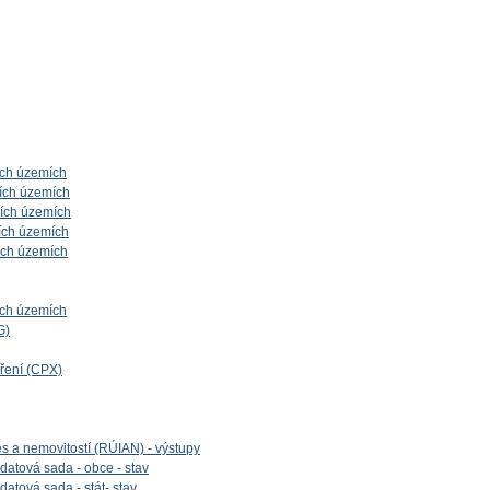
ích územích
ích územích
ních územích
ích územích
ích územích
ích územích
G)
íření (CPX)
es a nemovitostí (RÚIAN) - výstupy
datová sada - obce - stav
datová sada - stát- stav