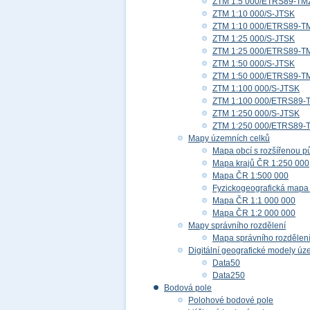
ZTM 1:5 000/ETRS89-TM
ZTM 1:10 000/S-JTSK
ZTM 1:10 000/ETRS89-T
ZTM 1:25 000/S-JTSK
ZTM 1:25 000/ETRS89-T
ZTM 1:50 000/S-JTSK
ZTM 1:50 000/ETRS89-T
ZTM 1:100 000/S-JTSK
ZTM 1:100 000/ETRS89-
ZTM 1:250 000/S-JTSK
ZTM 1:250 000/ETRS89-
Mapy územních celků
Mapa obcí s rozšířenou p
Mapa krajů ČR 1:250 000
Mapa ČR 1:500 000
Fyzickogeografická mapa
Mapa ČR 1:1 000 000
Mapa ČR 1:2 000 000
Mapy správního rozdělení
Mapa správního rozdělen
Digitální geografické modely ú
Data50
Data250
Bodová pole
Polohové bodové pole