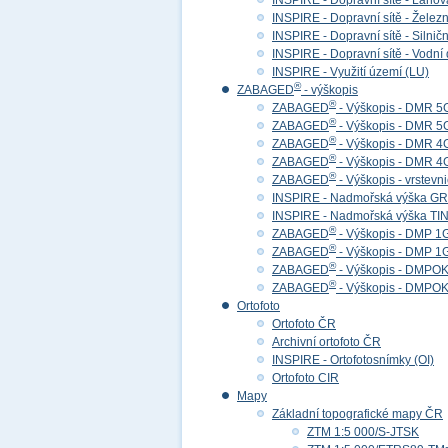
INSPIRE - Dopravní sítě - Lan
INSPIRE - Dopravní sítě - Želez
INSPIRE - Dopravní sítě - Siln
INSPIRE - Dopravní sítě - Vod
INSPIRE - Využití území (LU)
®
ZABAGED
- výškopis
®
ZABAGED
- Výškopis - DMR 5
®
ZABAGED
- Výškopis - DMR 
®
ZABAGED
- Výškopis - DMR 4
®
ZABAGED
- Výškopis - DMR 
®
ZABAGED
- Výškopis - vrstevn
INSPIRE - Nadmořská výška GR
INSPIRE - Nadmořská výška TIN
®
ZABAGED
- Výškopis - DMP 1
®
ZABAGED
- Výškopis - DMP 
®
ZABAGED
- Výškopis - DMPOK 
®
ZABAGED
- Výškopis - DMPOK
Ortofoto
Ortofoto ČR
Archivní ortofoto ČR
INSPIRE - Ortofotosnímky (OI)
Ortofoto CIR
Mapy
Základní topografické mapy ČR
ZTM 1:5 000/S-JTSK