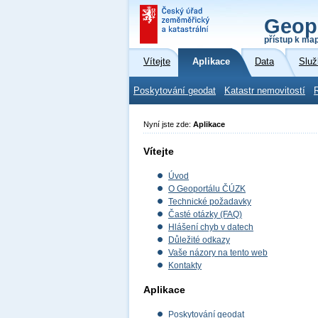
Geop
přístup k ma
Vítejte
Aplikace
Data
Služ
Poskytování geodat
Katastr nemovitostí
Nyní jste zde:
Aplikace
Vítejte
Úvod
O Geoportálu ČÚZK
Technické požadavky
Časté otázky (FAQ)
Hlášení chyb v datech
Důležité odkazy
Vaše názory na tento web
Kontakty
Aplikace
Poskytování geodat