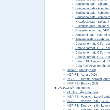
Současná data - základní
Současná data - kompletní
Současná data - kompletní 
Současná data - kompletn
Historická data - základní
Historická data - základní
Číselníky ve formátu VFR
Speciální data - volební ok
Adresní místa s volebními
Data ve formátu CSV - adr
Data ve formátu CSV - adre
Data ve formátu CSV - hier
Data ve formátu CSV - adr
Data RÚIAN ve formátu S
Data RÚIAN ve formátu SH
Územní jednotky (UX)
INSPIRE - Adresy (AD)
INSPIRE - Územní správní jedno
INSPIRE - Budovy (BU)
®
ZABAGED
- polohopis
®
ZABAGED
- polohopis
INSPIRE - Vodstvo - fyzické vod
INSPIRE - Vodstvo - sítě (HY_N
INSPIRE - Dopravní sítě - Lete