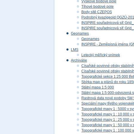
Výškové bodové pole
Tíhové bodové pole
Body sítě CZEPOS
Podrobný kvazigeoid QGZÚ-20
INSPIRE souřadnicová síť Gri
INSPIRE souřadnicová síť Gr
Geonames
Geonames
INSPIRE - Zeměpisná jména (G
LMS
Letecký měřický snímek
Archiválie
Císařské povinné otisky stabilní
Císařské povinné otisky stabilní
Topografické sekce 1:25 000 tř
Sbírka map a plánů do roku 185
Státní mapa 1:5 000
Státní mapa 1:5 000-odvozená s
Rastrová data nové podoby SM 
Speciální mapy třetího vojensk
Topografické mapy 1 : 5000 v s
Topografické mapy 1 : 10 000 v
Topografické mapy 1 : 25 000 v
Topografické mapy 1 : 50 000 v
Topografické mapy 1 : 100 000 