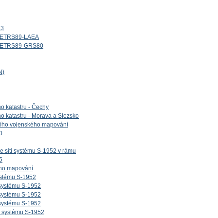
13
d_ETRS89-LAEA
id_ETRS89-GRS80
N)
ho katastru - Čechy
ho katastru - Morava a Slezsko
etího vojenského mapování
0
e sítí systému S-1952 v rámu
5
ého mapování
ystému S-1952
 systému S-1952
 systému S-1952
 systému S-1952
v systému S-1952