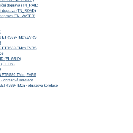
ová dráha (TN_CABLE)
niční doprava (TN_RAIL)
iční doprava (TN_ROAD)
ní doprava (TN_WATER)
G
5G ETRS89-TMzn,EVRS
G
4G ETRS89-TMzn,EVRS
ice
ID (EL GRID)
 (EL TIN)
G
1G ETRS89-TMzn,EVRS
- obrazová korelace
/ETRS89-TMzn - obrazová korelace