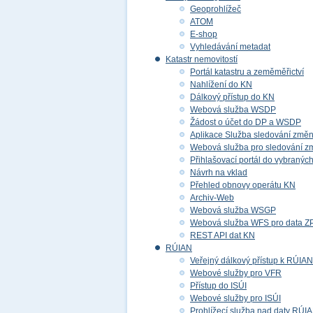
Geoprohlížeč
ATOM
E-shop
Vyhledávání metadat
Katastr nemovitostí
Portál katastru a zeměměřictví
Nahlížení do KN
Dálkový přístup do KN
Webová služba WSDP
Žádost o účet do DP a WSDP
Aplikace Služba sledování změ
Webová služba pro sledování z
Přihlašovací portál do vybraných
Návrh na vklad
Přehled obnovy operátu KN
Archiv-Web
Webová služba WSGP
Webová služba WFS pro data 
REST API dat KN
RÚIAN
Veřejný dálkový přístup k RÚIAN
Webové služby pro VFR
Přístup do ISÚI
Webové služby pro ISÚI
Prohlížecí služba nad daty RÚI