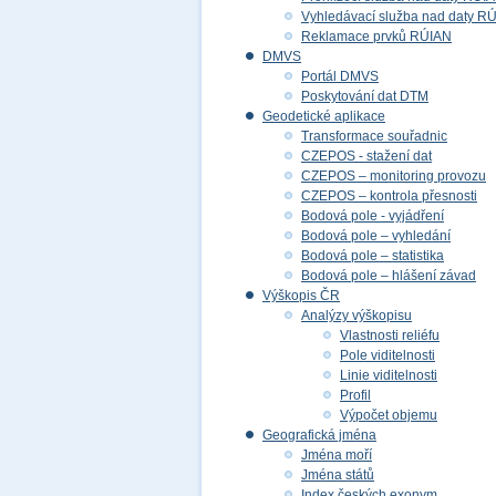
Vyhledávací služba nad daty R
Reklamace prvků RÚIAN
DMVS
Portál DMVS
Poskytování dat DTM
Geodetické aplikace
Transformace souřadnic
CZEPOS - stažení dat
CZEPOS – monitoring provozu
CZEPOS – kontrola přesnosti
Bodová pole - vyjádření
Bodová pole – vyhledání
Bodová pole – statistika
Bodová pole – hlášení závad
Výškopis ČR
Analýzy výškopisu
Vlastnosti reliéfu
Pole viditelnosti
Linie viditelnosti
Profil
Výpočet objemu
Geografická jména
Jména moří
Jména států
Index českých exonym