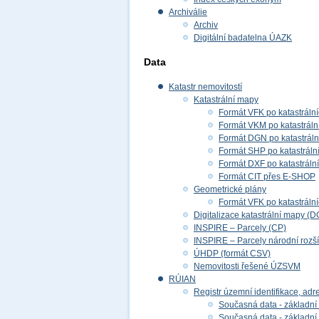
Archiválie
Archiv
Digitální badatelna ÚAZK
Data
Katastr nemovitostí
Katastrální mapy
Formát VFK po katastráln
Formát VKM po katastráln
Formát DGN po katastrál
Formát SHP po katastráln
Formát DXF po katastráln
Formát CIT přes E-SHOP
Geometrické plány
Formát VFK po katastráln
Digitalizace katastrální mapy (D
INSPIRE – Parcely (CP)
INSPIRE – Parcely národní rozš
ÚHDP (formát CSV)
Nemovitosti řešené ÚZSVM
RÚIAN
Registr územní identifikace, adr
Současná data - základní 
Současná data - základní 