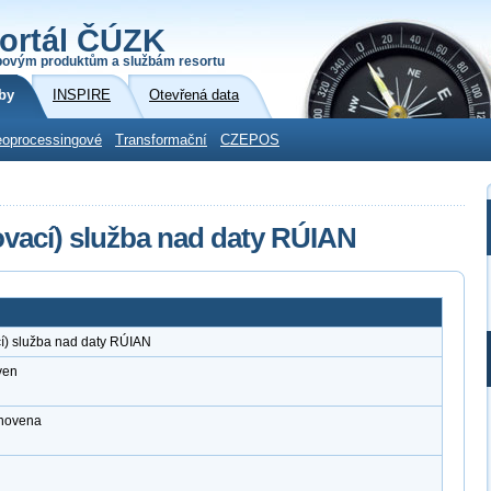
ortál ČÚZK
povým produktům a službám resortu
by
INSPIRE
Otevřená data
oprocessingové
Transformační
CZEPOS
vací) služba nad daty RÚIAN
í) služba nad daty RÚIAN
ven
anovena