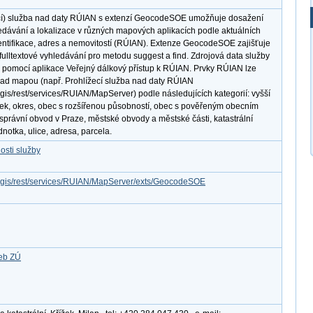
í) služba nad daty RÚIAN s extenzí GeocodeSOE umožňuje dosažení
edávání a lokalizace v různých mapových aplikacích podle aktuálních
entifikace, adres a nemovitostí (RÚIAN). Extenze GeocodeSOE zajišťuje
ulltextové vyhledávání pro metodu suggest a find. Zdrojová data služby
 pomocí aplikace Veřejný dálkový přístup k RÚIAN. Prvky RÚIAN lze
 nad mapou (např. Prohlížecí služba nad daty RÚIAN
cgis/rest/services/RUIAN/MapServer) podle následujících kategorií: vyšší
k, okres, obec s rozšířenou působností, obec s pověřeným obecním
správní obvod v Praze, městské obvody a městské části, katastrální
dnotka, ulice, adresa, parcela.
osti služby
arcgis/rest/services/RUIAN/MapServer/exts/GeocodeSOE
žeb ZÚ