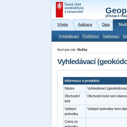
Geop
přístup k ma
Vítejte
Aplikace
Data
Služ
Vyhledávací
Prohlížecí
Stahovací
Ge
Nyní jste zde:
Služby
Vyhledávací (geokódo
Informace o produktu
Název
Vyhledávací (geokódovac
Obchodní
Obchodní kód není stano
kód
Výdejní
Výdejní jednotka není st
jednotka
Cena za
jednotku