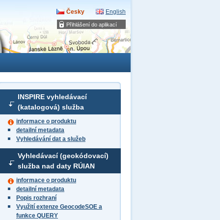
Česky
English
Přihlášení do aplikací
INSPIRE vyhledávací
(katalogová) služba
informace o produktu
detailní metadata
Vyhledávání dat a služeb
Vyhledávací (geokódovací)
služba nad daty RÚIAN
informace o produktu
detailní metadata
Popis rozhraní
Využití extenze GeocodeSOE a
funkce QUERY