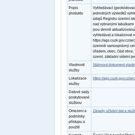
Popis
Vyhledávací (geokódovac
produktu
jednotných výsledků vyhl
údajů Registru územní id
nad vybranými tabulkami f
jsou denně aktualizována
vyhledávat a lokalizovat
https://ags.cuzk.gov.cz/ar
územně samosprávný cele
úřadem, obec, část obce, 
území, základní sídelní je
Vlastnosti
Stáhnout dokument vlastn
služby
Lokalizace
https://ags.cuzk.gov.cz/
služby
Datové sady
poskytované
službou
Omezení a
Zásady užívání dat a slu
podmínky
přístupu a
použití