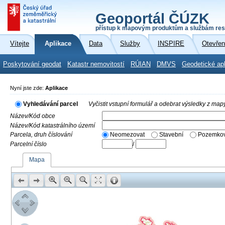
Geoportál ČÚZK
přístup k mapovým produktům a službám res
Vítejte
Aplikace
Data
Služby
INSPIRE
Otevřen
Poskytování geodat
Katastr nemovitostí
RÚIAN
DMVS
Geodetické ap
Nyní jste zde:
Aplikace
Vyhledávání parcel
Vyčistit vstupní formulář a odebrat výsledky z map
Název/Kód obce
Název/Kód katastrálního území
Parcela, druh číslování
Neomezovat
Stavební
Pozemkov
Parcelní číslo
/
Mapa