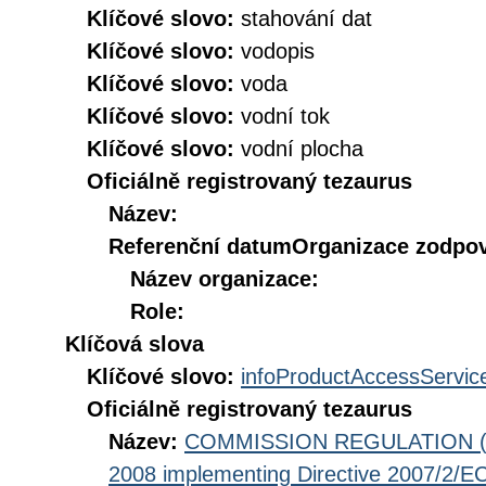
Klíčové slovo:
stahování dat
Klíčové slovo:
vodopis
Klíčové slovo:
voda
Klíčové slovo:
vodní tok
Klíčové slovo:
vodní plocha
Oficiálně registrovaný tezaurus
Název:
Referenční datum
Organizace zodpov
Název organizace:
Role:
Klíčová slova
Klíčové slovo:
infoProductAccessServic
Oficiálně registrovaný tezaurus
Název:
COMMISSION REGULATION (EC
2008 implementing Directive 2007/2/EC