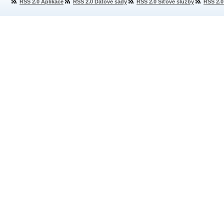
RSS 2.0 Aplikace
RSS 2.0 Datové sady
RSS 2.0 Síťové služby
RSS 2.0