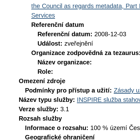
the Council as regards metadata, Part D
Services
Referenční datum
Referenční datum:
2008-12-03
Událost:
zveřejnění
Organizace zodpovědná za tezaurus
Název organizace:
Role:
Omezení zdroje
Podmínky pro přístup a užití:
Zásady u
Název typu služby:
INSPIRE služba stahov
Verze služby:
3.1
Rozsah služby
Informace o rozsahu:
100 % území České
Geografické ohraničení