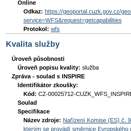
Online
Odkaz:
https://geoportal.cuzk.gov.cz/ge
service=WFS&request=getcapabilities
Protokol:
wfs
Kvalita služby
Úroveň působnosti
Úroveň popisu kvality:
služba
Zpráva - soulad s INSPIRE
Identifikátor zkoušky:
Kód:
CZ-00025712-CUZK_WFS_INSPIRE
Soulad
Specifikace
Název zdroje:
Nařízení Komise (ES) č. 9
kterým se provádí směrnice Evropského 