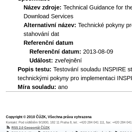
Název zdroje:
Technical Guidance for t
Download Services
Alternativní název:
Technické pokyny p
stahování dat
Referenční datum
Referenční datum:
2013-08-09
Událost:
zveřejnění
Popis testu:
Testování souladu INSPIRE s
technickými pokyny pro implementaci INSP
Míra souladu:
ano
Copyright © 2010 ČÚZK, Všechna práva vyhrazena
Kontakt: Pod sídlištěm 9/1800, 182 11 Praha 8, tel.: +420 284 041 111, fax: +420 284 04
RSS 2.0 Geoportál ČÚZK