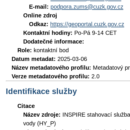
E-mail:
podpora.zums@cuzk.gov.cz
Online zdroj
Odkaz:
https://geoportal.cuzk.gov.cz
Kontaktní hodiny:
Po-Pá 9-14 CET
Dodatečné informace:
Role:
kontaktní bod
Datum metadat:
2025-03-06
Název metadatového profilu:
Metadatový pr
Verze metadatového profilu:
2.0
Identifikace služby
Citace
Název zdroje:
INSPIRE stahovací služb
vody (HY_P)