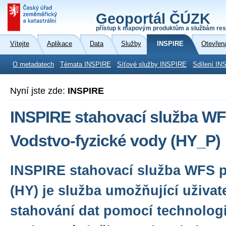
Geoportál ČÚZK
přístup k mapovým produktům a službám res
Vítejte
Aplikace
Data
Služby
INSPIRE
Otevřen
O metadatech
Témata INSPIRE
Síťové služby INSPIRE
Sdílení IN
Nyní jste zde:
INSPIRE
INSPIRE stahovací služba WF
Vodstvo-fyzické vody (HY_P)
INSPIRE stahovací služba WFS 
(HY) je služba umožňující uživa
stahování dat pomocí technologi