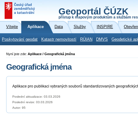
Geoportál ČÚZK
přístup k mapovým produktům a službám res
Vítejte
Aplikace
Data
Služby
INSPIRE
Otevřen
Poskytování geodat
Katastr nemovitostí
RÚIAN
DMVS
Geodetické ap
Nyní jste zde:
Aplikace / Geografická jména
Geografická jména
Aplikace pro publikaci vybraných souborů standardizovaných geografickýc
Poslední aktualizace: 03.03.2026
Poslední revize:
03.03.2026
Autor: 95