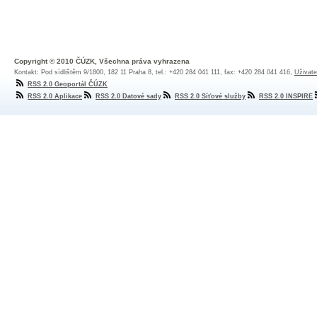
Copyright © 2010 ČÚZK, Všechna práva vyhrazena
Kontakt: Pod sídlištěm 9/1800, 182 11 Praha 8, tel.: +420 284 041 111, fax: +420 284 041 416,
Uživate
RSS 2.0 Geoportál ČÚZK
RSS 2.0 Aplikace
RSS 2.0 Datové sady
RSS 2.0 Síťové služby
RSS 2.0 INSPIRE