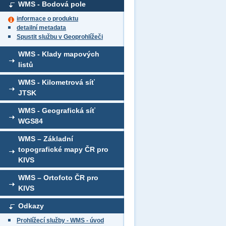
WMS - Bodová pole
informace o produktu
detailní metadata
Spustit službu v Geoprohlížeči
WMS - Klady mapových
listů
WMS - Kilometrová síť
JTSK
WMS - Geografická síť
WGS84
WMS – Základní
topografické mapy ČR pro
KIVS
WMS – Ortofoto ČR pro
KIVS
Odkazy
Prohlížecí služby - WMS - úvod