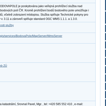
ODOVAPOLE je poskytována jako veřejná prohlížecí služba nad
 bodových polí ČR. Kromě prohlížení bodů bodového pole umožňuje i
dů, včetně zobrazení místopisu. Služba splňuje Technické pokyny pro
 v. 3.11 a zároveň splňuje standard OGC WMS 1.1.1. a 1.3.0.
osti služby
arcgis/services/BodovaPole/MapServer/WmsServer
žeb ZÚ
katastrální, Srovnal Pavel, Mgr. , tel: +420 585 552 410 , e-mail: