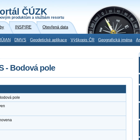
ortál ČÚZK
povým produktům a službám resortu
by
INSPIRE
Otevřená data
RÚIAN
DMVS
Geodetické aplikace
Výškopis ČR
Geografická jména
Ar
S - Bodová pole
Bodová pole
ven
anovena