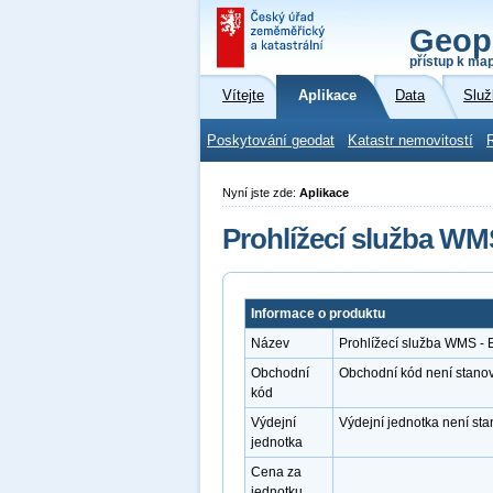
Geop
přístup k ma
Vítejte
Aplikace
Data
Služ
Poskytování geodat
Katastr nemovitostí
Nyní jste zde:
Aplikace
Prohlížecí služba WM
Informace o produktu
Název
Prohlížecí služba WMS - 
Obchodní
Obchodní kód není stano
kód
Výdejní
Výdejní jednotka není st
jednotka
Cena za
jednotku