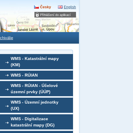
Česky
English
Přihlášení do aplikací
chiválie
WMS - Katastrální mapy
(KM)
WMS - RÚIAN
WMS - RÚIAN - Účelové
územní prvky (ÚÚP)
WMS - Územní jednotky
(UX)
WMS - Digitalizace
katastrální mapy (DG)