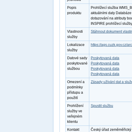
Popis
Prohlížecí služba WMS_B
produktu
aktuálními daty Databáze
dotazování na atributy bo
INSPIRE prohlížecí služby
Vlastnosti
Stáhnout dokument vlastn
služby
Lokalizace
https://ags.cuzk.gov.cz/
služby
Datové sady
Poskytovaná data
poskytované
Poskytovaná data
službou
Poskytovaná data
Poskytovaná data
Omezení a
Zásady užívání dat a slu
podmínky
přístupu a
použití
Prohlížení
Spustit službu
služby ve
veřejném
klientu
Kontakt
Český úřad zeměměřický a 