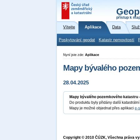
Geop
přístup k ma
Vítejte
Aplikace
Data
Služ
Poskytování geodat
Katastr nemovitostí
Nyní jste zde:
Aplikace
Mapy bývalého pozem
28.04.2025
Mapy bývalého pozemkového katastru -
Do produktu byly přidány další katastráln
Mapy je možné objednat přes aplikaci
e-
Copyright © 2010 ČÚZK, Všechna práva v