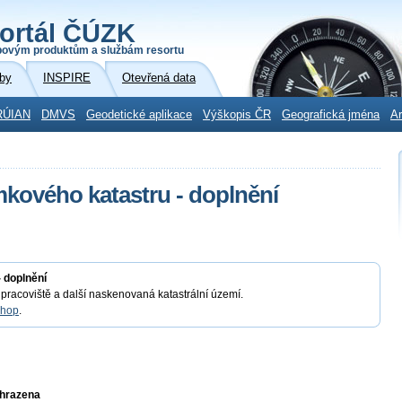
ortál ČÚZK
povým produktům a službám resortu
by
INSPIRE
Otevřená data
RÚIAN
DMVS
Geodetické aplikace
Výškopis ČR
Geografická jména
Ar
kového katastru - doplnění
 doplnění
í pracoviště a další naskenovaná katastrální území.
shop
.
yhrazena