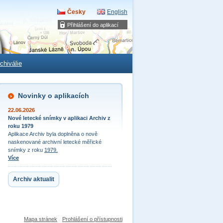
Česky
English
Přihlášení do aplikací
chiválie
Novinky o aplikacích
22.06.2026
Nové letecké snímky v aplikaci Archiv z
roku 1979
Aplikace Archiv byla doplněna o nově
naskenované archivní letecké měřické
snímky z roku
1979.
Více
Archiv aktualit
Mapa stránek
Prohlášení o přístupnosti