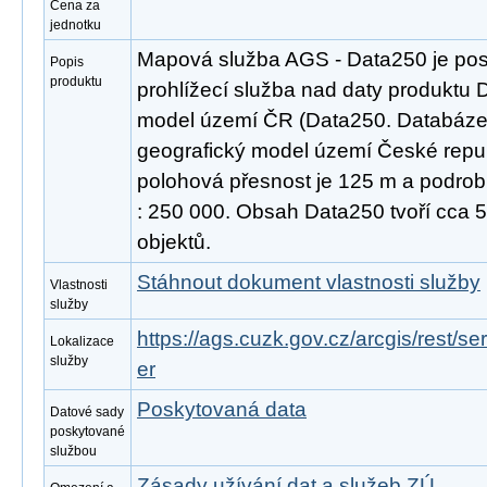
Cena za
jednotku
Mapová služba AGS - Data250 je pos
Popis
produktu
prohlížecí služba nad daty produktu D
model území ČR (Data250. Databáze D
geografický model území České repub
polohová přesnost je 125 m a podrob
: 250 000. Obsah Data250 tvoří cca 
objektů.
Stáhnout dokument vlastnosti služby
Vlastnosti
služby
https://ags.cuzk.gov.cz/arcgis/rest
Lokalizace
služby
er
Poskytovaná data
Datové sady
poskytované
službou
Zásady užívání dat a služeb ZÚ