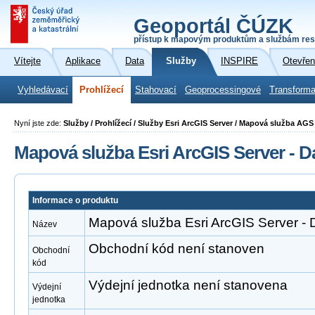
Geoportál ČÚZK
přístup k mapovým produktům a službám res
Vítejte
Aplikace
Data
Služby
INSPIRE
Otevřen
Vyhledávací
Prohlížecí
Stahovací
Geoprocessingové
Transforma
Nyní jste zde:
Služby / Prohlížecí / Služby Esri ArcGIS Server / Mapová služba AG
Mapová služba Esri ArcGIS Server - D
Informace o produktu
Mapová služba Esri ArcGIS Server -
Název
Obchodní kód není stanoven
Obchodní
kód
Výdejní jednotka není stanovena
Výdejní
jednotka