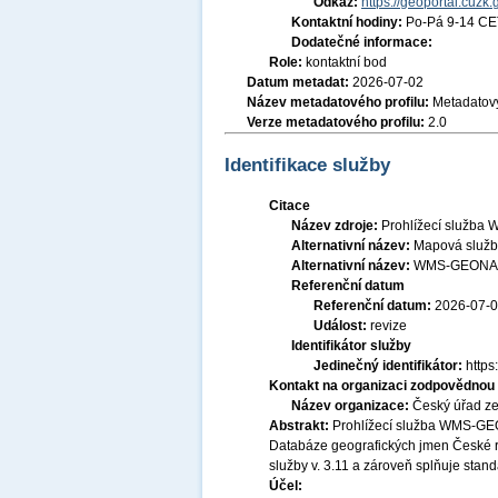
Odkaz:
https://geoportal.cuzk.
Kontaktní hodiny:
Po-Pá 9-14 CE
Dodatečné informace:
Role:
kontaktní bod
Datum metadat:
2026-07-02
Název metadatového profilu:
Metadatový
Verze metadatového profilu:
2.0
Identifikace služby
Citace
Název zdroje:
Prohlížecí služba
Alternativní název:
Mapová služ
Alternativní název:
WMS-GEON
Referenční datum
Referenční datum:
2026-07-
Událost:
revize
Identifikátor služby
Jedinečný identifikátor:
http
Kontakt na organizaci zodpovědnou 
Název organizace:
Český úřad ze
Abstrakt:
Prohlížecí služba WMS-GEO
Databáze geografických jmen České r
služby v. 3.11 a zároveň splňuje stan
Účel: