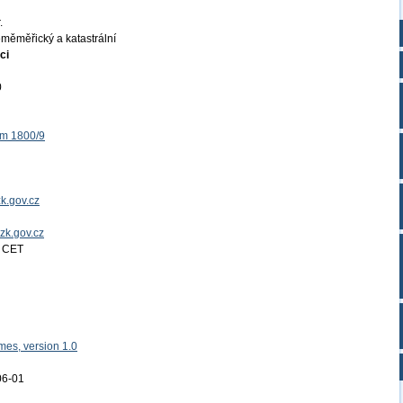
.
měměřický a katastrální
ci
0
ěm 1800/9
k.gov.cz
uzk.gov.cz
4 CET
es, version 1.0
06-01