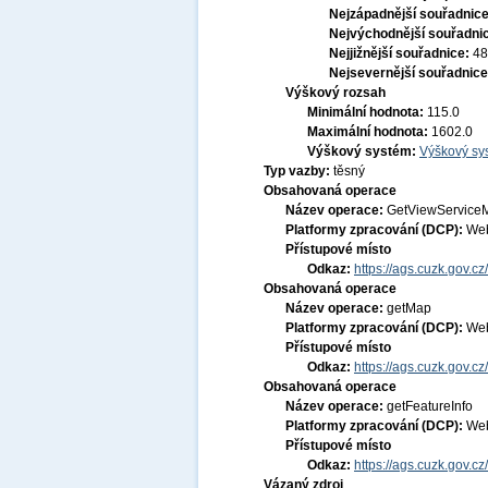
Nejzápadnější souřadnic
Nejvýchodnější souřadni
Nejjižnější souřadnice:
48
Nejsevernější souřadnic
Výškový rozsah
Minimální hodnota:
115.0
Maximální hodnota:
1602.0
Výškový systém:
Výškový sys
Typ vazby:
těsný
Obsahovaná operace
Název operace:
GetViewService
Platformy zpracování (DCP):
Web
Přístupové místo
Odkaz:
https://ags.cuzk.gov
Obsahovaná operace
Název operace:
getMap
Platformy zpracování (DCP):
Web
Přístupové místo
Odkaz:
https://ags.cuzk.gov
Obsahovaná operace
Název operace:
getFeatureInfo
Platformy zpracování (DCP):
Web
Přístupové místo
Odkaz:
https://ags.cuzk.gov
Vázaný zdroj