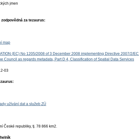
ckých jmen
 zodpovědná za tezaurus:
ní map
ON (EC) No 1205/2008 of 3 December 2008 implementing Directive 2007/2/EC 
e Council as regards metadata, Part D 4, Classification of Spatial Data Services
12-03
ezaurus:
ady užívání dat a služeb ZÚ
 České republiky, tj. 78 866 km2.
helník