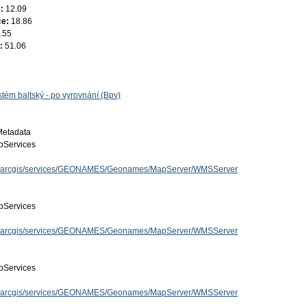
e:
12.09
ce:
18.86
.55
e:
51.06
tém baltský - po vyrovnání (Bpv)
Metadata
Services
.cz/arcgis/services/GEONAMES/Geonames/MapServer/WMSServer
Services
.cz/arcgis/services/GEONAMES/Geonames/MapServer/WMSServer
Services
.cz/arcgis/services/GEONAMES/Geonames/MapServer/WMSServer