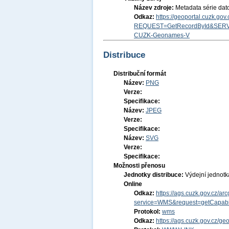
Název zdroje:
Metadata série da
Odkaz:
https://geoportal.cuzk.go
REQUEST=GetRecordById&SERV
CUZK-Geonames-V
Distribuce
Distribuční formát
Název:
PNG
Verze:
Specifikace:
Název:
JPEG
Verze:
Specifikace:
Název:
SVG
Verze:
Specifikace:
Možnosti přenosu
Jednotky distribuce:
Výdejní jednot
Online
Odkaz:
https://ags.cuzk.gov.cz
service=WMS&request=getCapabil
Protokol:
wms
Odkaz:
https://ags.cuzk.gov.cz/g