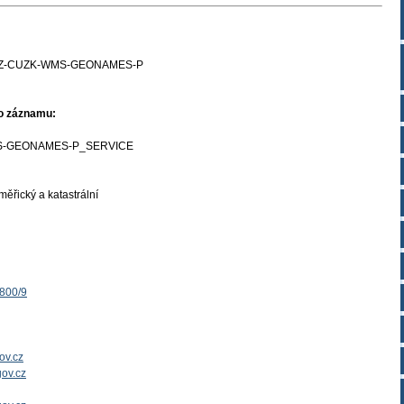
Z-CUZK-WMS-GEONAMES-P
ho záznamu:
-GEONAMES-P_SERVICE
ěřický a katastrální
1800/9
ov.cz
ov.cz