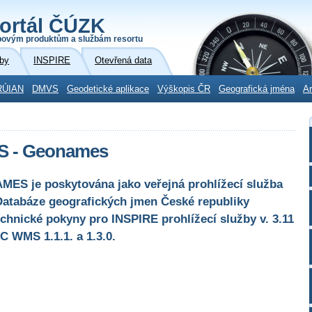
ortál ČÚZK
povým produktům a službám resortu
by
INSPIRE
Otevřená data
RÚIAN
DMVS
Geodetické aplikace
Výškopis ČR
Geografická jména
Ar
MS - Geonames
ES je poskytována jako veřejná prohlížecí služba
Databáze geografických jmen České republiky
chnické pokyny pro INSPIRE prohlížecí služby v. 3.11
C WMS 1.1.1. a 1.3.0.