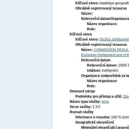
Klíčové slovo:
databáze geografi
Oficiálně registrovaný tezaurus
Název:
Referenční datum
Organizace
Název organizace:
Role:
Klíčová slova
Klíčové slovo:
Služba zpřístupně
Oficiálně registrovaný tezaurus
Název:
COMMISSION REGULATI
European Partilament and of th
Referenční datum
Referenční datum:
2008-
Událost:
zveřejnění
Organizace zodpovědná za t
Název organizace:
Role:
Omezení zdroje
Podmínky pro přístup a užití:
Zás
Název typu služby:
wms
Verze služby:
1.3.0
Rozsah služby
Informace o rozsahu:
100 % území
Geografické ohraničení
Minimální ohraničující pravoú