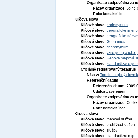
Organizace zodpovědná za t
Název organizace:
Joint 
Role:
kontaktní bod
Klíčová slova
Klíčové slovo:
endonymum
Klíčové slovo:
geografické jmén
Klíčové slovo:
geografické názvo
Klíčové slovo:
Geonames
Klíčové slovo:
choronymum
Klíčové slovo:
vžité geografické
Klíčové slovo:
webová mapová s
Klíčové slovo:
standardizace geo
Oficiálně registrovaný tezaurus
Název:
Terminologický slovník
Referenční datum
Referenční datum:
2009-
Událost:
zveřejnění
Organizace zodpovědná za t
Název organizace:
Český 
Role:
kontaktní bod
Klíčová slova
Klíčové slovo:
mapová služba
Klíčové slovo:
prohlížecí služba
Klíčové slovo:
služby
Klíčové slovo:
standardizace geo