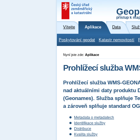
Geop
přístup k ma
Vítejte
Aplikace
Data
Služ
Poskytování geodat
Katastr nemovitostí
Nyní jste zde:
Aplikace
Prohlížecí služba W
Prohlížecí služba WMS-GEONAM
nad aktuálními daty produktu 
(Geonames). Služba splňuje Te
a zároveň splňuje standard OG
Metadata o metadatech
Identifikace služby
Distribuce
Kvalita služby