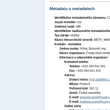
Metadata o metadatech
Identifikátor metadatového záznamu:
C
Jazyk metadat:
cze
Znaková sada:
utf8
Identifikátor nadřazeného metadatové
Typ zdroje:
služba
Název hierarchické úrovně:
META_WMS
Kontakt - metadata
Jméno osoby:
Vlček, Bohumil, Ing.
Název organizace:
Český úřad zeměm
Informace o odpovědné organizaci
Kontaktní telefon
Telefon:
+420 284 041 561
Fax:
+420 284 041 416
Adresa
Dodací místo:
Pod sídlištěm 
Město:
Praha 8
Poštovní kód:
182 11
Země:
Česká republika
E-mail:
bohumil.vlcek@cuzk.g
E-mail:
podpora.zums@cuzk.g
Online zdroj