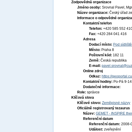
Zodpovědná organizace
Jméno osoby:
Srovnal Pavel, Mgr
Název organizace:
Český úřad ze
Informace o odpovědné organiza
Kontaktní telefon
Telefon:
+420 585 552 41
Fax:
+420 284 041 416
Adresa
Dodací místo:
Pod sídlišt
Město:
Praha 8
Poštovní kód:
182 11
Země:
Česká republika
E-mail:
pavel.srovnal@cuz
Online zdroj
Odkaz:
https://geoportal.c
Kontaktní hodiny:
Po-Pá 9-1
Dodatečné informace:
Role:
správce
Klíčová slova
Klíčové slovo:
Zeměpisné názvy
Oficiálně registrovaný tezaurus
Název:
GEMET - INSPIRE them
Referenční datum
Referenční datum:
2008-
Událost:
zveřejnění