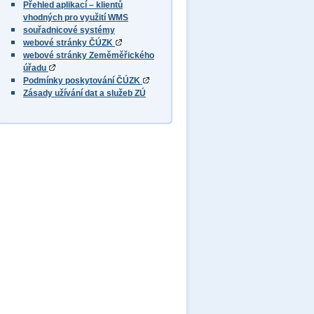
Přehled aplikací – klientů
vhodných pro využití WMS
souřadnicové systémy
webové stránky ČÚZK
webové stránky Zeměměřického
úřadu
Podmínky poskytování ČÚZK
Zásady užívání dat a služeb ZÚ