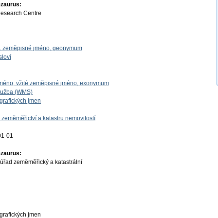
ezaurus:
Research Centre
o, zeměpisné jméno, geonymum
sloví
 jméno, vžité zeměpisné jméno, exonymum
lužba (WMS)
grafických jmen
 zeměměřictví a katastru nemovitostí
01-01
ezaurus:
úřad zeměměřický a katastrální
grafických jmen