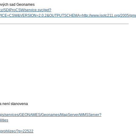
tových sad Geonames
v.cz/SDIProCSW/service.svc/get?
ICE=CSW&VERSION=2.0.2&OUTPUTSCHEMA=http://www.isotc211.org/2005/g
ka není stanovena
/arcgis/services/GEONAMES/Geonames/MapServer/WMSServer?
ities
eoprohlizec/?p=22522