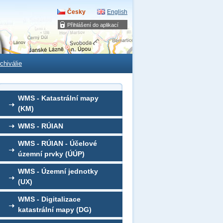
Česky
English
Přihlášení do aplikací
chiválie
WMS - Katastrální mapy
(KM)
WMS - RÚIAN
WMS - RÚIAN - Účelové
územní prvky (ÚÚP)
WMS - Územní jednotky
(UX)
WMS - Digitalizace
katastrální mapy (DG)