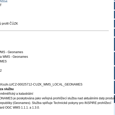
gov.cz
T
 profil ČÚZK
 WMS - Geonames
ba WMS - Geonames
AMES
02
s://cuzk.cz/CZ-00025712-CUZK_WMS_LOCAL_GEONAMES
za službu
měměřický a katastrální
NAMES je poskytována jako veřejná prohlížecí služba nad aktuálními daty produk
epubliky (Geonames). Služba splňuje Technické pokyny pro INSPIRE prohlížecí
dard OGC WMS 1.1.1. a 1.3.0.