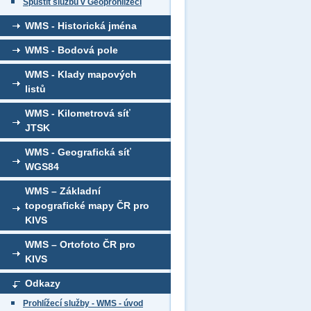
Spustit službu v Geoprohlížeči
WMS - Historická jména
WMS - Bodová pole
WMS - Klady mapových
listů
WMS - Kilometrová síť
JTSK
WMS - Geografická síť
WGS84
WMS – Základní
topografické mapy ČR pro
KIVS
WMS – Ortofoto ČR pro
KIVS
Odkazy
Prohlížecí služby - WMS - úvod