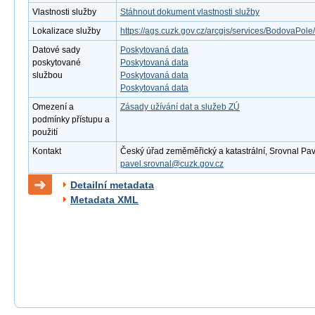
Vlastnosti služby
Stáhnout dokument vlastnosti služby
Lokalizace služby
https://ags.cuzk.gov.cz/arcgis/services/BodovaPo
Datové sady
Poskytovaná data
poskytované
Poskytovaná data
službou
Poskytovaná data
Poskytovaná data
Omezení a
Zásady užívání dat a služeb ZÚ
podmínky přístupu a
použití
Kontakt
Český úřad zeměměřický a katastrální, Srovnal Pavel
pavel.srovnal@cuzk.gov.cz
Detailní metadata
Metadata XML