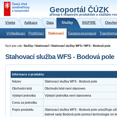
Geoportál ČÚZK
přístup k mapovým produktům a službám res
Vítejte
Aplikace
Data
Služby
INSPIRE
Otevřen
Vyhledávací
Prohlížecí
Stahovací
Geoprocessingové
Transforma
Nyní jste zde:
Služby / Stahovací / Stahovací služby WFS / WFS - Bodová pole
Stahovací služba WFS - Bodová pole
Informace o produktu
Název
Stahovací služba WFS - Bodová pole
Obchodní kód
Obchodní kód není stanoven
Výdejní jednotka
Výdejní jednotka není stanovena
Cena za jednotku
Popis produktu
Stahovací služba WFS - Bodová pole umožňuje už
datové sady Bodová pole pomocí technologie on-l