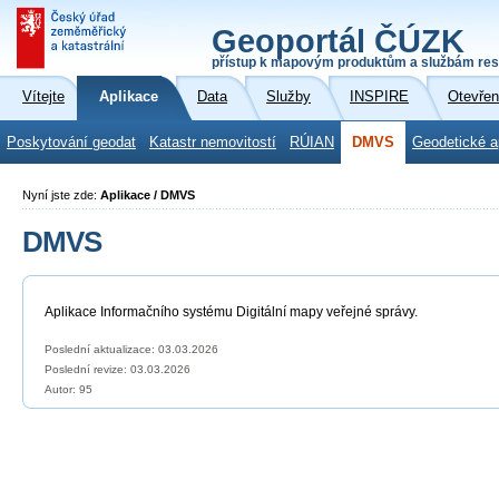
Geoportál ČÚZK
přístup k mapovým produktům a službám res
Vítejte
Aplikace
Data
Služby
INSPIRE
Otevřen
Poskytování geodat
Katastr nemovitostí
RÚIAN
DMVS
Geodetické a
Nyní jste zde:
Aplikace / DMVS
DMVS
Aplikace Informačního systému Digitální mapy veřejné správy.
Poslední aktualizace: 03.03.2026
Poslední revize:
03.03.2026
Autor: 95