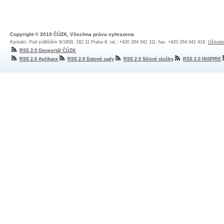
Copyright © 2010 ČÚZK, Všechna práva vyhrazena
Kontakt: Pod sídlištěm 9/1800, 182 11 Praha 8, tel.: +420 284 041 111, fax: +420 284 041 416,
Uživate
RSS 2.0 Geoportál ČÚZK
RSS 2.0 Aplikace
RSS 2.0 Datové sady
RSS 2.0 Síťové služby
RSS 2.0 INSPIRE