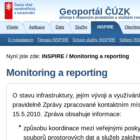
Geoportál ČÚZK
přístup k mapovým produktům a službám res
Vítejte
Aplikace
Data
Služby
INSPIRE
Otevřen
O metadatech
Témata INSPIRE
Síťové služby INSPIRE
Sdílení IN
Nyní jste zde:
INSPIRE / Monitoring a reporting
Monitoring a reporting
O stavu infrastruktury, jejím vývoji a využívá
pravidelně Zprávy zpracované kontaktním mí
15.5.2010. Zpráva obsahuje informace:
způsobu koordinace mezi veřejnými poskyto
souborů prostorových dat a služeb založ