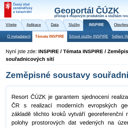
Geoportál ČÚZK
přístup k mapovým produktům a službám res
Vítejte
Aplikace
Data
Služby
INSPIRE
Otevřen
O metadatech
Témata INSPIRE
Síťové služby INSPIRE
Sdílení I
Nyní jste zde:
INSPIRE / Témata INSPIRE / Zeměpi
souřadnicových sítí
Zeměpisné soustavy souřadni
Resort ČÚZK je garantem sjednocení realiza
ČR s realizací moderních evropských ge
základě těchto kroků vytváří georeferenční
polohy prostorových dat vedených na úz