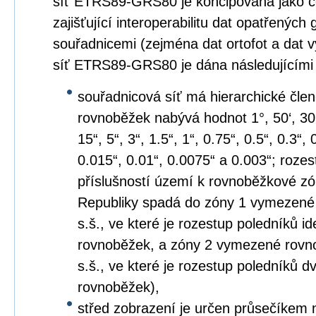
síť ETRS89-GRS80 je koncipována jako c
zajišťující interoperabilitu dat opatřených
souřadnicemi (zejména dat ortofot a dat 
síť ETRS89-GRS80 je dána následujícími
souřadnicová síť má hierarchické člen
rovnoběžek nabývá hodnot 1°, 50‘, 30‘, 2
15“, 5“, 3“, 1.5“, 1“, 0.75“, 0.5“, 0.3“,
0.015“, 0.01“, 0.0075“ a 0.003“; roze
příslušností území k rovnoběžkové z
Republiky spadá do zóny 1 vymezené
s.š., ve které je rozestup poledníků i
rovnoběžek, a zóny 2 vymezené rovno
s.š., ve které je rozestup poledníků
rovnoběžek),
střed zobrazení je určen průsečíkem 