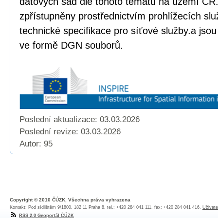
datových sad dle tohoto tématu na území ČR.
zpřístupněny prostřednictvím prohlížecích sl
technické specifikace pro síťové služby.a jso
ve formě DGN souborů.
Poslední aktualizace: 03.03.2026
Poslední revize:
03.03.2026
Autor: 95
Copyright © 2010 ČÚZK, Všechna práva vyhrazena
Kontakt: Pod sídlištěm 9/1800, 182 11 Praha 8, tel.: +420 284 041 111, fax: +420 284 041 416,
Uživate
RSS 2.0 Geoportál ČÚZK