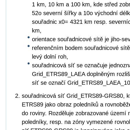
1 km, 10 km a 100 km, kde střed zob
52o severní šířky a 10o východní dé
souřadnic x0= 4321 km resp. severní
km,
orientace souřadnicové sítě je jiho-s
referenčním bodem souřadnicové sítě re
levý dolní roh,
souřadnicová síť se označuje jednozn
Grid_ETRS89_LAEA doplněným rozliše
síť se označí Grid_ETRS89_LAEA_10
souřadnicová síť Grid_ETRS89-GRS80, kte
ETRS89 jako obraz poledníků a rovnoběž
do roviny. Rozděluje zobrazované územ
poledníky, resp. na zóny vymezené rovn