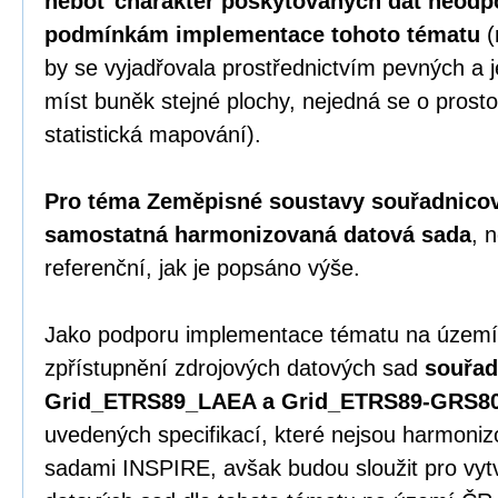
neboť charakter poskytovaných dat neodp
podmínkám implementace tohoto tématu
(
by se vyjadřovala prostřednictvím pevných 
míst buněk stejné plochy, nejedná se o prosto
statistická mapování).
Pro téma Zeměpisné soustavy souřadnicový
samostatná harmonizovaná datová sada
, 
referenční, jak je popsáno výše.
Jako podporu implementace tématu na území
zpřístupnění zdrojových datových sad
souřad
Grid_ETRS89_LAEA a Grid_ETRS89-GRS8
uvedených specifikací, které nejsou harmoni
sadami INSPIRE, avšak budou sloužit pro vy