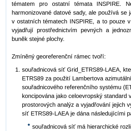
tématem pro ostatní témata INSPIRE. Ne
harmonizované datové sady, ale používá se 
v ostatních tématech INSPIRE, a to pouze v
vyjadřují prostřednictvím pevných a jedn
buněk stejné plochy.
Zmíněný georeferenční rámec tvoří:
souřadnicová síť Grid_ETRS89-LAEA, kter
ETRS89 za použití Lambertova azimutáln
souřadnicového referenčního systému (E
koncipována jako celoevropský standard v
prostorových analýz a vyjadřování jejich 
síť ETRS89-LAEA je dána následujícími p
souřadnicová síť má hierarchické rozl