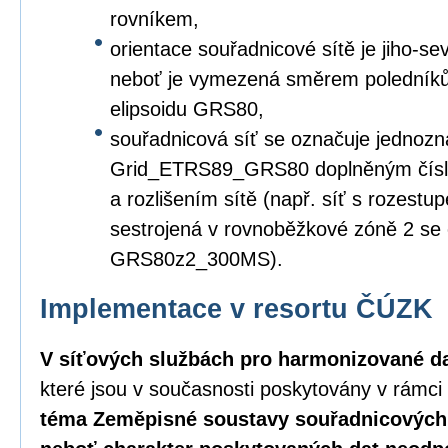
rovníkem,
orientace souřadnicové sítě je jiho-s
neboť je vymezená směrem poledníků
elipsoidu GRS80,
souřadnicová síť se označuje jednozn
Grid_ETRS89_GRS80 doplněným čísl
a rozlišením sítě (např. síť s rozest
sestrojená v rovnoběžkové zóně 2 s
GRS80z2_300MS).
Implementace v resortu ČÚZK
V síťových službách pro harmonizované d
které jsou v současnosti poskytovány v rámc
téma Zeměpisné soustavy souřadnicových 