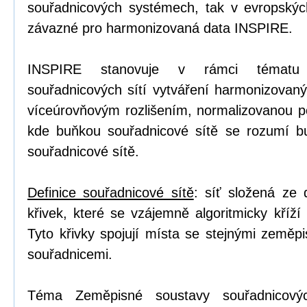
souřadnicových systémech, tak v evropskýc
závazné pro harmonizovaná data INSPIRE.
INSPIRE stanovuje v rámci tématu 
souřadnicových sítí vytváření harmonizovaný
víceúrovňovým rozlišením, normalizovanou po
kde buňkou souřadnicové sítě se rozumí b
souřadnicové sítě.
Definice souřadnicové sítě
: síť složená ze
křivek, které se vzájemně algoritmicky kříží
Tyto křivky spojují místa se stejnými zeměp
souřadnicemi.
Téma Zeměpisné soustavy souřadnicovýc