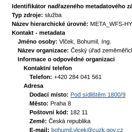
Identifikátor nadřazeného metadatového 
Typ zdroje:
služba
Název hierarchické úrovně:
META_WFS-HY
Kontakt - metadata
Jméno osoby:
Vlček, Bohumil, Ing.
Název organizace:
Český úřad zeměměřick
Informace o odpovědné organizaci
Kontaktní telefon
Telefon:
+420 284 041 561
Adresa
Dodací místo:
Pod sídlištěm 1800/9
Město:
Praha 8
Poštovní kód:
182 11
Země:
Česká republika
E-mail:
bohumil.vlcek@cuzk.gov.cz