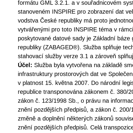
formátu GML 3.2.1. a v souřadnicovém s
stanoveném INSPIRE pro zobrazení dat vel
vodstva České republiky má proto jednotno
vytvářenými pro toto INSPIRE téma v rámc
poskytované datové sady je Základní báze 
republiky (ZABAGED®). Služba splňuje tec
stahovací služby verze 3.1 a zároveň splň
Účel:
Služba byla vytvořena na základě sm
infrastruktury prostorových dat ve Společen
v platnost 15. května 2007. Do národní legi
republice transponována zákonem č. 380/20
zákon č. 123/1998 Sb., o právu na informac
znění pozdějších předpisů, a zákon č. 200/
změně a doplnění některých zákonů souvise
znění pozdějších předpisů. Celá transpozic