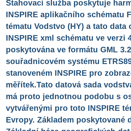
Stahovací služba poskytuje har
INSPIRE aplikačního schématu F
tématu Vodstvo (HY) a tato data 
INSPIRE xml schématu ve verzi 4
poskytována ve formátu GML 3.2.
souřadnicovém systému ETRS8
stanoveném INSPIRE pro zobraze
měřítek.Tato datová sada vodstv
má proto jednotnou podobu s os
vytvářenými pro toto INSPIRE té
Evropy. Základem poskytované d