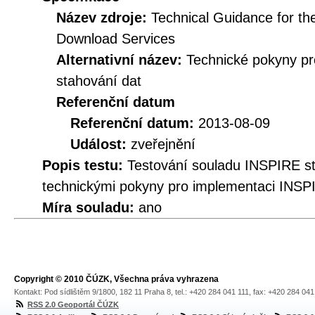
Název zdroje:
Technical Guidance for t
Download Services
Alternativní název:
Technické pokyny p
stahování dat
Referenční datum
Referenční datum:
2013-08-09
Událost:
zveřejnění
Popis testu:
Testování souladu INSPIRE s
technickými pokyny pro implementaci INSP
Míra souladu:
ano
Copyright © 2010 ČÚZK, Všechna práva vyhrazena
Kontakt: Pod sídlištěm 9/1800, 182 11 Praha 8, tel.: +420 284 041 111, fax: +420 284 04
RSS 2.0 Geoportál ČÚZK