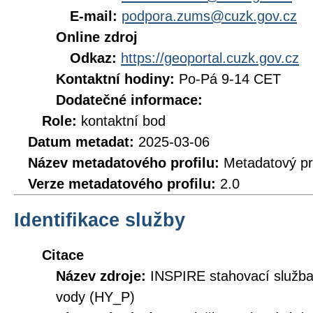
E-mail:
podpora.zums@cuzk.gov.cz
Online zdroj
Odkaz:
https://geoportal.cuzk.gov.cz
Kontaktní hodiny:
Po-Pá 9-14 CET
Dodatečné informace:
Role:
kontaktní bod
Datum metadat:
2025-03-06
Název metadatového profilu:
Metadatový pr
Verze metadatového profilu:
2.0
Identifikace služby
Citace
Název zdroje:
INSPIRE stahovací služb
vody (HY_P)