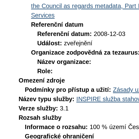
the Council as regards metadata, Part D
Services
Referenční datum
Referenční datum:
2008-12-03
Událost:
zveřejnění
Organizace zodpovědná za tezaurus
Název organizace:
Role:
Omezení zdroje
Podmínky pro přístup a užití:
Zásady u
Název typu služby:
INSPIRE služba stahov
Verze služby:
3.1
Rozsah služby
Informace o rozsahu:
100 % území České
Geografické ohraničení