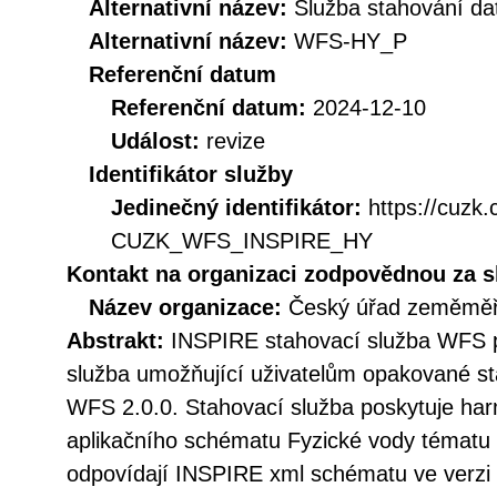
Alternativní název:
Služba stahování d
Alternativní název:
WFS-HY_P
Referenční datum
Referenční datum:
2024-12-10
Událost:
revize
Identifikátor služby
Jedinečný identifikátor:
https://cuzk
CUZK_WFS_INSPIRE_HY
Kontakt na organizaci zodpovědnou za s
Název organizace:
Český úřad zeměměři
Abstrakt:
INSPIRE stahovací služba WFS p
služba umožňující uživatelům opakované st
WFS 2.0.0. Stahovací služba poskytuje h
aplikačního schématu Fyzické vody tématu 
odpovídají INSPIRE xml schématu ve verzi 