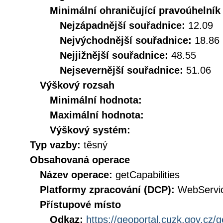
Minimální ohraničující pravoúhelník
Nejzápadnější souřadnice:
12.09
Nejvýchodnější souřadnice:
18.86
Nejjižnější souřadnice:
48.55
Nejsevernější souřadnice:
51.06
Výškový rozsah
Minimální hodnota:
Maximální hodnota:
Výškový systém:
Typ vazby:
těsný
Obsahovaná operace
Název operace:
getCapabilities
Platformy zpracování (DCP):
WebServi
Přístupové místo
Odkaz:
https://geoportal.cuzk.gov.cz/