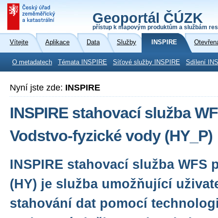
Geoportál ČÚZK
přístup k mapovým produktům a službám res
Vítejte
Aplikace
Data
Služby
INSPIRE
Otevřen
O metadatech
Témata INSPIRE
Síťové služby INSPIRE
Sdílení IN
Nyní jste zde:
INSPIRE
INSPIRE stahovací služba WF
Vodstvo-fyzické vody (HY_P)
INSPIRE stahovací služba WFS 
(HY) je služba umožňující uživa
stahování dat pomocí technologi