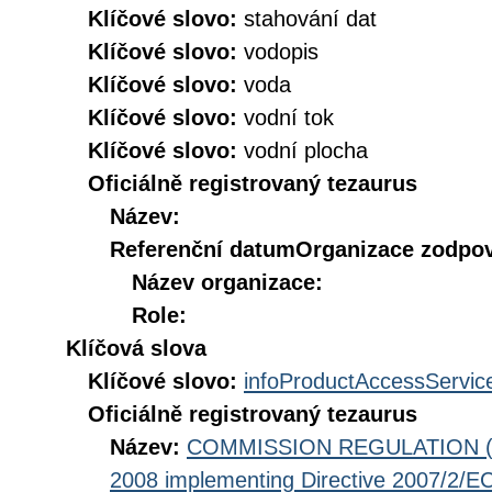
Klíčové slovo:
stahování dat
Klíčové slovo:
vodopis
Klíčové slovo:
voda
Klíčové slovo:
vodní tok
Klíčové slovo:
vodní plocha
Oficiálně registrovaný tezaurus
Název:
Referenční datum
Organizace zodpov
Název organizace:
Role:
Klíčová slova
Klíčové slovo:
infoProductAccessServic
Oficiálně registrovaný tezaurus
Název:
COMMISSION REGULATION (EC
2008 implementing Directive 2007/2/EC