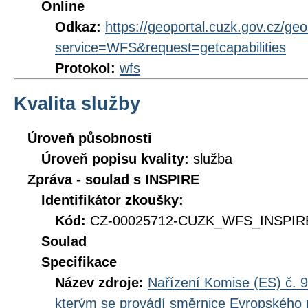
Online
Odkaz:
https://geoportal.cuzk.gov.cz/ge
service=WFS&request=getcapabilities
Protokol:
wfs
Kvalita služby
Úroveň působnosti
Úroveň popisu kvality:
služba
Zpráva - soulad s INSPIRE
Identifikátor zkoušky:
Kód:
CZ-00025712-CUZK_WFS_INSPIRE
Soulad
Specifikace
Název zdroje:
Nařízení Komise (ES) č. 9
kterým se provádí směrnice Evropského 