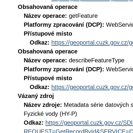
Obsahovaná operace
Název operace:
getFeature
Platformy zpracování (DCP):
WebServi
Přístupové místo
Odkaz:
https://geoportal.cuzk.gov.cz/
Obsahovaná operace
Název operace:
describeFeatureType
Platformy zpracování (DCP):
WebServi
Přístupové místo
Odkaz:
https://geoportal.cuzk.gov.cz/
Vázaný zdroj
Název zdroje:
Metadata série datových 
Fyzické vody (HY-P)
Odkaz:
https://geoportal.cuzk.gov.cz/S
REQUEST=GetRecordById&SERVICE=CS