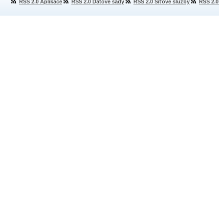
RSS 2.0 Aplikace
RSS 2.0 Datové sady
RSS 2.0 Síťové služby
RSS 2.0