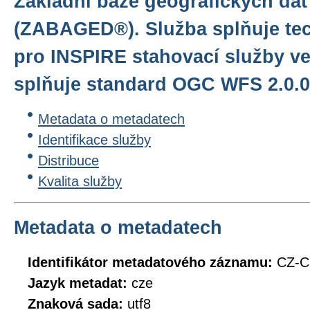
Základní báze geografických dat
(ZABAGED®). Služba splňuje te
pro INSPIRE stahovací služby ve
splňuje standard OGC WFS 2.0.0
Metadata o metadatech
Identifikace služby
Distribuce
Kvalita služby
Metadata o metadatech
Identifikátor metadatového záznamu:
CZ-
Jazyk metadat:
cze
Znaková sada:
utf8