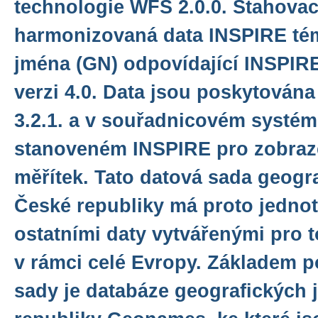
technologie WFS 2.0.0. Stahovac
harmonizovaná data INSPIRE té
jména (GN) odpovídající INSPIR
verzi 4.0. Data jsou poskytován
3.2.1. a v souřadnicovém syst
stanoveném INSPIRE pro zobraze
měřítek. Tato datová sada geogr
České republiky má proto jedno
ostatními daty vytvářenými pro 
v rámci celé Evropy. Základem 
sady je databáze geografických