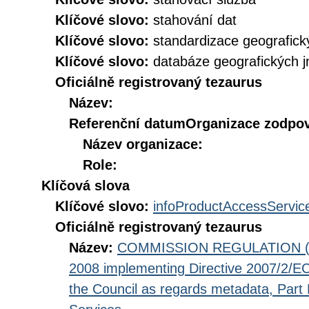
Klíčové slovo:
stahování dat
Klíčové slovo:
standardizace geografic
Klíčové slovo:
databáze geografických 
Oficiálně registrovaný tezaurus
Název:
Referenční datum
Organizace zodpov
Název organizace:
Role:
Klíčová slova
Klíčové slovo:
infoProductAccessServic
Oficiálně registrovaný tezaurus
Název:
COMMISSION REGULATION (EC
2008 implementing Directive 2007/2/EC
the Council as regards metadata, Part D