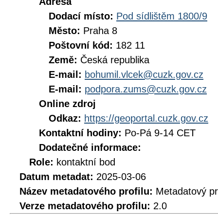
Adresa
Dodací místo:
Pod sídlištěm 1800/9
Město:
Praha 8
Poštovní kód:
182 11
Země:
Česká republika
E-mail:
bohumil.vlcek@cuzk.gov.cz
E-mail:
podpora.zums@cuzk.gov.cz
Online zdroj
Odkaz:
https://geoportal.cuzk.gov.cz
Kontaktní hodiny:
Po-Pá 9-14 CET
Dodatečné informace:
Role:
kontaktní bod
Datum metadat:
2025-03-06
Název metadatového profilu:
Metadatový pr
Verze metadatového profilu:
2.0