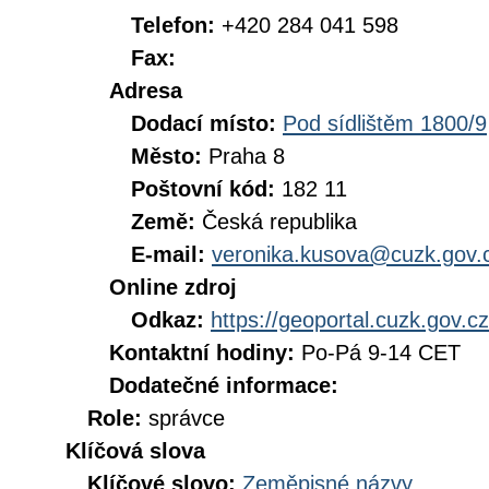
Telefon:
+420 284 041 598
Fax:
Adresa
Dodací místo:
Pod sídlištěm 1800/9
Město:
Praha 8
Poštovní kód:
182 11
Země:
Česká republika
E-mail:
veronika.kusova@cuzk.gov.
Online zdroj
Odkaz:
https://geoportal.cuzk.gov.cz
Kontaktní hodiny:
Po-Pá 9-14 CET
Dodatečné informace:
Role:
správce
Klíčová slova
Klíčové slovo:
Zeměpisné názvy