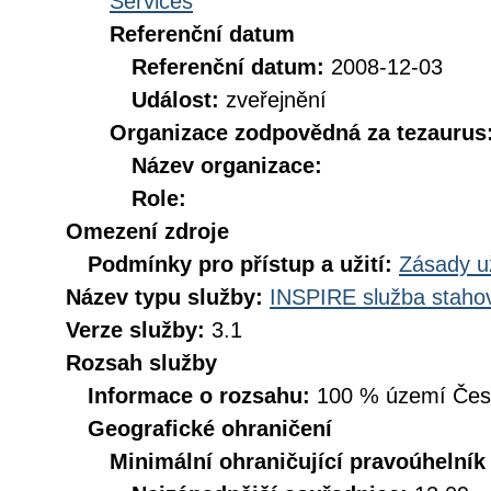
Services
Referenční datum
Referenční datum:
2008-12-03
Událost:
zveřejnění
Organizace zodpovědná za tezaurus
Název organizace:
Role:
Omezení zdroje
Podmínky pro přístup a užití:
Zásady u
Název typu služby:
INSPIRE služba stahov
Verze služby:
3.1
Rozsah služby
Informace o rozsahu:
100 % území České
Geografické ohraničení
Minimální ohraničující pravoúhelník