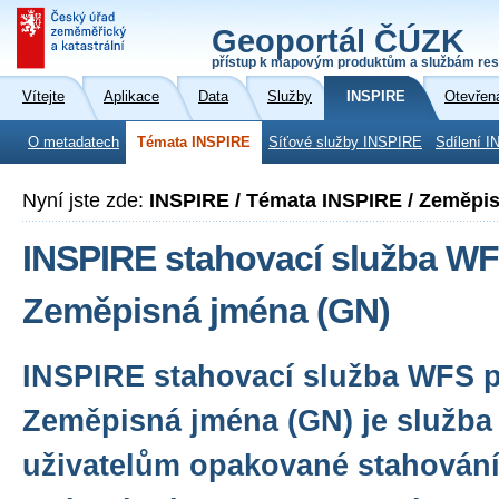
Geoportál ČÚZK
přístup k mapovým produktům a službám res
Vítejte
Aplikace
Data
Služby
INSPIRE
Otevřen
O metadatech
Témata INSPIRE
Síťové služby INSPIRE
Sdílení I
Nyní jste zde:
INSPIRE / Témata INSPIRE / Zeměpi
INSPIRE stahovací služba WF
Zeměpisná jména (GN)
INSPIRE stahovací služba WFS 
Zeměpisná jména (GN) je služba
uživatelům opakované stahování