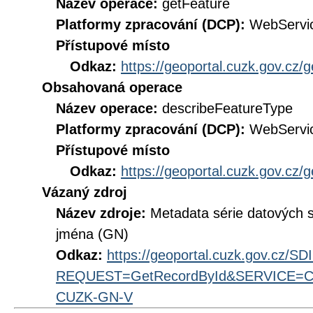
Název operace:
getFeature
Platformy zpracování (DCP):
WebServi
Přístupové místo
Odkaz:
https://geoportal.cuzk.gov.cz/
Obsahovaná operace
Název operace:
describeFeatureType
Platformy zpracování (DCP):
WebServi
Přístupové místo
Odkaz:
https://geoportal.cuzk.gov.cz/
Vázaný zdroj
Název zdroje:
Metadata série datových
jména (GN)
Odkaz:
https://geoportal.cuzk.gov.cz/S
REQUEST=GetRecordById&SERVICE=CS
CUZK-GN-V