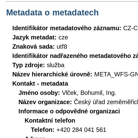
Metadata o metadatech
Identifikátor metadatového záznamu:
CZ-
Jazyk metadat:
cze
Znaková sada:
utf8
Identifikátor nadřazeného metadatového 
Typ zdroje:
služba
Název hierarchické úrovně:
META_WFS-GN
Kontakt - metadata
Jméno osoby:
Vlček, Bohumil, Ing.
Název organizace:
Český úřad zeměměřick
Informace o odpovědné organizaci
Kontaktní telefon
Telefon:
+420 284 041 561