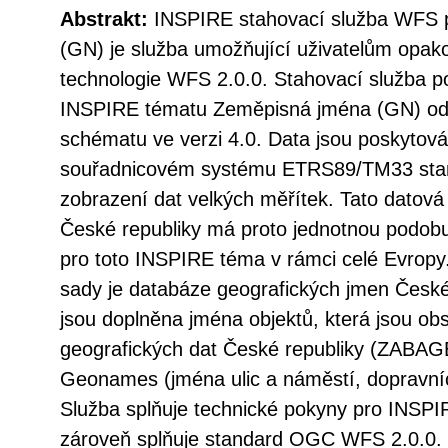
Abstrakt:
INSPIRE stahovací služba WFS 
(GN) je služba umožňující uživatelům opak
technologie WFS 2.0.0. Stahovací služba p
INSPIRE tématu Zeměpisná jména (GN) od
schématu ve verzi 4.0. Data jsou poskytov
souřadnicovém systému ETRS89/TM33 st
zobrazení dat velkých měřítek. Tato datov
České republiky má proto jednotnou podobu
pro toto INSPIRE téma v rámci celé Evrop
sady je databáze geografických jmen Česk
jsou doplněna jména objektů, která jsou ob
geografických dat České republiky (ZABAG
Geonames (jména ulic a náměstí, dopravní
Služba splňuje technické pokyny pro INSPI
zároveň splňuje standard OGC WFS 2.0.0.