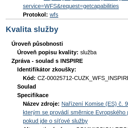
service=WFS&request=getcapabilities
Protokol:
wfs
Kvalita služby
Úroveň působnosti
Úroveň popisu kvality:
služba
Zpráva - soulad s INSPIRE
Identifikátor zkoušky:
Kód:
CZ-00025712-CUZK_WFS_INSPIRE
Soulad
Specifikace
Název zdroje:
Nařízení Komise (ES) č. 9
kterým se provádí směrnice Evropského 
pokud jde o síťové služby