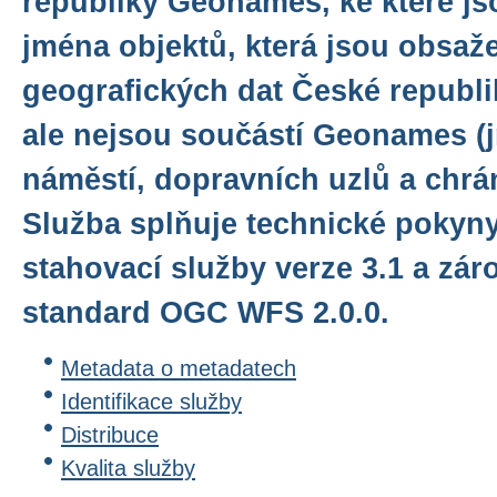
republiky Geonames, ke které j
jména objektů, která jsou obsaž
geografických dat České repub
ale nejsou součástí Geonames (j
náměstí, dopravních uzlů a chrá
Služba splňuje technické pokyn
stahovací služby verze 3.1 a zár
standard OGC WFS 2.0.0.
Metadata o metadatech
Identifikace služby
Distribuce
Kvalita služby