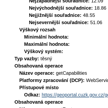
Nejzápadnější souřadnice:
12.09
Nejvýchodnější souřadnice:
18.86
Nejjižnější souřadnice:
48.55
Nejsevernější souřadnice:
51.06
Výškový rozsah
Minimální hodnota:
Maximální hodnota:
Výškový systém:
Typ vazby:
těsný
Obsahovaná operace
Název operace:
getCapabilities
Platformy zpracování (DCP):
WebServi
Přístupové místo
Odkaz:
https://geoportal.cuzk.gov.cz/
Obsahovaná operace