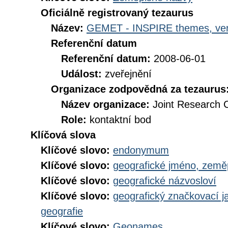
Oficiálně registrovaný tezaurus
Název:
GEMET - INSPIRE themes, ver
Referenční datum
Referenční datum:
2008-06-01
Událost:
zveřejnění
Organizace zodpovědná za tezaurus
Název organizace:
Joint Research 
Role:
kontaktní bod
Klíčová slova
Klíčové slovo:
endonymum
Klíčové slovo:
geografické jméno, zem
Klíčové slovo:
geografické názvosloví
Klíčové slovo:
geografický značkovací j
geografie
Klíčové slovo:
Geonames