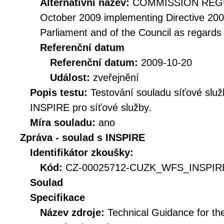
Alternativní název:
COMMISSION REGUL
October 2009 implementing Directive 20
Parliament and of the Council as regards
Referenční datum
Referenční datum:
2009-10-20
Událost:
zveřejnění
Popis testu:
Testování souladu síťové služ
INSPIRE pro síťové služby.
Míra souladu:
ano
Zpráva - soulad s INSPIRE
Identifikátor zkoušky:
Kód:
CZ-00025712-CUZK_WFS_INSPIRE
Soulad
Specifikace
Název zdroje:
Technical Guidance for t