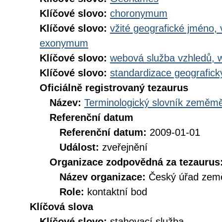
Klíčové slovo:
choronymum
Klíčové slovo:
vžité geografické jméno,
exonymum
Klíčové slovo:
webová služba vzhledů, 
Klíčové slovo:
standardizace geografic
Oficiálně registrovaný tezaurus
Název:
Terminologický slovník zeměměř
Referenční datum
Referenční datum:
2009-01-01
Událost:
zveřejnění
Organizace zodpovědná za tezaurus
Název organizace:
Český úřad země
Role:
kontaktní bod
Klíčová slova
Klíčové slovo:
stahovací služba