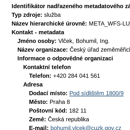
Identifikátor nadřazeného metadatového 
Typ zdroje:
služba
Název hierarchické úrovně:
META_WFS-LU
Kontakt - metadata
Jméno osoby:
Vlček, Bohumil, Ing.
Název organizace:
Český úřad zeměměřick
Informace o odpovědné organizaci
Kontaktní telefon
Telefon:
+420 284 041 561
Adresa
Dodací místo:
Pod sídlištěm 1800/9
Město:
Praha 8
Poštovní kód:
182 11
Země:
Česká republika
E-mail:
bohumil.vlcek@cuzk.gov.cz