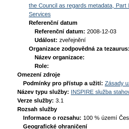
the Council as regards metadata, Part D
Services
Referenční datum
Referenční datum:
2008-12-03
Událost:
zveřejnění
Organizace zodpovědná za tezaurus
Název organizace:
Role:
Omezení zdroje
Podmínky pro přístup a užití:
Zásady u
Název typu služby:
INSPIRE služba stahov
Verze služby:
3.1
Rozsah služby
Informace o rozsahu:
100 % území České
Geografické ohraničení