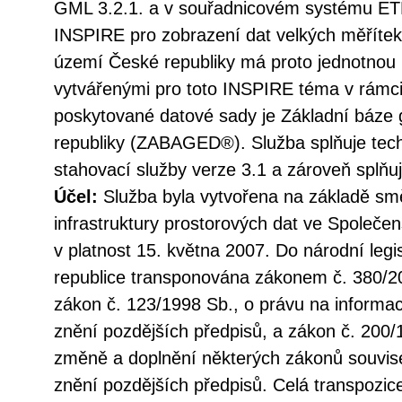
GML 3.2.1. a v souřadnicovém systému 
INSPIRE pro zobrazení dat velkých měřítek.
území České republiky má proto jednotnou 
vytvářenými pro toto INSPIRE téma v rámc
poskytované datové sady je Základní báze 
republiky (ZABAGED®). Služba splňuje tec
stahovací služby verze 3.1 a zároveň splň
Účel:
Služba byla vytvořena na základě sm
infrastruktury prostorových dat ve Společen
v platnost 15. května 2007. Do národní legi
republice transponována zákonem č. 380/20
zákon č. 123/1998 Sb., o právu na informac
znění pozdějších předpisů, a zákon č. 200/
změně a doplnění některých zákonů souvise
znění pozdějších předpisů. Celá transpozic