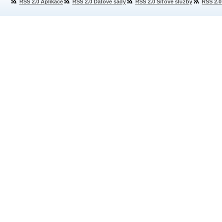
RSS 2.0 Aplikace
RSS 2.0 Datové sady
RSS 2.0 Síťové služby
RSS 2.0