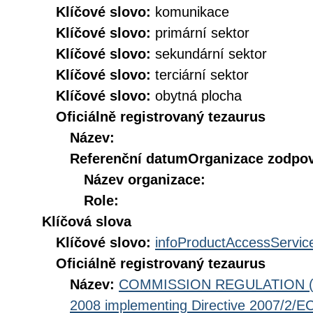
Klíčové slovo:
komunikace
Klíčové slovo:
primární sektor
Klíčové slovo:
sekundární sektor
Klíčové slovo:
terciární sektor
Klíčové slovo:
obytná plocha
Oficiálně registrovaný tezaurus
Název:
Referenční datum
Organizace zodpov
Název organizace:
Role:
Klíčová slova
Klíčové slovo:
infoProductAccessServic
Oficiálně registrovaný tezaurus
Název:
COMMISSION REGULATION (EC
2008 implementing Directive 2007/2/EC