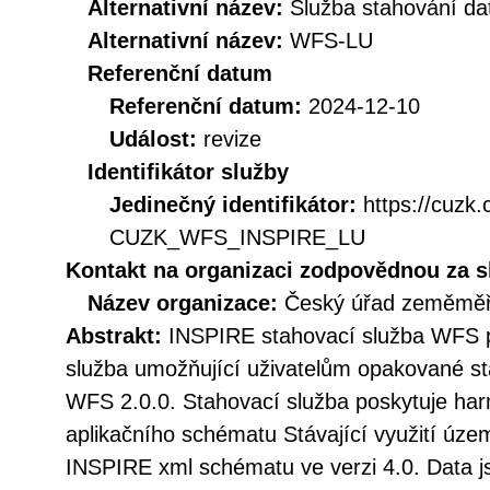
Alternativní název:
Služba stahování d
Alternativní název:
WFS-LU
Referenční datum
Referenční datum:
2024-12-10
Událost:
revize
Identifikátor služby
Jedinečný identifikátor:
https://cuzk
CUZK_WFS_INSPIRE_LU
Kontakt na organizaci zodpovědnou za s
Název organizace:
Český úřad zeměměři
Abstrakt:
INSPIRE stahovací služba WFS p
služba umožňující uživatelům opakované st
WFS 2.0.0. Stahovací služba poskytuje h
aplikačního schématu Stávající využití územ
INSPIRE xml schématu ve verzi 4.0. Data j