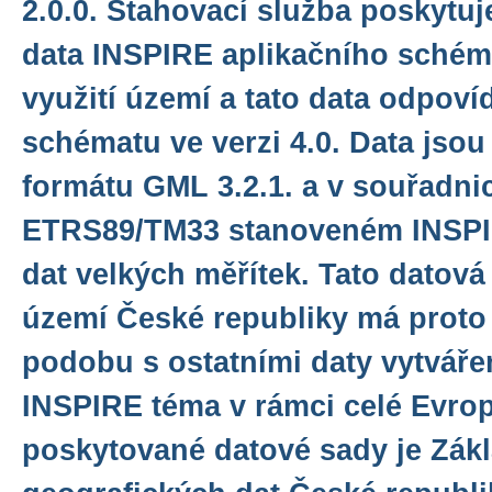
2.0.0. Stahovací služba poskytu
data INSPIRE aplikačního schéma
využití území a tato data odpoví
schématu ve verzi 4.0. Data jso
formátu GML 3.2.1. a v souřadn
ETRS89/TM33 stanoveném INSPI
dat velkých měřítek. Tato datová
území České republiky má proto
podobu s ostatními daty vytváře
INSPIRE téma v rámci celé Evro
poskytované datové sady je Zák