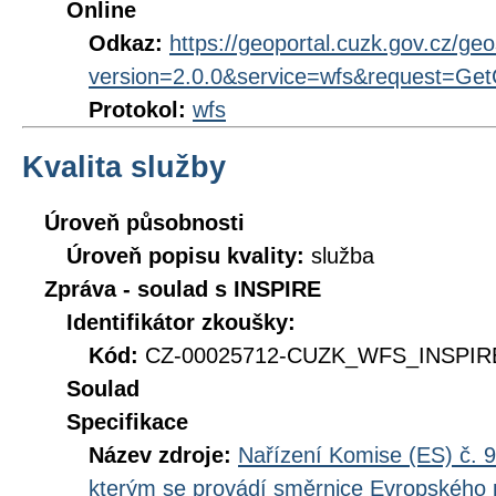
Online
Odkaz:
https://geoportal.cuzk.gov.cz/geo
version=2.0.0&service=wfs&request=GetC
Protokol:
wfs
Kvalita služby
Úroveň působnosti
Úroveň popisu kvality:
služba
Zpráva - soulad s INSPIRE
Identifikátor zkoušky:
Kód:
CZ-00025712-CUZK_WFS_INSPIRE
Soulad
Specifikace
Název zdroje:
Nařízení Komise (ES) č. 9
kterým se provádí směrnice Evropského 