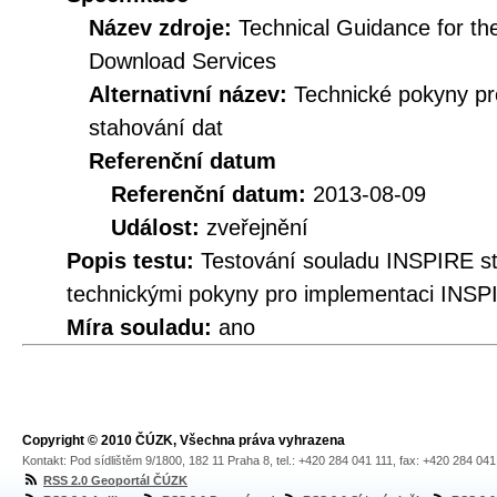
Název zdroje:
Technical Guidance for t
Download Services
Alternativní název:
Technické pokyny p
stahování dat
Referenční datum
Referenční datum:
2013-08-09
Událost:
zveřejnění
Popis testu:
Testování souladu INSPIRE s
technickými pokyny pro implementaci INSP
Míra souladu:
ano
Copyright © 2010 ČÚZK, Všechna práva vyhrazena
Kontakt: Pod sídlištěm 9/1800, 182 11 Praha 8, tel.: +420 284 041 111, fax: +420 284 04
RSS 2.0 Geoportál ČÚZK