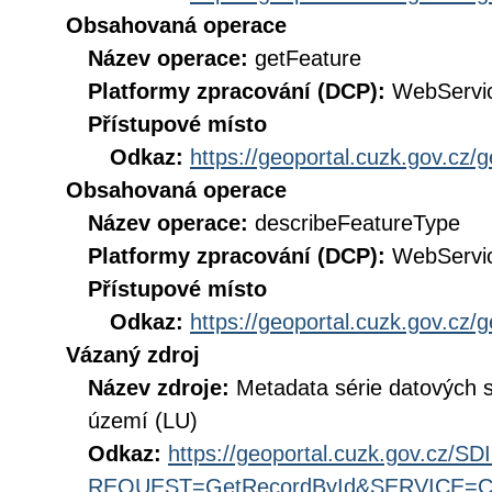
Obsahovaná operace
Název operace:
getFeature
Platformy zpracování (DCP):
WebServi
Přístupové místo
Odkaz:
https://geoportal.cuzk.gov.cz/
Obsahovaná operace
Název operace:
describeFeatureType
Platformy zpracování (DCP):
WebServi
Přístupové místo
Odkaz:
https://geoportal.cuzk.gov.cz/
Vázaný zdroj
Název zdroje:
Metadata série datových 
území (LU)
Odkaz:
https://geoportal.cuzk.gov.cz/S
REQUEST=GetRecordById&SERVICE=CS