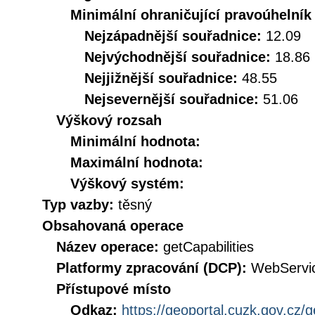
Minimální ohraničující pravoúhelník
Nejzápadnější souřadnice:
12.09
Nejvýchodnější souřadnice:
18.86
Nejjižnější souřadnice:
48.55
Nejsevernější souřadnice:
51.06
Výškový rozsah
Minimální hodnota:
Maximální hodnota:
Výškový systém:
Typ vazby:
těsný
Obsahovaná operace
Název operace:
getCapabilities
Platformy zpracování (DCP):
WebServi
Přístupové místo
Odkaz:
https://geoportal.cuzk.gov.cz/