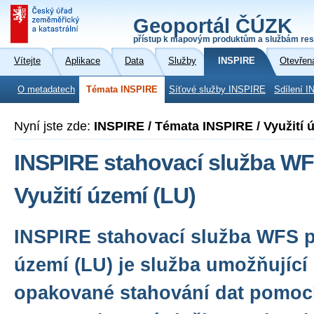
Geoportál ČÚZK
přístup k mapovým produktům a službám res
Vítejte
Aplikace
Data
Služby
INSPIRE
Otevřen
O metadatech
Témata INSPIRE
Síťové služby INSPIRE
Sdílení I
Nyní jste zde:
INSPIRE / Témata INSPIRE / Využití 
INSPIRE stahovací služba WF
Využití území (LU)
INSPIRE stahovací služba WFS p
území (LU) je služba umožňující
opakované stahování dat pomoc