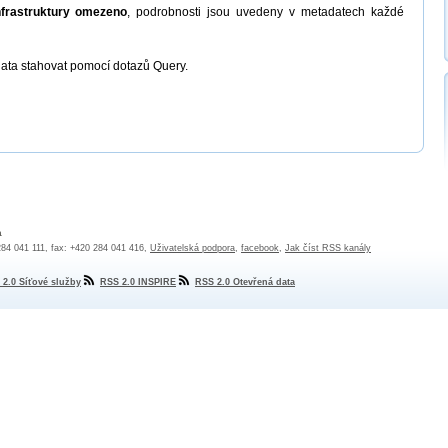
nfrastruktury omezeno
, podrobnosti jsou uvedeny v metadatech každé
ata stahovat pomocí dotazů Query.
a
 284 041 111, fax: +420 284 041 416,
Uživatelská podpora
,
facebook
,
Jak číst RSS kanály
 2.0 Síťové služby
RSS 2.0 INSPIRE
RSS 2.0 Otevřená data