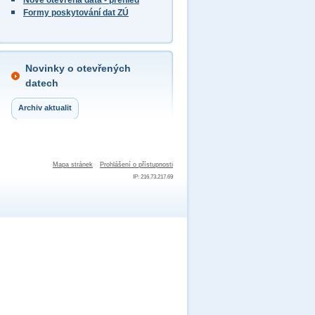
Nově otevřená data - přehled
Formy poskytování dat ZÚ
Novinky o otevřených
datech
Archiv aktualit
Mapa stránek
Prohlášení o přístupnosti
IP: 216.73.217.69