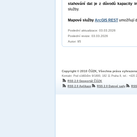
stahování dat je z důvodů kapacity i
služby.
Mapové služby
ArcGIS REST
umožňují d
Poslední aktualizace: 03.03.2026
Poslední revize:
03.03.2026
Autor: 95
Copyright © 2010 ČÚZK, Všechna práva vyhrazen
Kontakt: Pod sídlištěm 9/1800, 182 11 Praha 8, tel.: +420
RSS 2.0 Geoportál ČÚZK
RSS 2.0 Aplikace
RSS 2.0 Datové sady
RSS