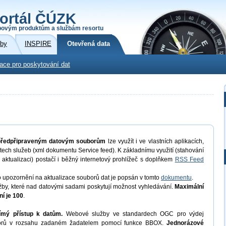
ortál ČÚZK
povým produktům a službám resortu
žby
INSPIRE
Otevřená data
kace pro poskytování dat
 předpřipraveným datovým souborům
lze využít i ve vlastních aplikacích,
ech služeb (xml dokumentu Service feed). K základnímu využití (stahování
 aktualizaci) postačí i běžný internetový prohlížeč s doplňkem
RSS Feed
o upozornění na aktualizace souborů dat je popsán v tomto
dokumentu
.
by, které nad datovými sadami poskytují možnost vyhledávání.
Maximální
í je 100
.
ímý přístup k datům.
Webové služby ve standardech OGC pro výdej
uborů v rozsahu zadaném žadatelem pomocí funkce BBOX.
Jednorázové