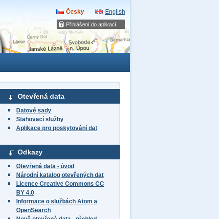
Česky
English
Přihlášení do aplikací
Otevřená data
Datové sady
Stahovací služby
Aplikace pro poskytování dat
Odkazy
Otevřená data - úvod
Národní katalog otevřených dat
Licence Creative Commons CC
BY 4.0
Informace o službách Atom a
OpenSearch