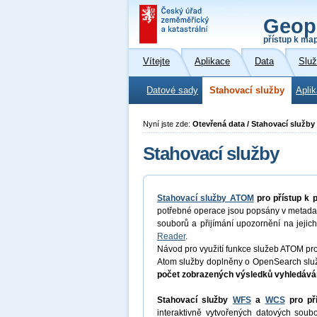
Geop
přístup k ma
Vítejte
Aplikace
Data
Slu
Datové sady
Stahovací služby
Apli
Nyní jste zde:
Otevřená data / Stahovací služby
Stahovací služby
Stahovací služby ATOM
pro přístup k
potřebné operace jsou popsány v metadat
souborů a přijímání upozornění na jejich
Reader
.
Návod pro využití funkce služeb ATOM pr
Atom služby doplněny o OpenSearch služ
počet zobrazených výsledků vyhledáván
Stahovací služby
WFS
a
WCS
pro př
interaktivně vytvořených datových so