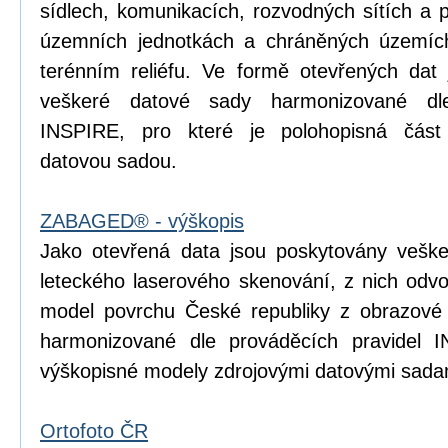
sídlech, komunikacích, rozvodných sítích a 
územních jednotkách a chráněných územích
terénním reliéfu. Ve formě otevřených dat 
veškeré datové sady harmonizované dle
INSPIRE, pro které je polohopisná čá
datovou sadou.
ZABAGED® - výškopis
Jako otevřená data jsou poskytovány vešk
leteckého laserového skenování, z nich odvoz
model povrchu České republiky z obrazové
harmonizované dle prováděcích pravidel I
výškopisné modely zdrojovými datovými sada
Ortofoto ČR