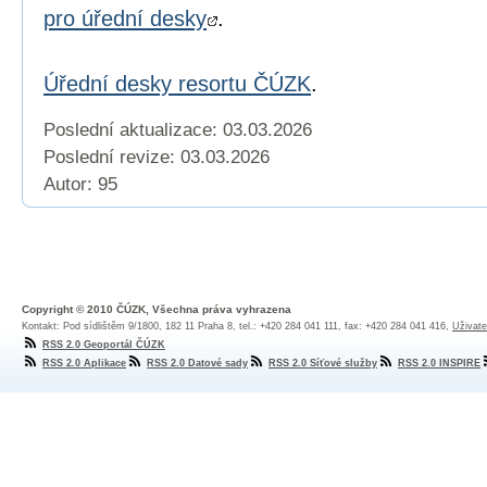
pro úřední desky
.
Úřední desky resortu ČÚZK
.
Poslední aktualizace: 03.03.2026
Poslední revize:
03.03.2026
Autor: 95
Copyright © 2010 ČÚZK, Všechna práva vyhrazena
Kontakt: Pod sídlištěm 9/1800, 182 11 Praha 8, tel.: +420 284 041 111, fax: +420 284 041 416,
Uživate
RSS 2.0 Geoportál ČÚZK
RSS 2.0 Aplikace
RSS 2.0 Datové sady
RSS 2.0 Síťové služby
RSS 2.0 INSPIRE