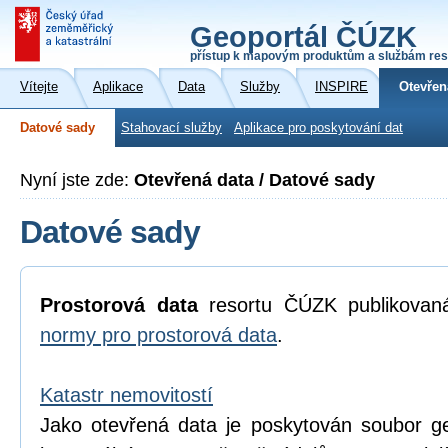
Geoportál ČÚZK
přístup k mapovým produktům a službám res
Vítejte
Aplikace
Data
Služby
INSPIRE
Otevřen
Datové sady
Stahovací služby
Aplikace pro poskytování dat
Nyní jste zde:
Otevřená data / Datové sady
Datové sady
Prostorová data
resortu ČÚZK publikova
normy pro prostorová data
.
Katastr nemovitostí
Jako otevřená data je poskytován soubor geo