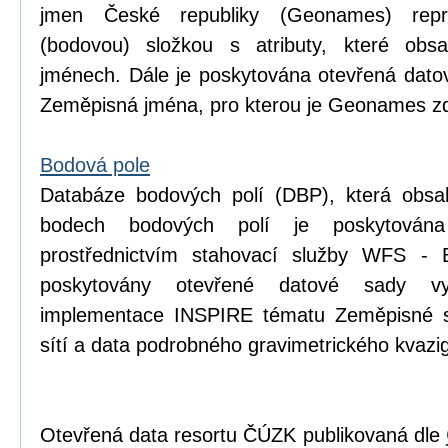
jmen České republiky (Geonames) repr
(bodovou) složkou s atributy, které obsa
jménech. Dále je poskytována otevřená dat
Zeměpisná jména, pro kterou je Geonames zd
Bodová pole
Databáze bodových polí (DBP), která obsa
bodech bodových polí je poskytován
prostřednictvím stahovací služby WFS - 
poskytovány otevřené datové sady v
implementace INSPIRE tématu Zeměpisné s
sítí a data podrobného gravimetrického kva
Otevřená data resortu ČÚZK publikovaná dle