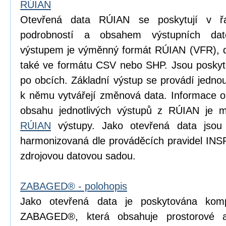
RÚIAN
Otevřená data RÚIAN se poskytují v řad
podrobností a obsahem výstupních dat
výstupem je výměnný formát RÚIAN (VFR), dí
také ve formátu CSV nebo SHP. Jsou poskyto
po obcích. Základní výstup se provádí jedn
k němu vytvářejí změnová data. Informace o p
obsahu jednotlivých výstupů z RÚIAN je m
RÚIAN
výstupy. Jako otevřená data jsou
harmonizovaná dle prováděcích pravidel INS
zdrojovou datovou sadou.
ZABAGED® - polohopis
Jako otevřená data je poskytována komp
ZABAGED®, která obsahuje prostorové 