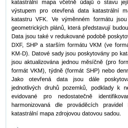
katastrální mapa včetně údajů o stavu její
výstupem pro otevřená data katastrální 
katastru VFK. Ve výměnném formátu jsou
geometrických plánů, která představují budou
Data jsou také v redukované podobě poskyt
DXF, SHP a starším formátu VKM (ve formá
KM-D). Datové sady jsou poskytovány po kat
jsou aktualizována jednou měsíčně (pro form
formát VKM), týdně (formát SHP) nebo den
Jako otevřená data jsou dále poskytová
jednotlivých druhů pozemků, podklady k n
evidované pro nedostatečně identifikov
harmonizovaná dle prováděcích pravidel
katastrální mapa zdrojovou datovou sadou.