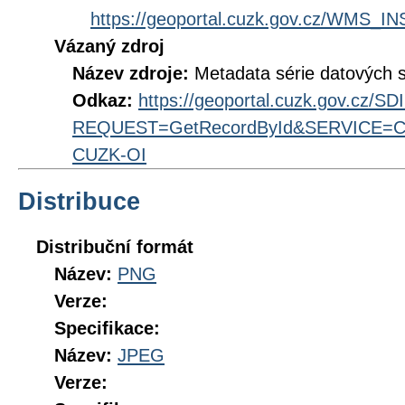
https://geoportal.cuzk.gov.cz/WMS
Vázaný zdroj
Název zdroje:
Metadata série datových 
Odkaz:
https://geoportal.cuzk.gov.cz/S
REQUEST=GetRecordById&SERVICE=CS
CUZK-OI
Distribuce
Distribuční formát
Název:
PNG
Verze:
Specifikace:
Název:
JPEG
Verze: