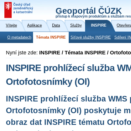
Geoportál ČÚZK
přístup k mapovým produktům a službám res
Vítejte
Aplikace
Data
Služby
INSPIRE
Otevřen
O metadatech
Témata INSPIRE
Síťové služby INSPIRE
Sdílení I
Nyní jste zde:
INSPIRE / Témata INSPIRE / Ortofot
INSPIRE prohlížecí služba W
Ortofotosnímky (OI)
INSPIRE prohlížecí služba WMS 
Ortofotosnímky (OI) poskytuje m
obraz dat INSPIRE tématu Ortof