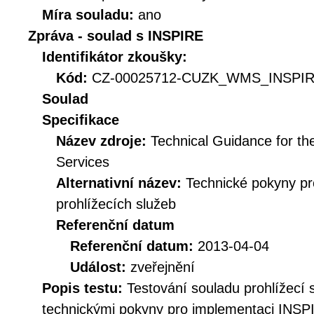
Míra souladu:
ano
Zpráva - soulad s INSPIRE
Identifikátor zkoušky:
Kód:
CZ-00025712-CUZK_WMS_INSPIRE
Soulad
Specifikace
Název zdroje:
Technical Guidance for t
Services
Alternativní název:
Technické pokyny p
prohlížecích služeb
Referenční datum
Referenční datum:
2013-04-04
Událost:
zveřejnění
Popis testu:
Testování souladu prohlížec
technickými pokyny pro implementaci INSPI