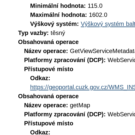
Minimální hodnota:
115.0
Maximální hodnota:
1602.0
Výškový systém:
Výškový systém balt
Typ vazby:
těsný
Obsahovaná operace
Název operace:
GetViewServiceMetadat
Platformy zpracování (DCP):
WebServi
Přístupové místo
Odkaz:
https://geoportal.cuzk.gov.cz/WMS
Obsahovaná operace
Název operace:
getMap
Platformy zpracování (DCP):
WebServi
Přístupové místo
Odkaz: