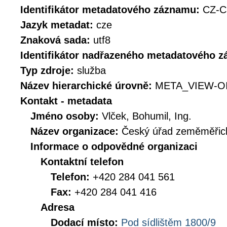
Identifikátor metadatového záznamu:
CZ-C
Jazyk metadat:
cze
Znaková sada:
utf8
Identifikátor nadřazeného metadatového 
Typ zdroje:
služba
Název hierarchické úrovně:
META_VIEW-O
Kontakt - metadata
Jméno osoby:
Vlček, Bohumil, Ing.
Název organizace:
Český úřad zeměměřick
Informace o odpovědné organizaci
Kontaktní telefon
Telefon:
+420 284 041 561
Fax:
+420 284 041 416
Adresa
Dodací místo:
Pod sídlištěm 1800/9