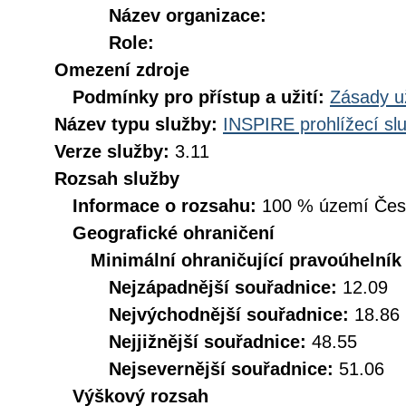
Název organizace:
Role:
Omezení zdroje
Podmínky pro přístup a užití:
Zásady u
Název typu služby:
INSPIRE prohlížecí sl
Verze služby:
3.11
Rozsah služby
Informace o rozsahu:
100 % území České
Geografické ohraničení
Minimální ohraničující pravoúhelník
Nejzápadnější souřadnice:
12.09
Nejvýchodnější souřadnice:
18.86
Nejjižnější souřadnice:
48.55
Nejsevernější souřadnice:
51.06
Výškový rozsah