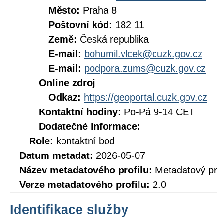
Město:
Praha 8
Poštovní kód:
182 11
Země:
Česká republika
E-mail:
bohumil.vlcek@cuzk.gov.cz
E-mail:
podpora.zums@cuzk.gov.cz
Online zdroj
Odkaz:
https://geoportal.cuzk.gov.cz
Kontaktní hodiny:
Po-Pá 9-14 CET
Dodatečné informace:
Role:
kontaktní bod
Datum metadat:
2026-05-07
Název metadatového profilu:
Metadatový pr
Verze metadatového profilu:
2.0
Identifikace služby