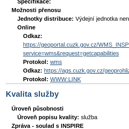
Specifikace:
Možnosti přenosu
Jednotky distribuce:
Výdejní jednotka ne
Online
Odkaz:
https://geoportal.cuzk.gov.cz/WMS_I
service=wms&request=getcapabilities
Protokol:
wms
Odkaz:
https://ags.cuzk.gov.cz/geoprohl
Protokol:
WWW:LINK
Kvalita služby
Úroveň působnosti
Úroveň popisu kvality:
služba
Zpráva - soulad s INSPIRE