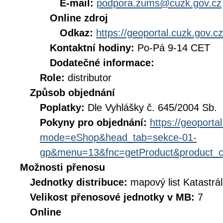
E-mail:
podpora.zums@cuzk.gov.cz
Online zdroj
Odkaz:
https://geoportal.cuzk.gov.cz
Kontaktní hodiny:
Po-Pá 9-14 CET
Dodatečné informace:
Role:
distributor
Způsob objednání
Poplatky:
Dle Vyhlášky č. 645/2004 Sb.
Pokyny pro objednání:
https://geoporta
mode=eShop&head_tab=sekce-01-
gp&menu=13&fnc=getProduct&product_
Možnosti přenosu
Jednotky distribuce:
mapový list Katastrá
Velikost přenosové jednotky v MB:
7
Online