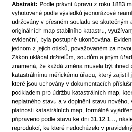
Abstrakt:
Podle právní úpravu z roku 1883 mu
vyhotovené podle výsledků jednorázové reamb
udržovány v přesném souladu se skutečným a
originálních map stabilního katastru, využíva
evidenční, byla postupně ukončována. Eviden
jednom z jejich otisků, považovaném za novou
Zákon ukládal držitelům, soudům a jiným úřad
znamená, že každá změna musela být ihned
katastrálnímu měřickému úřadu, který zajistil 
které jsou uchovány v dokumentacích příslušn
podkladem pro údržbu katastrálních map, kter
neplatného stavu a v doplnění stavu nového,
platnosti katastrálních map, formálně vyjádře
připraveno podle stavu ke dni 31.12.1..., nás
reprodukcí, ke které nedocházelo v pravidelný