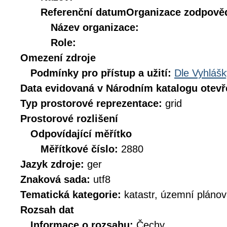
Referenční datum
Organizace zodpověd
Název organizace:
Role:
Omezení zdroje
Podmínky pro přístup a užití:
Dle Vyhlášk
Data evidovaná v Národním katalogu otev
Typ prostorové reprezentace:
grid
Prostorové rozlišení
Odpovídající měřítko
Měřítkové číslo:
2880
Jazyk zdroje:
ger
Znaková sada:
utf8
Tematická kategorie:
katastr, územní plánov
Rozsah dat
Informace o rozsahu:
Čechy