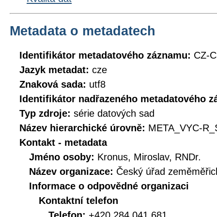
Metadata o metadatech
Identifikátor metadatového záznamu:
CZ-C
Jazyk metadat:
cze
Znaková sada:
utf8
Identifikátor nadřazeného metadatového 
Typ zdroje:
série datových sad
Název hierarchické úrovně:
META_VYC-R_
Kontakt - metadata
Jméno osoby:
Kronus, Miroslav, RNDr.
Název organizace:
Český úřad zeměměřick
Informace o odpovědné organizaci
Kontaktní telefon
Telefon:
+420 284 041 681