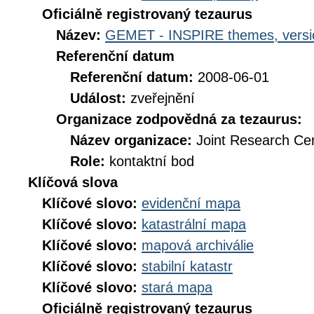
Oficiálně registrovaný tezaurus
Název:
GEMET - INSPIRE themes, versi
Referenční datum
Referenční datum:
2008-06-01
Událost:
zveřejnění
Organizace zodpovědná za tezaurus:
Název organizace:
Joint Research Ce
Role:
kontaktní bod
Klíčová slova
Klíčové slovo:
evidenční mapa
Klíčové slovo:
katastrální mapa
Klíčové slovo:
mapová archiválie
Klíčové slovo:
stabilní katastr
Klíčové slovo:
stará mapa
Oficiálně registrovaný tezaurus