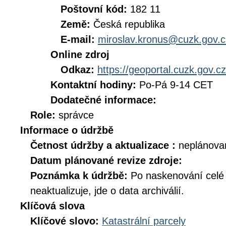
Poštovní kód:
182 11
Země:
Česká republika
E-mail:
miroslav.kronus@cuzk.gov.c
Online zdroj
Odkaz:
https://geoportal.cuzk.gov.cz
Kontaktní hodiny:
Po-Pá 9-14 CET
Dodatečné informace:
Role:
správce
Informace o údržbě
Četnost údržby a aktualizace :
neplánova
Datum plánované revize zdroje:
Poznámka k údržbě:
Po naskenování celé d
neaktualizuje, jde o data archiválií.
Klíčová slova
Klíčové slovo:
Katastrální parcely