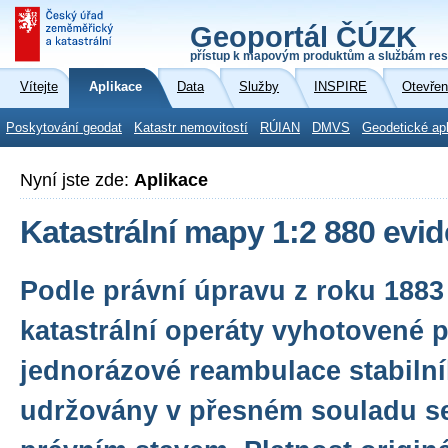
Geoportál ČÚZK
přístup k mapovým produktům a službám res
Vítejte
Aplikace
Data
Služby
INSPIRE
Otevřen
Poskytování geodat
Katastr nemovitostí
RÚIAN
DMVS
Geodetické ap
Nyní jste zde:
Aplikace
Katastrální mapy 1:2 880 evi
Podle právní úpravu z roku 1883
katastrální operáty vyhotovené 
jednorázové reambulace stabilní
udržovány v přesném souladu s