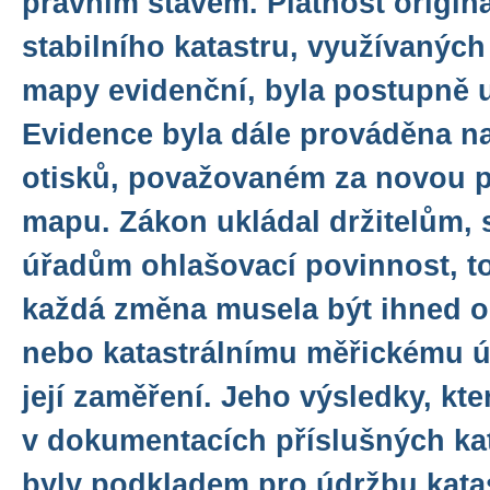
právním stavem. Platnost origin
stabilního katastru, využívaných
mapy evidenční, byla postupně
Evidence byla dále prováděna na
otisků, považovaném za novou pl
mapu. Zákon ukládal držitelům,
úřadům ohlašovací povinnost, t
každá změna musela být ihned 
nebo katastrálnímu měřickému úřa
její zaměření. Jeho výsledky, kt
v dokumentacích příslušných kat
byly podkladem pro údržbu kata