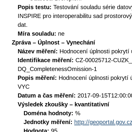
Popis testu:
Testování souladu série datov
INSPIRE pro interoperabilitu sad prostorov
dat.
Míra souladu:
ne
Zpráva – Úplnost – Vynechání
Název měření:
Hodnocení úplnosti pokrytí
Identifikace měření:
CZ-00025712-CUZK
DQ_CompletenessOmission-1
Popis měření:
Hodnocení úplnosti pokrytí
VYC
Datum a čas měření:
2017-09-15T12:00:0
Výsledek zkoušky – kvantitativní
Doména hodnoty:
%
Jednotky měření:
http://geoportal.gov.c
Hodnota:
95