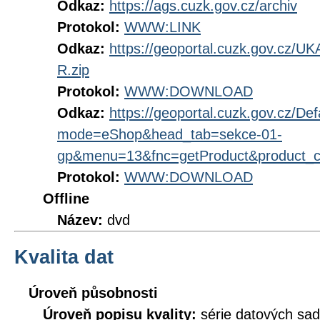
Odkaz:
https://ags.cuzk.gov.cz/archiv
Protokol:
WWW:LINK
Odkaz:
https://geoportal.cuzk.gov.c
R.zip
Protokol:
WWW:DOWNLOAD
Odkaz:
https://geoportal.cuzk.gov.cz/Def
mode=eShop&head_tab=sekce-01-
gp&menu=13&fnc=getProduct&product_
Protokol:
WWW:DOWNLOAD
Offline
Název:
dvd
Kvalita dat
Úroveň působnosti
Úroveň popisu kvality:
série datových sad