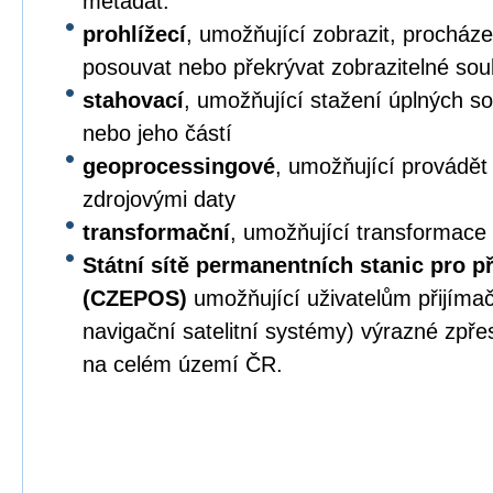
metadat.
prohlížecí
, umožňující zobrazit, procházet,
posouvat nebo překrývat zobrazitelné sou
stahovací
, umožňující stažení úplných s
nebo jeho částí
geoprocessingové
, umožňující provádět
zdrojovými daty
transformační
, umožňující transformace
Státní sítě permanentních stanic pro p
(CZEPOS)
umožňující uživatelům přijíma
navigační satelitní systémy) výrazné zpř
na celém území ČR.