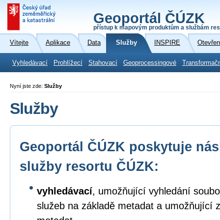
Geoportál ČÚZK
přístup k mapovým produktům a službám res
Vítejte
Aplikace
Data
Služby
INSPIRE
Otevřen
Vyhledávací
Prohlížecí
Stahovací
Geoprocessingové
Transformač
Nyní jste zde:
Služby
Služby
Geoportál ČÚZK poskytuje násl
služby resortu ČÚZK:
vyhledávací
, umožňující vyhledání soubo
služeb na základě metadat a umožňující 