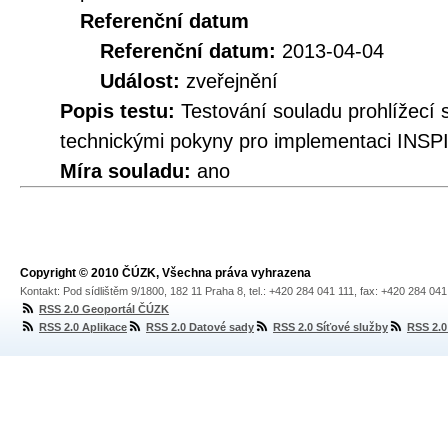
Referenční datum
Referenční datum:
2013-04-04
Událost:
zveřejnění
Popis testu:
Testování souladu prohlížec
technickými pokyny pro implementaci INSPI
Míra souladu:
ano
Copyright © 2010 ČÚZK, Všechna práva vyhrazena
Kontakt: Pod sídlištěm 9/1800, 182 11 Praha 8, tel.: +420 284 041 111, fax: +420 284 04
RSS 2.0 Geoportál ČÚZK
RSS 2.0 Aplikace
RSS 2.0 Datové sady
RSS 2.0 Síťové služby
RSS 2.0