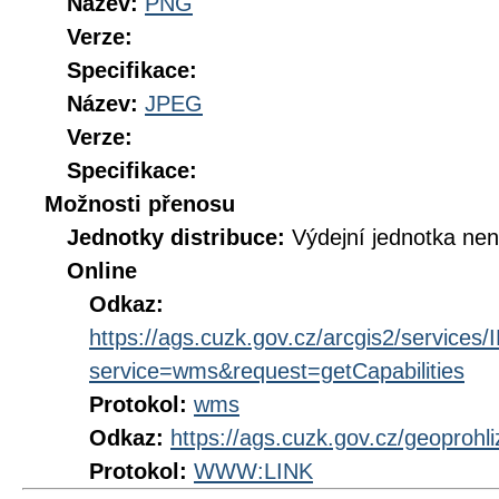
Název:
PNG
Verze:
Specifikace:
Název:
JPEG
Verze:
Specifikace:
Možnosti přenosu
Jednotky distribuce:
Výdejní jednotka ne
Online
Odkaz:
https://ags.cuzk.gov.cz/arcgis2/servi
service=wms&request=getCapabilities
Protokol:
wms
Odkaz:
https://ags.cuzk.gov.cz/geoproh
Protokol:
WWW:LINK