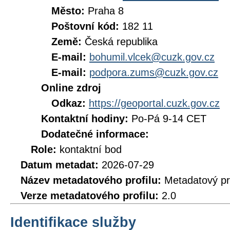
Město:
Praha 8
Poštovní kód:
182 11
Země:
Česká republika
E-mail:
bohumil.vlcek@cuzk.gov.cz
E-mail:
podpora.zums@cuzk.gov.cz
Online zdroj
Odkaz:
https://geoportal.cuzk.gov.cz
Kontaktní hodiny:
Po-Pá 9-14 CET
Dodatečné informace:
Role:
kontaktní bod
Datum metadat:
2026-07-29
Název metadatového profilu:
Metadatový pr
Verze metadatového profilu:
2.0
Identifikace služby