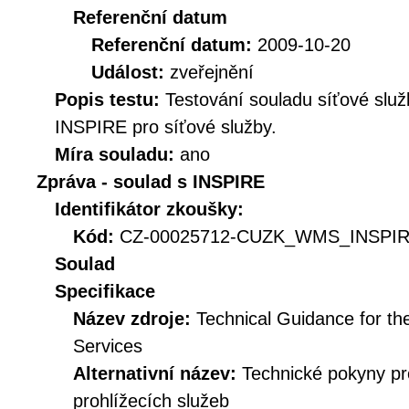
Referenční datum
Referenční datum:
2009-10-20
Událost:
zveřejnění
Popis testu:
Testování souladu síťové služ
INSPIRE pro síťové služby.
Míra souladu:
ano
Zpráva - soulad s INSPIRE
Identifikátor zkoušky:
Kód:
CZ-00025712-CUZK_WMS_INSPIRE
Soulad
Specifikace
Název zdroje:
Technical Guidance for t
Services
Alternativní název:
Technické pokyny p
prohlížecích služeb