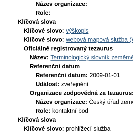
Název organizace:
Role:
Klíčová slova
Klíčové slovo:
výškopis
Klíčové slovo:
webová mapová služba 
Oficiálně registrovaný tezaurus
Název:
Terminologický slovník zeměměř
Referenční datum
Referenční datum:
2009-01-01
Událost:
zveřejnění
Organizace zodpovědná za tezaurus
Název organizace:
Český úřad země
Role:
kontaktní bod
Klíčová slova
Klíčové slovo:
prohlížecí služba