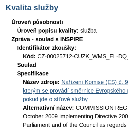
Kvalita služby
Úroveň působnosti
Úroveň popisu kvality:
služba
Zpráva - soulad s INSPIRE
Identifikátor zkoušky:
Kód:
CZ-00025712-CUZK_WMS_EL-DQ_D
Soulad
Specifikace
Název zdroje:
Nařízení Komise (ES) č. 9
kterým se provádí směrnice Evropského 
pokud jde o síťové služby
Alternativní název:
COMMISSION REGUL
October 2009 implementing Directive 20
Parliament and of the Council as regards