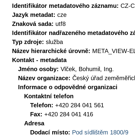
Identifikátor metadatového záznamu:
CZ-C
Jazyk metadat:
cze
Znaková sada:
utf8
Identifikátor nadřazeného metadatového 
Typ zdroje:
služba
Název hierarchické úrovně:
META_VIEW-E
Kontakt - metadata
Jméno osoby:
Vlček, Bohumil, Ing.
Název organizace:
Český úřad zeměměřick
Informace o odpovědné organizaci
Kontaktní telefon
Telefon:
+420 284 041 561
Fax:
+420 284 041 416
Adresa
Dodací místo:
Pod sídlištěm 1800/9