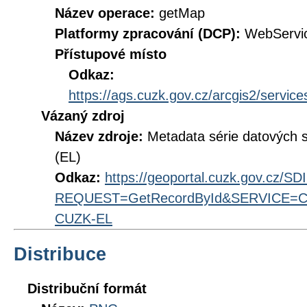
Název operace:
getMap
Platformy zpracování (DCP):
WebServi
Přístupové místo
Odkaz:
https://ags.cuzk.gov.cz/arcgis2/ser
Vázaný zdroj
Název zdroje:
Metadata série datových
(EL)
Odkaz:
https://geoportal.cuzk.gov.cz/S
REQUEST=GetRecordById&SERVICE=CS
CUZK-EL
Distribuce
Distribuční formát