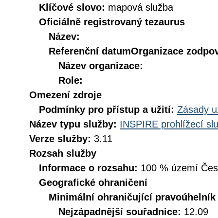
Klíčové slovo:
mapová služba
Oficiálně registrovaný tezaurus
Název:
Referenční datum
Organizace zodpov
Název organizace:
Role:
Omezení zdroje
Podmínky pro přístup a užití:
Zásady u
Název typu služby:
INSPIRE prohlížecí sl
Verze služby:
3.11
Rozsah služby
Informace o rozsahu:
100 % území České
Geografické ohraničení
Minimální ohraničující pravoúhelník
Nejzápadnější souřadnice:
12.09