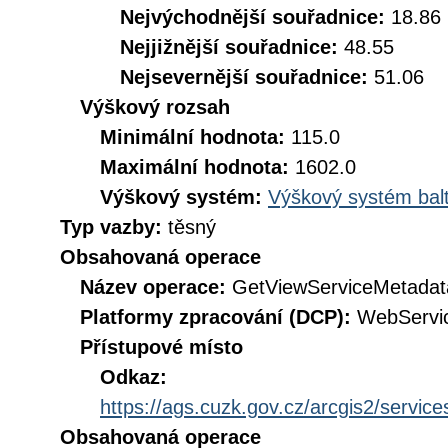
Nejvýchodnější souřadnice:
18.86
Nejjižnější souřadnice:
48.55
Nejsevernější souřadnice:
51.06
Výškový rozsah
Minimální hodnota:
115.0
Maximální hodnota:
1602.0
Výškový systém:
Výškový systém balt
Typ vazby:
těsný
Obsahovaná operace
Název operace:
GetViewServiceMetadat
Platformy zpracování (DCP):
WebServi
Přístupové místo
Odkaz:
https://ags.cuzk.gov.cz/arcgis2/ser
Obsahovaná operace