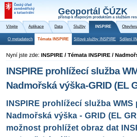
Geoportál ČÚZK
přístup k mapovým produktům a službám res
Vítejte
Aplikace
Data
Služby
INSPIRE
Otevřen
O metadatech
Témata INSPIRE
Síťové služby INSPIRE
Sdílení I
Nyní jste zde:
INSPIRE / Témata INSPIRE / Nadmoř
INSPIRE prohlížecí služba W
Nadmořská výška-GRID (EL 
INSPIRE prohlížecí služba WMS 
Nadmořská výška - GRID (EL GR
možnost prohlížet obraz dat IN