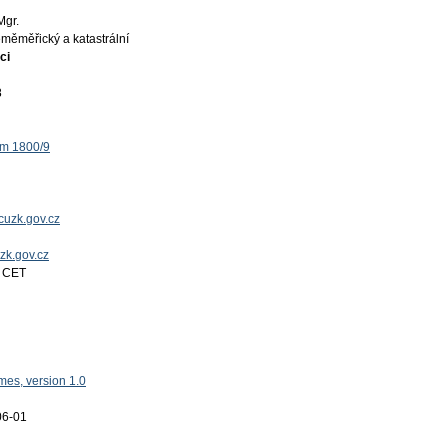
Mgr.
měměřický a katastrální
ci
8
ěm 1800/9
uzk.gov.cz
uzk.gov.cz
4 CET
es, version 1.0
06-01