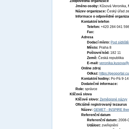
Zodpovědná organizace
Jméno osoby:
Kůsová Veronika, 
Název organizace:
Český úřad ze
Informace o odpovědné organiza
Kontaktní telefon
Telefon:
+420 284 041 59
Fax:
Adresa
Dodací místo:
Pod sídlišt
Město:
Praha 8
Poštovní kód:
182 11
Země:
Česká republika
E-mail:
veronika.kusova@c
Online zdroj
Odkaz:
https://geoportal.c
Kontaktní hodiny:
Po-Pá 9-1
Dodatečné informace:
Role:
správce
Klíčová slova
Klíčové slovo:
Zeměpisné názvy
Oficiálně registrovaný tezaurus
Název:
GEMET - INSPIRE them
Referenční datum
Referenční datum:
2008-
Událost:
zveřejnění