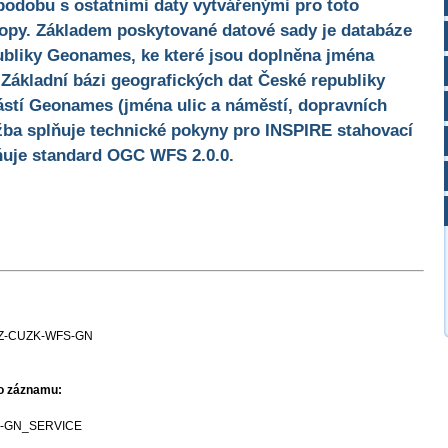
podobu s ostatními daty vytvářenými pro toto
opy. Základem poskytované datové sady je databáze
ubliky Geonames, ke které jsou doplněna jména
 Základní bázi geografických dat České republiky
stí Geonames (jména ulic a náměstí, dopravních
žba splňuje technické pokyny pro INSPIRE stahovací
lňuje standard OGC WFS 2.0.0.
Z-CUZK-WFS-GN
ho záznamu:
-GN_SERVICE