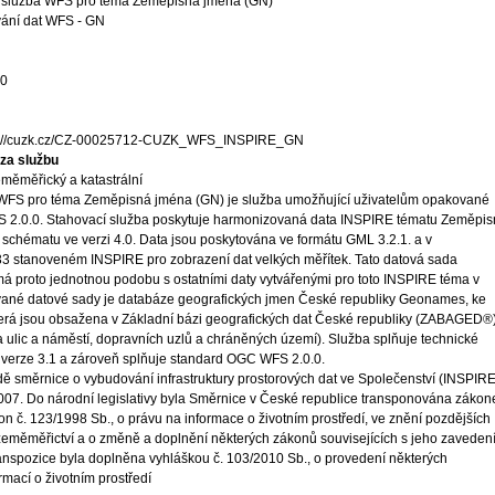
 služba WFS pro téma Zeměpisná jména (GN)
vání dat WFS - GN
10
s://cuzk.cz/CZ-00025712-CUZK_WFS_INSPIRE_GN
za službu
měměřický a katastrální
WFS pro téma Zeměpisná jména (GN) je služba umožňující uživatelům opakované
S 2.0.0. Stahovací služba poskytuje harmonizovaná data INSPIRE tématu Zeměpi
schématu ve verzi 4.0. Data jsou poskytována ve formátu GML 3.2.1. a v
stanoveném INSPIRE pro zobrazení dat velkých měřítek. Tato datová sada
á proto jednotnou podobu s ostatními daty vytvářenými pro toto INSPIRE téma v
vané datové sady je databáze geografických jmen České republiky Geonames, ke
terá jsou obsažena v Základní bázi geografických dat České republiky (ZABAGED®)
ulic a náměstí, dopravních uzlů a chráněných území). Služba splňuje technické
 verze 3.1 a zároveň splňuje standard OGC WFS 2.0.0.
ě směrnice o vybudování infrastruktury prostorových dat ve Společenství (INSPIRE
 2007. Do národní legislativy byla Směrnice v České republice transponována záko
on č. 123/1998 Sb., o právu na informace o životním prostředí, ve znění pozdějších
 zeměměřictví a o změně a doplnění některých zákonů souvisejících s jeho zaveden
ranspozice byla doplněna vyhláškou č. 103/2010 Sb., o provedení některých
mací o životním prostředí