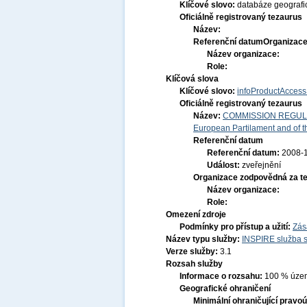
Klíčové slovo:
databáze geografi
Oficiálně registrovaný tezaurus
Název:
Referenční datum
Organizace
Název organizace:
Role:
Klíčová slova
Klíčové slovo:
infoProductAccess
Oficiálně registrovaný tezaurus
Název:
COMMISSION REGULATI
European Partilament and of th
Referenční datum
Referenční datum:
2008-
Událost:
zveřejnění
Organizace zodpovědná za t
Název organizace:
Role:
Omezení zdroje
Podmínky pro přístup a užití:
Zás
Název typu služby:
INSPIRE služba s
Verze služby:
3.1
Rozsah služby
Informace o rozsahu:
100 % území
Geografické ohraničení
Minimální ohraničující pravoú