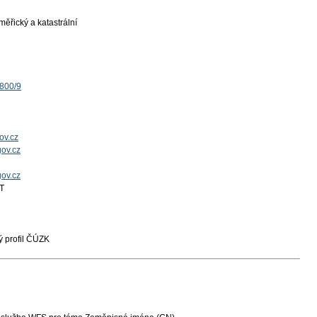
ěřický a katastrální
1800/9
ov.cz
ov.cz
gov.cz
T
 profil ČÚZK