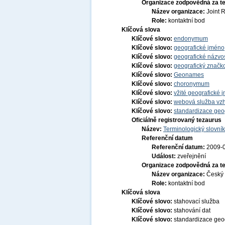
Organizace zodpovědná za t
Název organizace:
Joint 
Role:
kontaktní bod
Klíčová slova
Klíčové slovo:
endonymum
Klíčové slovo:
geografické jmén
Klíčové slovo:
geografické názvo
Klíčové slovo:
geografický značko
Klíčové slovo:
Geonames
Klíčové slovo:
choronymum
Klíčové slovo:
vžité geografické
Klíčové slovo:
webová služba vzh
Klíčové slovo:
standardizace geo
Oficiálně registrovaný tezaurus
Název:
Terminologický slovník
Referenční datum
Referenční datum:
2009-
Událost:
zveřejnění
Organizace zodpovědná za t
Název organizace:
Český 
Role:
kontaktní bod
Klíčová slova
Klíčové slovo:
stahovací služba
Klíčové slovo:
stahování dat
Klíčové slovo:
standardizace geo