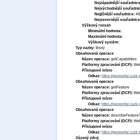
Nejzápadnější souřadnic
Nejvýchodnější souřadni
Nejjižnější souřadnice:
48
Nejsevernější souřadnic
Výškový rozsah
Minimální hodnota:
Maximální hodnota:
Výškový systém:
Typ vazby:
těsný
Obsahovaná operace
Název operace:
getCapabilities
Platformy zpracování (DCP):
Web
Přístupové místo
Odkaz:
https://geoportal.cuzk
Obsahovaná operace
Název operace:
getFeature
Platformy zpracování (DCP):
Web
Přístupové místo
Odkaz:
https://geoportal.cuzk
Obsahovaná operace
Název operace:
describeFeature
Platformy zpracování (DCP):
Web
Přístupové místo
Odkaz:
https://geoportal.cuzk
Vázaný zdroj