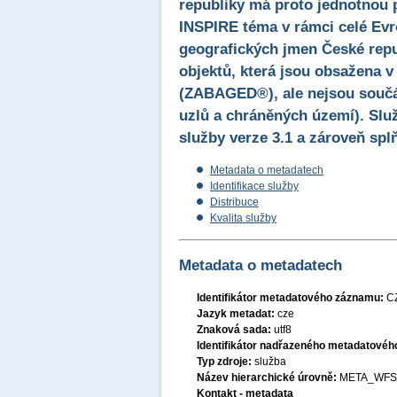
republiky má proto jednotnou 
INSPIRE téma v rámci celé Evr
geografických jmen České rep
objektů, která jsou obsažena v
(ZABAGED®), ale nejsou součá
uzlů a chráněných území). Slu
služby verze 3.1 a zároveň sp
Metadata o metadatech
Identifikace služby
Distribuce
Kvalita služby
Metadata o metadatech
Identifikátor metadatového záznamu:
C
Jazyk metadat:
cze
Znaková sada:
utf8
Identifikátor nadřazeného metadatové
Typ zdroje:
služba
Název hierarchické úrovně:
META_WFS
Kontakt - metadata