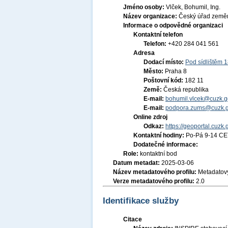
Jméno osoby:
Vlček, Bohumil, Ing.
Název organizace:
Český úřad zeměm
Informace o odpovědné organizaci
Kontaktní telefon
Telefon:
+420 284 041 561
Adresa
Dodací místo:
Pod sídlištěm 
Město:
Praha 8
Poštovní kód:
182 11
Země:
Česká republika
E-mail:
bohumil.vlcek@cuzk.g
E-mail:
podpora.zums@cuzk.g
Online zdroj
Odkaz:
https://geoportal.cuzk.
Kontaktní hodiny:
Po-Pá 9-14 CE
Dodatečné informace:
Role:
kontaktní bod
Datum metadat:
2025-03-06
Název metadatového profilu:
Metadatový
Verze metadatového profilu:
2.0
Identifikace služby
Citace