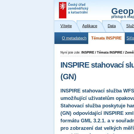
Geop
přístup k ma
Vítejte
Aplikace
Data
Slu
O metadatech
Témata INSPIRE
Síť
Nyní jste zde:
INSPIRE / Témata INSPIRE / Zem
INSPIRE stahovací s
(GN)
INSPIRE stahovací služba WFS
umožňující uživatelům opakova
Stahovací služba poskytuje h
(GN) odpovídající INSPIRE xml
formátu GML 3.2.1. a v souř
pro zobrazení dat velkých měř