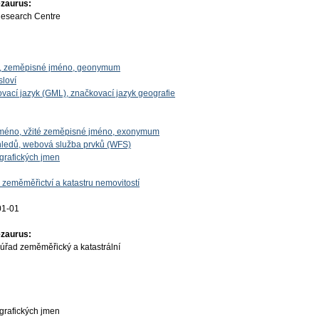
ezaurus:
Research Centre
o, zeměpisné jméno, geonymum
sloví
vací jazyk (GML), značkovací jazyk geografie
 jméno, vžité zeměpisné jméno, exonymum
ledů, webová služba prvků (WFS)
grafických jmen
 zeměměřictví a katastru nemovitostí
01-01
ezaurus:
úřad zeměměřický a katastrální
grafických jmen