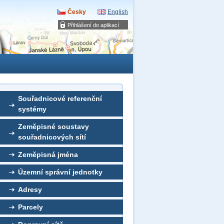
Česky
English
Přihlášení do aplikací
Souřadnicové referenční
systémy
Zeměpisné soustavy
souřadnicových sítí
Zeměpisná jména
Územní správní jednotky
Adresy
Parcely