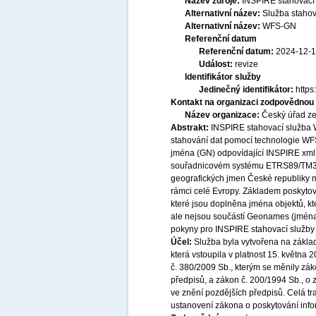
Název zdroje:
INSPIRE stahovací
Alternativní název:
Služba staho
Alternativní název:
WFS-GN
Referenční datum
Referenční datum:
2024-12-
Událost:
revize
Identifikátor služby
Jedinečný identifikátor:
http
Kontakt na organizaci zodpovědnou 
Název organizace:
Český úřad ze
Abstrakt:
INSPIRE stahovací služba 
stahování dat pomocí technologie WF
jména (GN) odpovídající INSPIRE xml 
souřadnicovém systému ETRS89/TM33 
geografických jmen České republiky m
rámci celé Evropy. Základem poskyto
které jsou doplněna jména objektů, k
ale nejsou součástí Geonames (jména 
pokyny pro INSPIRE stahovací služby
Účel:
Služba byla vytvořena na základ
která vstoupila v platnost 15. května
č. 380/2009 Sb., kterým se měnily zák
předpisů, a zákon č. 200/1994 Sb., o
ve znění pozdějších předpisů. Celá t
ustanovení zákona o poskytování infor