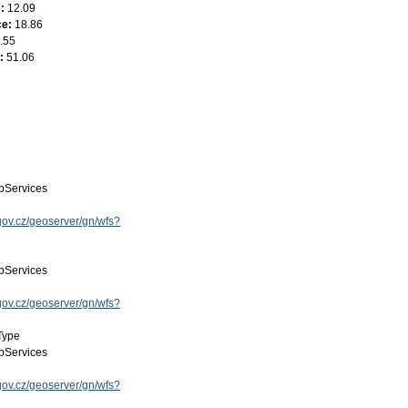
e:
12.09
ce:
18.86
.55
e:
51.06
Services
.gov.cz/geoserver/gn/wfs?
Services
.gov.cz/geoserver/gn/wfs?
Type
Services
.gov.cz/geoserver/gn/wfs?