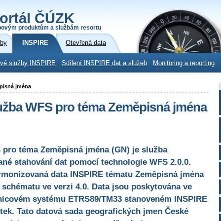
ortál ČÚZK
povým produktům a službám resortu
žby
INSPIRE
Otevřená data
ové služby INSPIRE
Sdílení INSPIRE dat a služeb
Monitoring a reporting
ěpisná jména
lužba WFS pro téma Zeměpisná jména
 pro téma Zeměpisná jména (GN) je služba
né stahování dat pomocí technologie WFS 2.0.0.
armonizovaná data INSPIRE tématu Zeměpisná jména
 schématu ve verzi 4.0. Data jsou poskytována ve
adnicovém systému ETRS89/TM33 stanoveném INSPIRE
ítek. Tato datová sada geografických jmen České