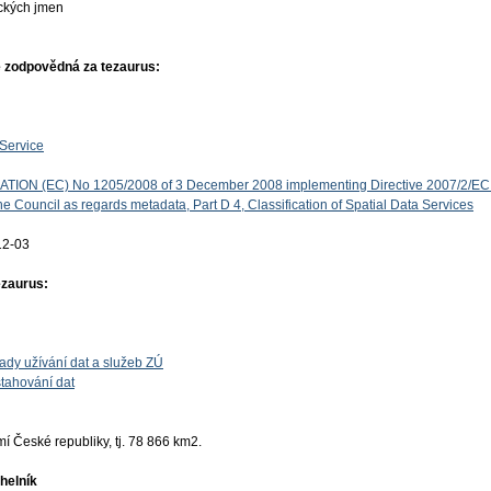
ckých jmen
 zodpovědná za tezaurus:
Service
ON (EC) No 1205/2008 of 3 December 2008 implementing Directive 2007/2/EC 
e Council as regards metadata, Part D 4, Classification of Spatial Data Services
12-03
ezaurus:
ady užívání dat a služeb ZÚ
tahování dat
 České republiky, tj. 78 866 km2.
helník