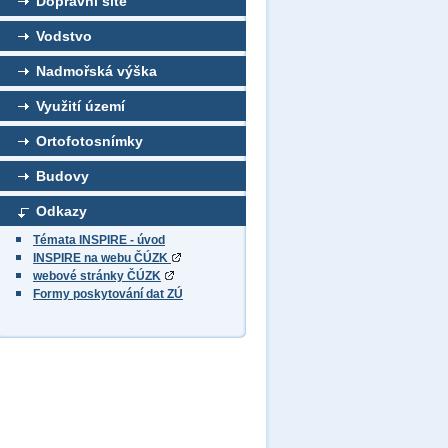
Dopravní sítě
Vodstvo
Nadmořská výška
Využití území
Ortofotosnímky
Budovy
Odkazy
Témata INSPIRE - úvod
INSPIRE na webu ČÚZK
webové stránky ČÚZK
Formy poskytování dat ZÚ