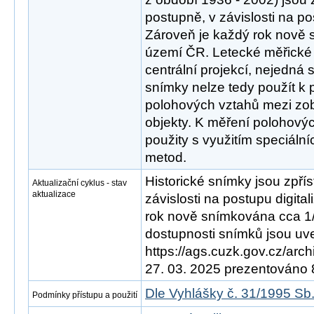
postupně, v závislosti na po
Zároveň je každý rok nově
území ČR. Letecké měřické
centrální projekcí, nejedná 
snímky nelze tedy použít k
polohových vztahů mezi zo
objekty. K měření polohový
použity s využitím speciáln
metod.
Historické snímky jsou zpří
Aktualizační cyklus - stav
aktualizace
závislosti na postupu digita
rok nově snímkována cca 1
dostupnosti snímků jsou uve
https://ags.cuzk.gov.cz/arch
27. 03. 2025 prezentováno
Dle Vyhlášky č. 31/1995 Sb
Podmínky přístupu a použití