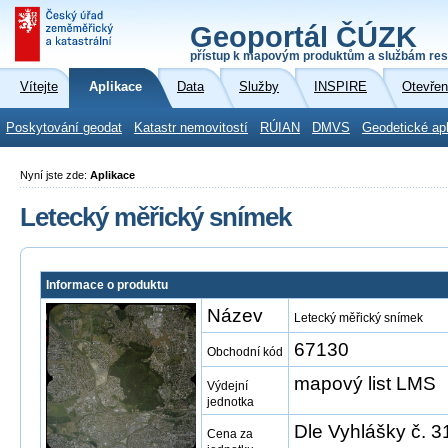
Geoportál ČÚZK
přístup k mapovým produktům a službám res
Vítejte
Aplikace
Data
Služby
INSPIRE
Otevřen
Poskytování geodat
Katastr nemovitostí
RÚIAN
DMVS
Geodetické ap
Nyní jste zde:
Aplikace
Letecký měřický snímek
Informace o produktu
Název
Letecký měřický snímek
67130
Obchodní kód
mapový list LMS
Výdejní
jednotka
Dle Vyhlášky č. 3
Cena za