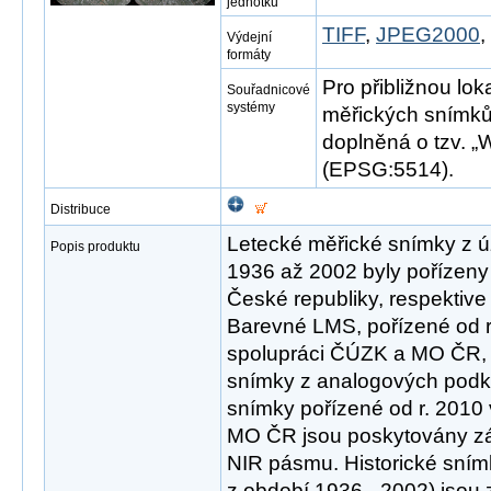
jednotku
TIFF
,
JPEG2000
Výdejní
formáty
Pro přibližnou lok
Souřadnicové
systémy
měřických snímků
doplněná o tzv. „W
(EPSG:5514).
Distribuce
Letecké měřické snímky z ú
Popis produktu
1936 až 2002 byly pořízeny
České republiky, respektive
Barevné LMS, pořízené od r
spolupráci ČÚZK a MO ČR, j
snímky z analogových podkl
snímky pořízené od r. 2010
MO ČR jsou poskytovány z
NIR pásmu. Historické snímk
z období 1936 - 2002) jsou