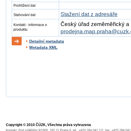
Prohlížení dat
Stažení dat z adresáře
Stahování dat
Český úřad zeměměřický a ka
Kontakt - informace o
produktu
prodejna.map.praha@cuzk.
Detailní metadata
Metadata XML
Copyright © 2010 ČÚZK, Všechna práva vyhrazena
Kontakt: Pod sídlištěm 9/1800, 182 11 Praha 8, tel.: +420 284 041 111, fax: +420 284 04