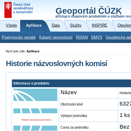
Geoportál ČÚZK
přístup k mapovým produktům a službám res
Vítejte
Aplikace
Data
Služby
INSPIRE
Otevřen
Poskytování geodat
Katastr nemovitostí
RÚIAN
DMVS
Geodetické ap
Nyní jste zde:
Aplikace
Historie názvoslovných komisí
Informace o produktu
Název
Histor
632
Obchodní kód
1 ks
Výdejní jednotka
Bez 
Cena za jednotku