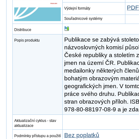
PDF
Výdejní formáty
Souřadnicové systémy
Distribuce
Publikace se zabývá stoletou
Popis produktu
názvoslovných komisí půso
České republiky a stoletím 
jmen na území ČR. Publikac
medailonky některých členů
bohatým obrazovým materiá
geografických jmen. V tomto
práce svého druhu. Publika
stran obrazových příloh. IS
978-80-88197-08-9 a je zda
Aktualizační cyklus - stav
aktualizace
Bez poplatků
Podmínky přístupu a použití