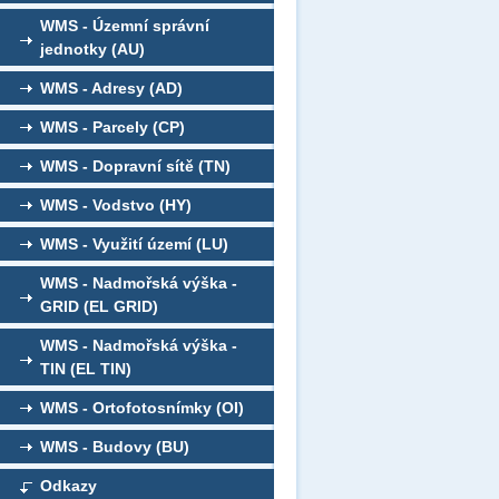
WMS - Územní správní
jednotky (AU)
WMS - Adresy (AD)
WMS - Parcely (CP)
WMS - Dopravní sítě (TN)
WMS - Vodstvo (HY)
WMS - Využití území (LU)
WMS - Nadmořská výška -
GRID (EL GRID)
WMS - Nadmořská výška -
TIN (EL TIN)
WMS - Ortofotosnímky (OI)
WMS - Budovy (BU)
Odkazy