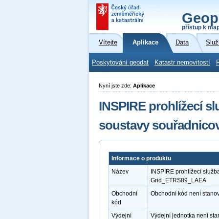
Geop
přístup k ma
Vítejte
Aplikace
Data
Služ
Poskytování geodat
Katastr nemovitostí
Nyní jste zde:
Aplikace
INSPIRE prohlížecí 
soustavy souřadnico
Informace o produktu
Název
INSPIRE prohlížecí služb
Grid_ETRS89_LAEA
Obchodní
Obchodní kód není stano
kód
Výdejní
Výdejní jednotka není st