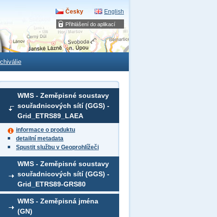
Česky
English
Přihlášení do aplikací
chiválie
WMS - Zeměpisné soustavy
souřadnicových sítí (GGS) -
Grid_ETRS89_LAEA
informace o produktu
detailní metadata
Spustit službu v Geoprohlížeči
WMS - Zeměpisné soustavy
souřadnicových sítí (GGS) -
Grid_ETRS89-GRS80
WMS - Zeměpisná jména
(GN)