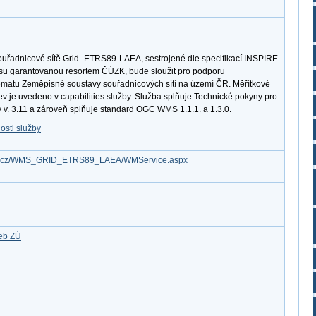
ouřadnicové sítě Grid_ETRS89-LAEA, sestrojené dle specifikací INSPIRE.
resu garantovanou resortem ČÚZK, bude sloužit pro podporu
matu Zeměpisné soustavy souřadnicových sítí na území ČR. Měřítkové
ev je uvedeno v capabilities služby. Služba splňuje Technické pokyny pro
 v. 3.11 a zároveň splňuje standard OGC WMS 1.1.1. a 1.3.0.
osti služby
.gov.cz/WMS_GRID_ETRS89_LAEA/WMService.aspx
žeb ZÚ