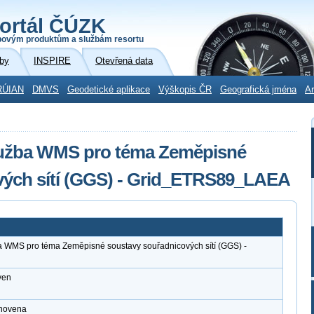
ortál ČÚZK
povým produktům a službám resortu
by
INSPIRE
Otevřená data
RÚIAN
DMVS
Geodetické aplikace
Výškopis ČR
Geografická jména
Ar
služba WMS pro téma Zeměpisné
vých sítí (GGS) - Grid_ETRS89_LAEA
a WMS pro téma Zeměpisné soustavy souřadnicových sítí (GGS) -
ven
anovena