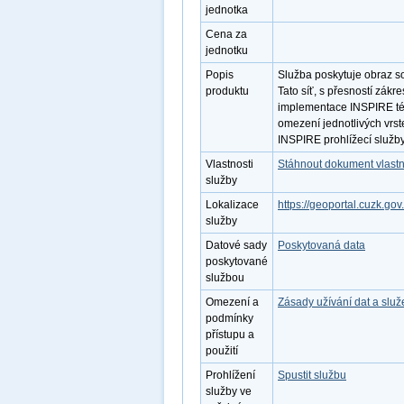
jednotka
Cena za
jednotku
Popis
Služba poskytuje obraz s
produktu
Tato síť, s přesností zák
implementace INSPIRE té
omezení jednotlivých vrst
INSPIRE prohlížecí služby
Vlastnosti
Stáhnout dokument vlastn
služby
Lokalizace
https://geoportal.cuzk
služby
Datové sady
Poskytovaná data
poskytované
službou
Omezení a
Zásady užívání dat a slu
podmínky
přístupu a
použití
Prohlížení
Spustit službu
služby ve