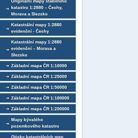
Originální mapy stabilního
katastru 1:2880 – Čechy,
Morava a Slezsko
Katastrální mapy 1:2880
evidenční - Čechy
Katastrální mapy 1:2880
evidenční – Morava a
Slezsko
Základní mapa ČR 1:10000
Základní mapa ČR 1:25000
Základní mapa ČR 1:50000
Základní mapa ČR 1:100000
Základní mapa ČR 1:200000
Mapy bývalého
pozemkového katastru
Otisky katastrálních map