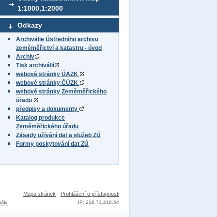
1:1000,1:2000
Odkazy
Archiválie Ústředního archivu
zeměměřictví a katastru - úvod
Archiv
Tisk archiválií
webové stránky ÚAZK
webové stránky ČÚZK
webové stránky Zeměměřického
úřadu
předpisy a dokumenty
Katalog produkce
Zeměměřického úřadu
Zásady užívání dat a služeb ZÚ
Formy poskytování dat ZÚ
Mapa stránek
Prohlášení o přístupnosti
nály
IP: 216.73.216.54