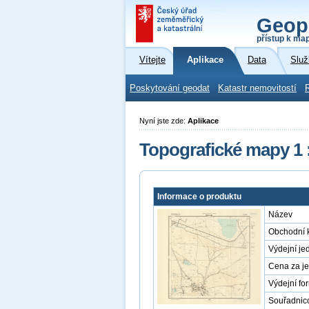
Geop
přístup k ma
Vítejte
Aplikace
Data
Služ
Poskytování geodat
Katastr nemovitostí
Nyní jste zde:
Aplikace
Topografické mapy 1 
Informace o produktu
Název
Obchodní 
Výdejní je
Cena za j
Výdejní fo
Souřadnic