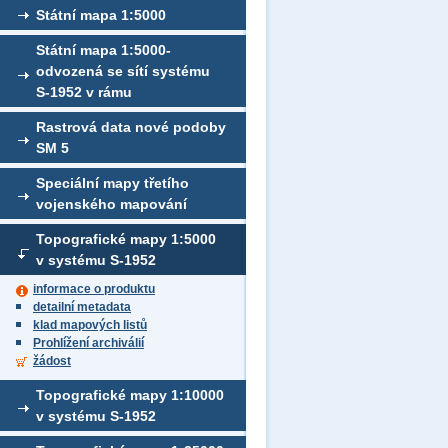
Státní mapa 1:5000
Státní mapa 1:5000-
odvozená se sítí systému
S-1952 v rámu
Rastrová data nové podoby
SM 5
Speciální mapy třetího
vojenského mapování
Topografické mapy 1:5000
v systému S-1952
informace o produktu
detailní metadata
klad mapových listů
Prohlížení archiválií
žádost
Topografické mapy 1:10000
v systému S-1952