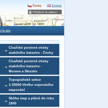
Česky
English
Přihlášení do aplikací
chiválie
Císařské povinné otisky
stabilního katastru - Čechy
Císařské povinné otisky
stabilního katastru -
Morava a Slezsko
Topografické sekce
1:25000 třetího vojenského
mapování
Sbírka map a plánů do roku
1850