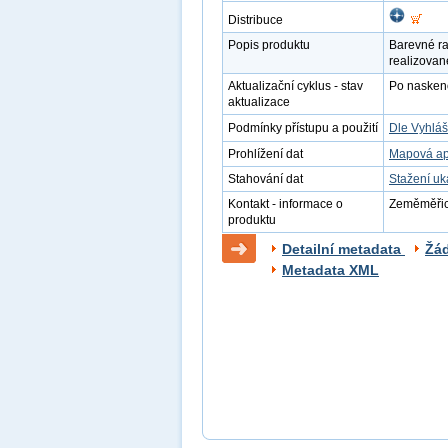
Distribuce
Popis produktu
Barevné ra
realizovan
Aktualizační cyklus - stav
Po naskenov
aktualizace
Podmínky přístupu a použití
Dle Vyhláš
Prohlížení dat
Mapová ap
Stahování dat
Stažení u
Kontakt - informace o
Zeměměřick
produktu
Detailní metadata
Žá
Metadata XML