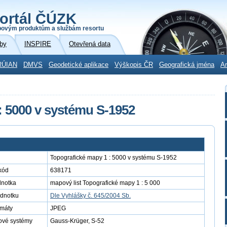
ortál ČÚZK
povým produktům a službám resortu
by
INSPIRE
Otevřená data
RÚIAN
DMVS
Geodetické aplikace
Výškopis ČR
Geografická jména
Ar
: 5000 v systému S-1952
Topografické mapy 1 : 5000 v systému S-1952
kód
638171
dnotka
mapový list Topografické mapy 1 : 5 000
ednotku
Dle Vyhlášky č. 645/2004 Sb.
rmáty
JPEG
ové systémy
Gauss-Krüger, S-52