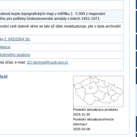
strové kopie topografických map v měřítku 1 : 5 000 z mapování
ého pro potřeby československé armády v letech 1951-1971.
ání celé datové série se tato již dále neaktualizuje, jde o data archiválií.
ky č. 645/2004 Sb.
likace
kázkového souboru
ý úřad, e-mail:
ZU-obchod@cuzk.gov.cz
dost
Poslední aktualizace produktu:
2016-11-30
Poslední aktualizace/revize
informací:
2025-03-06