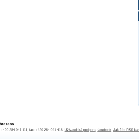
yhrazena
.: +420 284 041 111, fax: +420 284 041 416,
Uživatelská podpora
,
facebook
,
Jak číst RSS ka