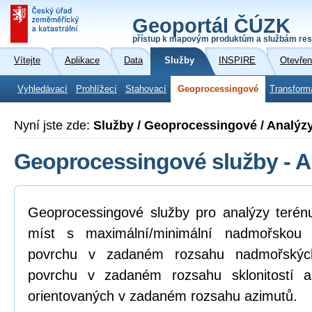
Geoportál ČÚZK
přístup k mapovým produktům a službám res
Vítejte
Aplikace
Data
Služby
INSPIRE
Otevřen
Vyhledávací
Prohlížecí
Stahovací
Geoprocessingové
Transform
Nyní jste zde:
Služby / Geoprocessingové / Analýz
Geoprocessingové služby - A
Geoprocessingové služby pro analýzy terénu
míst s maximální/minimální nadmořskou 
povrchu v zadaném rozsahu nadmořských
povrchu v zadaném rozsahu sklonitostí a
orientovaných v zadaném rozsahu azimutů.