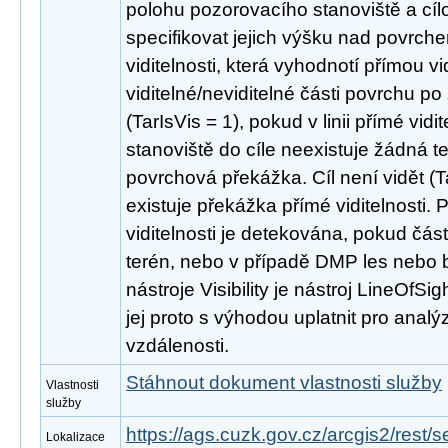
polohu pozorovacího stanoviště a cíl
specifikovat jejich výšku nad povrche
viditelnosti, která vyhodnotí přímou vid
viditelné/neviditelné části povrchu po z
(TarIsVis = 1), pokud v linii přímé vid
stanoviště do cíle neexistuje žádná 
povrchová překážka. Cíl není vidět (T
existuje překážka přímé viditelnosti. 
viditelnosti je detekována, pokud část
terén, nebo v případě DMP les nebo 
nástroje Visibility je nástroj LineOfSig
jej proto s výhodou uplatnit pro analýz
vzdálenosti.
Stáhnout dokument vlastnosti služby
Vlastnosti
služby
https://ags.cuzk.gov.cz/arcgis2/rest/
Lokalizace