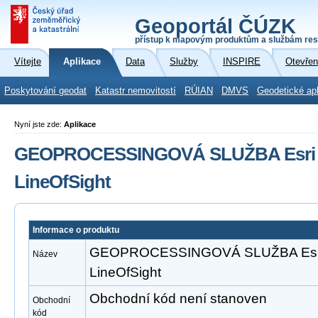
Geoportál ČÚZK
přístup k mapovým produktům a službám res
Vítejte
Aplikace
Data
Služby
INSPIRE
Otevřen
Poskytování geodat
Katastr nemovitostí
RÚIAN
DMVS
Geodetické ap
Nyní jste zde:
Aplikace
GEOPROCESSINGOVÁ SLUŽBA Esri A
LineOfSight
Informace o produktu
GEOPROCESSINGOVÁ SLUŽBA Esri 
Název
LineOfSight
Obchodní kód není stanoven
Obchodní
kód