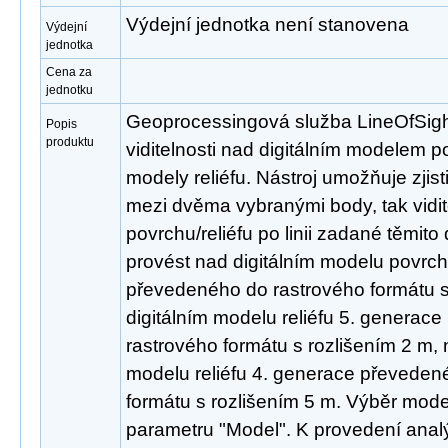
Výdejní jednotka není stanovena
Výdejní
jednotka
Cena za
jednotku
Geoprocessingová služba LineOfSight
Popis
produktu
viditelnosti nad digitálním modelem p
modely reliéfu. Nástroj umožňuje zjisti
mezi dvěma vybranými body, tak vidite
povrchu/reliéfu po linii zadané těmit
provést nad digitálním modelu povrc
převedeného do rastrového formátu s
digitálním modelu reliéfu 5. generac
rastrového formátu s rozlišením 2 m, 
modelu reliéfu 4. generace převeden
formátu s rozlišením 5 m. Výběr mode
parametru "Model". K provedení analý