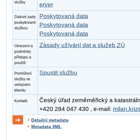
služby
erver
Poskytovaná data
Datové sady
poskytované
Poskytovaná data
službou
Poskytovaná data
Zásady užívání dat a služeb ZÚ
Omezení a
podmínky
přístupu a
použití
Spustit službu
Prohlížení
služby ve
veřejném
klientu
Český úřad zeměměřický a katastrální, 
Kontakt
+420 284 047 430 , e-mail:
milan.kri
Detailní metadata
Metadata XML