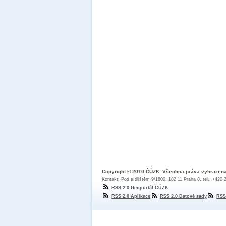
Copyright © 2010 ČÚZK, Všechna práva vyhrazen
Kontakt: Pod sídlištěm 9/1800, 182 11 Praha 8, tel.: +420
RSS 2.0 Geoportál ČÚZK
RSS 2.0 Aplikace
RSS 2.0 Datové sady
RSS