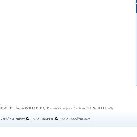
a
 284 041 111, fax: +420 284 041 416,
Uživatelská podpora
,
facebook
,
Jak číst RSS kanály
 2.0 Síťové služby
RSS 2.0 INSPIRE
RSS 2.0 Otevřená data