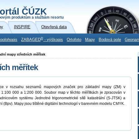
ortál ČÚZK
povým produktům a službám resortu
by
INSPIRE
Otevřená data
®
 polohopis
ZABAGED
- výškopis
Ortofoto
Mapy
Bodová pole
Geona
ladní mapy středních měřítek
ích měřítek
ormace v rozsahu seznamů mapových značek pro základní mapy (ZM) v
, 1:100 000 a 1:200 000. Soubor map v těchto měřítkách je zpracován v
adnicovém systému Jednotné trigonometrické sítě katastrální (S-JTSK) a
í (Bpv). Mapy jsou tištěné digitální technologií v barevném modelu CMYK.