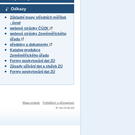
Odkazy
Základní mapy středních měřítek
- úvod
webové stránky ČÚZK
webové stránky Zeměměřického
úřadu
předpisy a dokumenty
Katalog produkce
Zeměměřického úřadu
Formy poskytování dat ZÚ
Zásady užívání dat a služeb ZÚ
Formy poskytování dat ZÚ
Mapa stránek
Prohlášení o přístupnosti
IP: 216.73.216.103