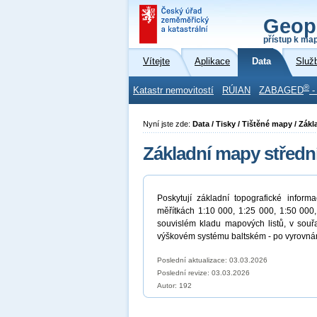
Geop
přístup k ma
Vítejte
Aplikace
Data
Služ
®
Katastr nemovitostí
RÚIAN
ZABAGED
-
Nyní jste zde:
Data / Tisky / Tištěné mapy / Zák
Základní mapy středn
Poskytují základní topografické inf
měřítkách 1:10 000, 1:25 000, 1:50 000
souvislém kladu mapových listů, v souř
výškovém systému baltském - po vyrovnán
Poslední aktualizace: 03.03.2026
Poslední revize:
03.03.2026
Autor: 192