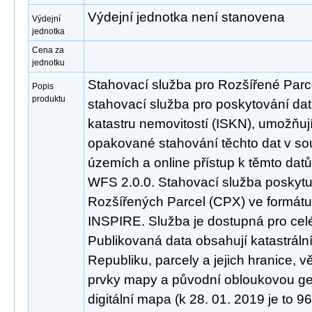
Výdejní jednotka není stanovena
Výdejní
jednotka
Cena za
jednotku
Stahovací služba pro Rozšířené Parc
Popis
produktu
stahovací služba pro poskytování da
katastru nemovitostí (ISKN), umožňuj
opakované stahování těchto dat v so
územích a online přístup k těmto da
WFS 2.0.0. Stahovací služba poskyt
Rozšířených Parcel (CPX) ve formátu
INSPIRE. Služba je dostupná pro cel
Publikovaná data obsahují katastrál
Republiku, parcely a jejich hranice, 
prvky mapy a původní obloukovou geo
digitální mapa (k 28. 01. 2019 je to