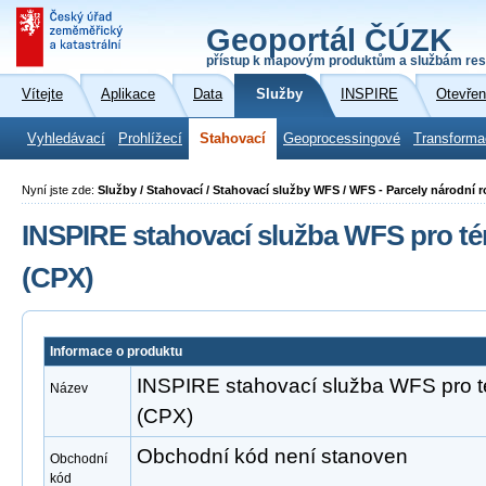
Geoportál ČÚZK
přístup k mapovým produktům a službám res
Vítejte
Aplikace
Data
Služby
INSPIRE
Otevřen
Vyhledávací
Prohlížecí
Stahovací
Geoprocessingové
Transforma
Nyní jste zde:
Služby / Stahovací / Stahovací služby WFS / WFS - Parcely národní r
INSPIRE stahovací služba WFS pro té
(CPX)
Informace o produktu
INSPIRE stahovací služba WFS pro 
Název
(CPX)
Obchodní kód není stanoven
Obchodní
kód