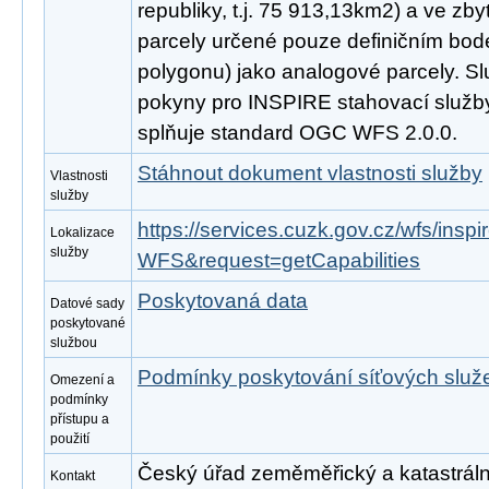
republiky, t.j. 75 913,13km2) a ve zby
parcely určené pouze definičním bod
polygonu) jako analogové parcely. Sl
pokyny pro INSPIRE stahovací služby
splňuje standard OGC WFS 2.0.0.
Stáhnout dokument vlastnosti služby
Vlastnosti
služby
https://services.cuzk.gov.cz/wfs/ins
Lokalizace
služby
WFS&request=getCapabilities
Poskytovaná data
Datové sady
poskytované
službou
Podmínky poskytování síťových slu
Omezení a
podmínky
přístupu a
použití
Český úřad zeměměřický a katastrální
Kontakt