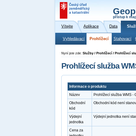
Geop
přístup k ma
Vítejte
Aplikace
Data
Služ
Vyhledávací
Prohlížecí
Stahovací
Nyní jste zde:
Služby / Prohlížecí / Prohlížecí
Prohlížecí služba W
Informace o produktu
Název
Prohlížecí služba WMS 
Obchodní
Obchodní kód není stano
kód
Výdejní
Výdejní jednotka není st
jednotka
Cena za
jednotku