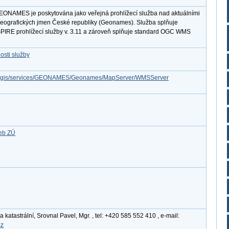
EONAMES je poskytována jako veřejná prohlížecí služba nad aktuálními
eografických jmen České republiky (Geonames). Služba splňuje
PIRE prohlížecí služby v. 3.11 a zároveň splňuje standard OGC WMS
osti služby
z/arcgis/services/GEONAMES/Geonames/MapServer/WMSServer
žeb ZÚ
katastrální, Srovnal Pavel, Mgr. , tel: +420 585 552 410 , e-mail:
cz