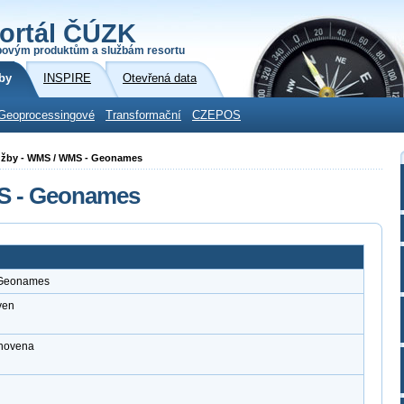
ortál ČÚZK
povým produktům a službám resortu
by
INSPIRE
Otevřená data
Geoprocessingové
Transformační
CZEPOS
 služby - WMS / WMS - Geonames
MS - Geonames
- Geonames
ven
anovena