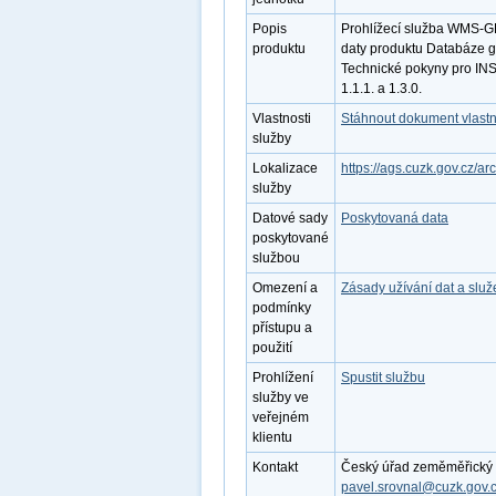
Popis
Prohlížecí služba WMS-G
produktu
daty produktu Databáze g
Technické pokyny pro INS
1.1.1. a 1.3.0.
Vlastnosti
Stáhnout dokument vlastn
služby
Lokalizace
https://ags.cuzk.gov.c
služby
Datové sady
Poskytovaná data
poskytované
službou
Omezení a
Zásady užívání dat a slu
podmínky
přístupu a
použití
Prohlížení
Spustit službu
služby ve
veřejném
klientu
Kontakt
Český úřad zeměměřický a 
pavel.srovnal@cuzk.gov.