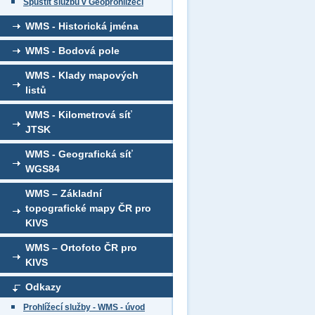
Spustit službu v Geoprohlížeči
WMS - Historická jména
WMS - Bodová pole
WMS - Klady mapových
listů
WMS - Kilometrová síť
JTSK
WMS - Geografická síť
WGS84
WMS – Základní
topografické mapy ČR pro
KIVS
WMS – Ortofoto ČR pro
KIVS
Odkazy
Prohlížecí služby - WMS - úvod