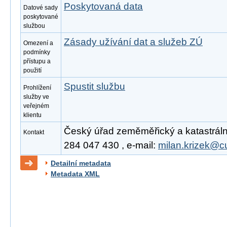
Poskytovaná data
Datové sady
poskytované
službou
Zásady užívání dat a služeb ZÚ
Omezení a
podmínky
přístupu a
použití
Spustit službu
Prohlížení
služby ve
veřejném
klientu
Český úřad zeměměřický a katastrální,
Kontakt
284 047 430 , e-mail:
milan.krizek@c
Detailní metadata
Metadata XML