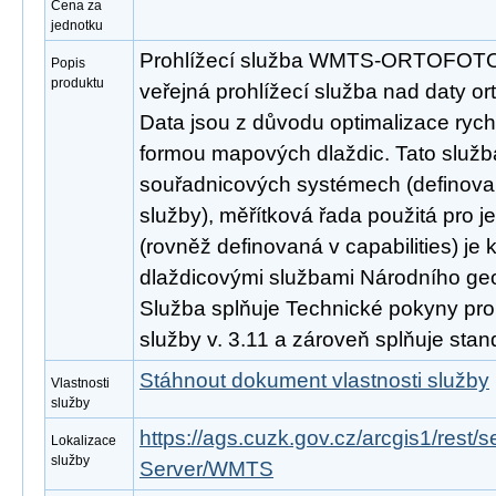
Cena za
jednotku
Prohlížecí služba WMTS-ORTOFOTO 
Popis
produktu
veřejná prohlížecí služba nad daty or
Data jsou z důvodu optimalizace rych
formou mapových dlaždic. Tato služb
souřadnicových systémech (definovan
služby), měřítková řada použitá pro j
(rovněž definovaná v capabilities) je 
dlaždicovými službami Národního ge
Služba splňuje Technické pokyny pro
služby v. 3.11 a zároveň splňuje st
Stáhnout dokument vlastnosti služby
Vlastnosti
služby
https://ags.cuzk.gov.cz/arcgis1/re
Lokalizace
služby
Server/WMTS