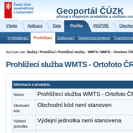
Geoportál ČÚZK
přístup k mapovým produktům a službám res
Vítejte
Aplikace
Data
Služby
INSPIRE
Otevřen
Vyhledávací
Prohlížecí
Stahovací
Geoprocessingové
Transforma
Nyní jste zde:
Služby / Prohlížecí / Prohlížecí služby - WMTS / WMTS – Ortofoto ČR
Prohlížecí služba WMTS - Ortofoto Č
Informace o produktu
Prohlížecí služba WMTS - Ortofoto Č
Název
Obchodní kód není stanoven
Obchodní
kód
Výdejní jednotka není stanovena
Výdejní
jednotka