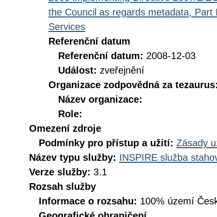
the Council as regards metadata, Part D
Services
Referenční datum
Referenční datum:
2008-12-03
Událost:
zveřejnění
Organizace zodpovědná za tezaurus
Název organizace:
Role:
Omezení zdroje
Podmínky pro přístup a užití:
Zásady u
Název typu služby:
INSPIRE služba stahov
Verze služby:
3.1
Rozsah služby
Informace o rozsahu:
100% území Česk
Geografické ohraničení