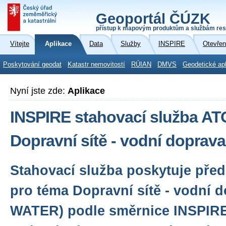
Geoportál ČÚZK
přístup k mapovým produktům a službám res
Vítejte
Aplikace
Data
Služby
INSPIRE
Otevřen
Poskytování geodat
Katastr nemovitostí
RÚIAN
DMVS
Geodetické ap
Nyní jste zde:
Aplikace
INSPIRE stahovací služba A
Dopravní sítě - vodní dopra
Stahovací služba poskytuje před
pro téma Dopravní sítě - vodní 
WATER) podle směrnice INSPIR