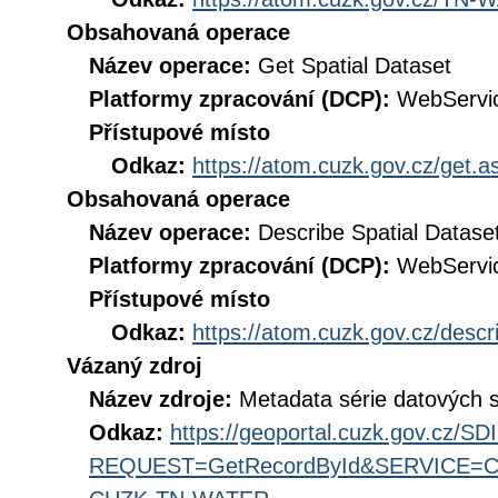
Obsahovaná operace
Název operace:
Get Spatial Dataset
Platformy zpracování (DCP):
WebServi
Přístupové místo
Odkaz:
https://atom.cuzk.gov.cz/ge
Obsahovaná operace
Název operace:
Describe Spatial Datase
Platformy zpracování (DCP):
WebServi
Přístupové místo
Odkaz:
https://atom.cuzk.gov.cz/de
Vázaný zdroj
Název zdroje:
Metadata série datovýc
Odkaz:
https://geoportal.cuzk.gov.cz/S
REQUEST=GetRecordById&SERVICE=CS