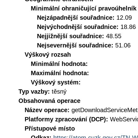
Minimální ohraničující pravoúhelník
Nejzápadnější souřadnice:
12.09
Nejvýchodnější souřadnice:
18.86
Nejjižnější souřadnice:
48.55
Nejsevernější souřadnice:
51.06
Výškový rozsah
Minimální hodnota:
Maximální hodnota:
Výškový systém:
Typ vazby:
těsný
Obsahovaná operace
Název operace:
getDownloadServiceMet
Platformy zpracování (DCP):
WebServi
Přístupové místo
Odkaz:
https://atom.cuzk.gov.cz/T