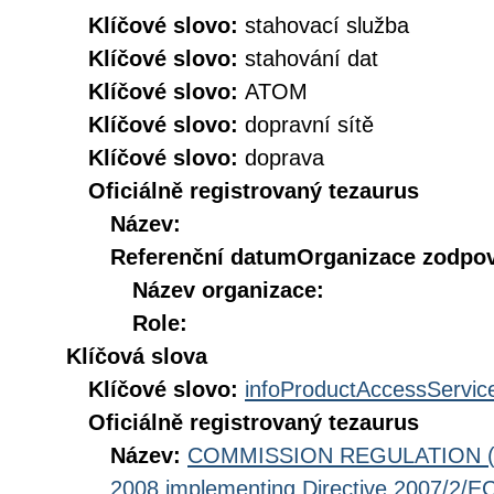
Klíčové slovo:
stahovací služba
Klíčové slovo:
stahování dat
Klíčové slovo:
ATOM
Klíčové slovo:
dopravní sítě
Klíčové slovo:
doprava
Oficiálně registrovaný tezaurus
Název:
Referenční datum
Organizace zodpov
Název organizace:
Role:
Klíčová slova
Klíčové slovo:
infoProductAccessServic
Oficiálně registrovaný tezaurus
Název:
COMMISSION REGULATION (EC
2008 implementing Directive 2007/2/EC