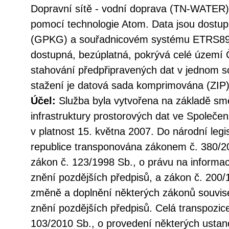
Dopravní sítě - vodní doprava (TN-WATER
pomocí technologie Atom. Data jsou dostu
(GPKG) a souřadnicovém systému ETRS89/
dostupná, bezúplatná, pokrývá celé území 
stahování předpřipravených dat v jednom so
stažení je datová sada komprimována (ZIP)
Účel:
Služba byla vytvořena na základě sm
infrastruktury prostorových dat ve Společen
v platnost 15. května 2007. Do národní legi
republice transponována zákonem č. 380/20
zákon č. 123/1998 Sb., o právu na informac
znění pozdějších předpisů, a zákon č. 200/
změně a doplnění některých zákonů souvise
znění pozdějších předpisů. Celá transpozic
103/2010 Sb., o provedení některých ustan