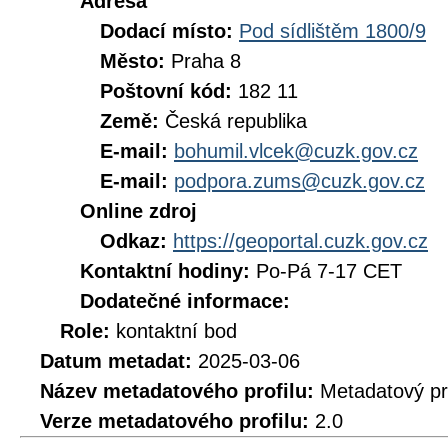
Adresa
Dodací místo:
Pod sídlištěm 1800/9
Město:
Praha 8
Poštovní kód:
182 11
Země:
Česká republika
E-mail:
bohumil.vlcek@cuzk.gov.cz
E-mail:
podpora.zums@cuzk.gov.cz
Online zdroj
Odkaz:
https://geoportal.cuzk.gov.cz
Kontaktní hodiny:
Po-Pá 7-17 CET
Dodatečné informace:
Role:
kontaktní bod
Datum metadat:
2025-03-06
Název metadatového profilu:
Metadatový pr
Verze metadatového profilu:
2.0