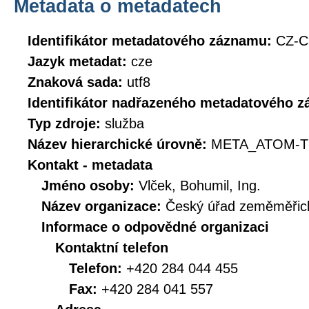
Metadata o metadatech
Identifikátor metadatového záznamu:
CZ-
Jazyk metadat:
cze
Znaková sada:
utf8
Identifikátor nadřazeného metadatového 
Typ zdroje:
služba
Název hierarchické úrovně:
META_ATOM-T
Kontakt - metadata
Jméno osoby:
Vlček, Bohumil, Ing.
Název organizace:
Český úřad zeměměřick
Informace o odpovědné organizaci
Kontaktní telefon
Telefon:
+420 284 044 455
Fax:
+420 284 041 557