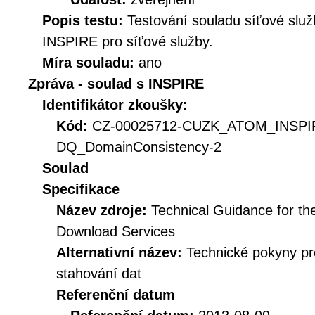
Popis testu:
Testování souladu síťové služ
INSPIRE pro síťové služby.
Míra souladu:
ano
Zpráva - soulad s INSPIRE
Identifikátor zkoušky:
Kód:
CZ-00025712-CUZK_ATOM_INSP
DQ_DomainConsistency-2
Soulad
Specifikace
Název zdroje:
Technical Guidance for t
Download Services
Alternativní název:
Technické pokyny p
stahování dat
Referenční datum