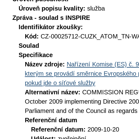
Úroveň popisu kvality:
služba
Zpráva - soulad s INSPIRE
Identifikátor zkoušky:
Kód:
CZ-00025712-CUZK_ATOM_TN-WA
Soulad
Specifikace
Název zdroje:
Nařízení Komise (ES) č. 9
kterým se provádí směrnice Evropského 
pokud jde o síťové služby
Alternativní název:
COMMISSION REGUL
October 2009 implementing Directive 20
Parliament and of the Council as regards
Referenční datum
Referenční datum:
2009-10-20
Událost:
zveřejnění