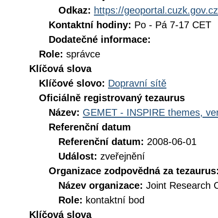
Odkaz:
https://geoportal.cuzk.gov.cz
Kontaktní hodiny:
Po - Pá 7-17 CET
Dodatečné informace:
Role:
správce
Klíčová slova
Klíčové slovo:
Dopravní sítě
Oficiálně registrovaný tezaurus
Název:
GEMET - INSPIRE themes, ver
Referenční datum
Referenční datum:
2008-06-01
Událost:
zveřejnění
Organizace zodpovědná za tezaurus
Název organizace:
Joint Research 
Role:
kontaktní bod
Klíčová slova