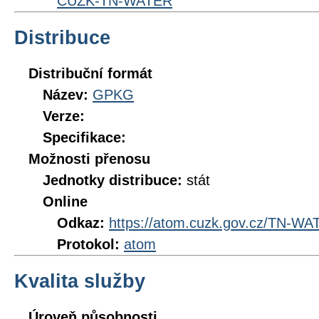
CUZK-TN-WATER
Distribuce
Distribuční formát
Název:
GPKG
Verze:
Specifikace:
Možnosti přenosu
Jednotky distribuce:
stát
Online
Odkaz:
https://atom.cuzk.gov.cz/TN-
Protokol:
atom
Kvalita služby
Úroveň působnosti