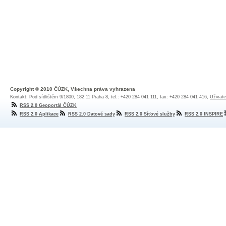
Copyright © 2010 ČÚZK, Všechna práva vyhrazena
Kontakt: Pod sídlištěm 9/1800, 182 11 Praha 8, tel.: +420 284 041 111, fax: +420 284 041 416,
Uživate
RSS 2.0 Geoportál ČÚZK
RSS 2.0 Aplikace
RSS 2.0 Datové sady
RSS 2.0 Síťové služby
RSS 2.0 INSPIRE