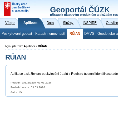
Geoportál ČÚZK
přístup k mapovým produktům a službám res
Vítejte
Aplikace
Data
Služby
INSPIRE
Otevřen
Poskytování geodat
Katastr nemovitostí
RÚIAN
DMVS
Geodetické a
Nyní jste zde:
Aplikace / RÚIAN
RÚIAN
Aplikace a služby pro poskytování údajů z Registru územní identifikace adr
Poslední aktualizace: 03.03.2026
Poslední revize:
03.03.2026
Autor: 95