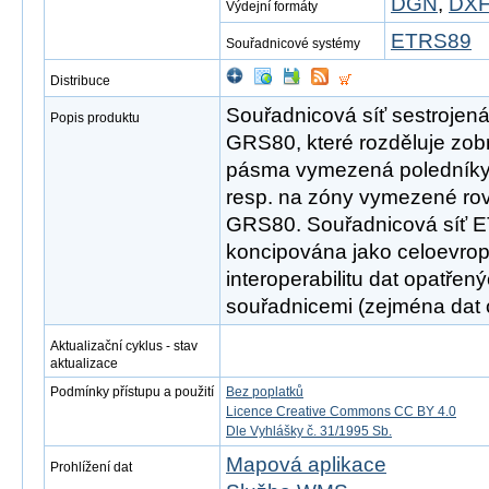
DGN
,
DX
Výdejní formáty
ETRS89
Souřadnicové systémy
Distribuce
Souřadnicová síť sestrojen
Popis produktu
GRS80, které rozděluje zo
pásma vymezená poledníky
resp. na zóny vymezené ro
GRS80. Souřadnicová síť 
koncipována jako celoevrops
interoperabilitu dat opatře
souřadnicemi (zejména dat o
Aktualizační cyklus - stav
aktualizace
Podmínky přístupu a použití
Bez poplatků
Licence Creative Commons CC BY 4.0
Dle Vyhlášky č. 31/1995 Sb.
Mapová aplikace
Prohlížení dat