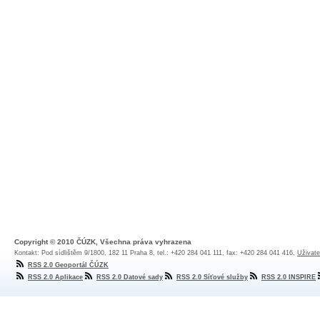
Copyright © 2010 ČÚZK, Všechna práva vyhrazena
Kontakt: Pod sídlištěm 9/1800, 182 11 Praha 8, tel.: +420 284 041 111, fax: +420 284 041 416,
Uživate
RSS 2.0 Geoportál ČÚZK
RSS 2.0 Aplikace
RSS 2.0 Datové sady
RSS 2.0 Síťové služby
RSS 2.0 INSPIRE