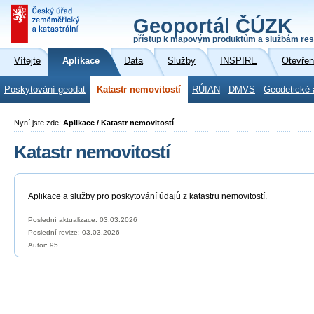
Geoportál ČÚZK
přístup k mapovým produktům a službám res
Vítejte
Aplikace
Data
Služby
INSPIRE
Otevřen
Poskytování geodat
Katastr nemovitostí
RÚIAN
DMVS
Geodetické 
Nyní jste zde:
Aplikace / Katastr nemovitostí
Katastr nemovitostí
Aplikace a služby pro poskytování údajů z katastru nemovitostí.
Poslední aktualizace: 03.03.2026
Poslední revize:
03.03.2026
Autor: 95