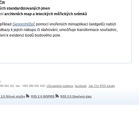
 ČR
ých standardizovaných jmen
ání
archivních map a leteckých měřických snímků
apříklad
Geoprohlížeč
pomocí vnořených miniaplikací (widgetů) nabízí
odkazy k jejich nákupu či stahování, umožňuje transformace souřadnic,
ření k existenci bodů bodového pole.
a
 284 041 111, fax: +420 284 041 416,
Uživatelská podpora
,
facebook
,
Jak číst RSS kanály
 2.0 Síťové služby
RSS 2.0 INSPIRE
RSS 2.0 Otevřená data