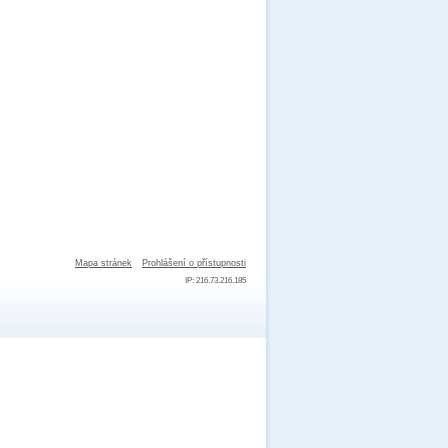
Mapa stránek
Prohlášení o přístupnosti
IP: 216.73.216.185