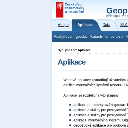
Geop
přístup k ma
Vítejte
Aplikace
Data
Služ
Poskytování geodat
Katastr nemovitostí
Nyní jste zde:
Aplikace
Aplikace
Webové aplikace usnadňují uživatelům zí
dalších informačních systémů resortu ČÚZ
Aplikace lze rozdělit na tyto skupiny:
aplikace pro
poskytování geodat
,
aplikace a služby pro poskytování 
aplikace a služby pro poskytování 
aplikace Informačního systému
Dig
geodetické aplikace
pro podporu z