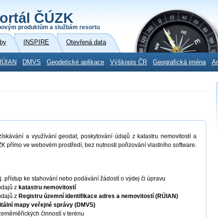
ortál ČÚZK
povým produktům a službám resortu
by
INSPIRE
Otevřená data
RÚIAN
DMVS
Geodetické aplikace
Výškopis ČR
Geografická jména
Ar
skávání a využívání geodat, poskytování údajů z katastru nemovitostí a
K přímo ve webovém prostředí, bez nutnosti pořizování vlastního software.
 tj. přístup ke stahování nebo podávání žádostí o výdej či úpravu
údajů z
katastru nemovitostí
údajů z
Registru územní identifikace adres a nemovitostí (RÚIAN)
itální mapy veřejné správy (DMVS)
eměměřických činností v terénu