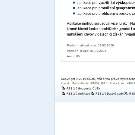
aplikace pro využití dat
výškopisu
aplikace pro prohlížení
geografick
aplikace pro prohlížení a poskytov
Aplikace mohou sdružovat více funkcí. N
kromě hlavní funkce prohlížeče geodat i 
nahlášení chyby v datech či získání vyjád
Poslední aktualizace: 03.03.2026
Poslední revize:
03.03.2026
Autor: 95
Copyright © 2010 ČÚZK, Všechna práva vyhrazen
Kontakt: Pod sídlištěm 9/1800, 182 11 Praha 8, tel.: +420
RSS 2.0 Geoportál ČÚZK
RSS 2.0 Aplikace
RSS 2.0 Datové sady
RSS