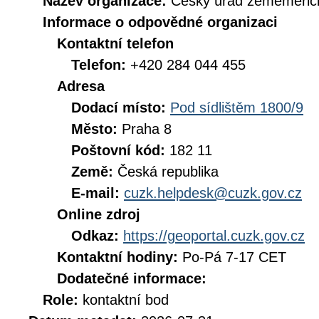
Název organizace:
Český úřad zeměměřick
Informace o odpovědné organizaci
Kontaktní telefon
Telefon:
+420 284 044 455
Adresa
Dodací místo:
Pod sídlištěm 1800/9
Město:
Praha 8
Poštovní kód:
182 11
Země:
Česká republika
E-mail:
cuzk.helpdesk@cuzk.gov.cz
Online zdroj
Odkaz:
https://geoportal.cuzk.gov.cz
Kontaktní hodiny:
Po-Pá 7-17 CET
Dodatečné informace:
Role:
kontaktní bod