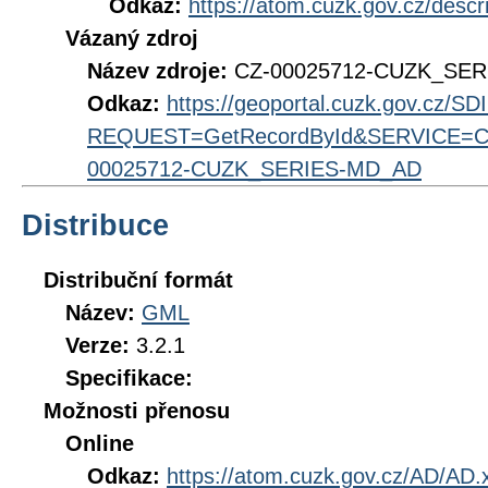
Odkaz:
https://atom.cuzk.gov.cz/des
Vázaný zdroj
Název zdroje:
CZ-00025712-CUZK_SE
Odkaz:
https://geoportal.cuzk.gov.cz/S
REQUEST=GetRecordById&SERVICE=CS
00025712-CUZK_SERIES-MD_AD
Distribuce
Distribuční formát
Název:
GML
Verze:
3.2.1
Specifikace:
Možnosti přenosu
Online
Odkaz:
https://atom.cuzk.gov.cz/AD/AD.