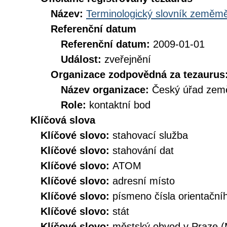
Název:
Terminologický slovník zeměměř
Referenční datum
Referenční datum:
2009-01-01
Událost:
zveřejnění
Organizace zodpovědná za tezaurus
Název organizace:
Český úřad země
Role:
kontaktní bod
Klíčová slova
Klíčové slovo:
stahovací služba
Klíčové slovo:
stahování dat
Klíčové slovo:
ATOM
Klíčové slovo:
adresní místo
Klíčové slovo:
písmeno čísla orientační
Klíčové slovo:
stát
Klíčové slovo:
městský obvod v Praze 