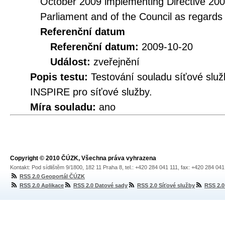
October 2009 implementing Directive 20
Parliament and of the Council as regards
Referenční datum
Referenční datum:
2009-10-20
Událost:
zveřejnění
Popis testu:
Testování souladu síťové služ
INSPIRE pro síťové služby.
Míra souladu:
ano
Copyright © 2010 ČÚZK, Všechna práva vyhrazena
Kontakt: Pod sídlištěm 9/1800, 182 11 Praha 8, tel.: +420 284 041 111, fax: +420 284 04
RSS 2.0 Geoportál ČÚZK
RSS 2.0 Aplikace
RSS 2.0 Datové sady
RSS 2.0 Síťové služby
RSS 2.0