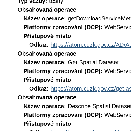
Typ vazby:
těsný
Obsahovaná operace
Název operace:
getDownloadServiceMet
Platformy zpracování (DCP):
WebServi
Přístupové místo
Odkaz:
https://atom.cuzk.gov.cz/AD/A
Obsahovaná operace
Název operace:
Get Spatial Dataset
Platformy zpracování (DCP):
WebServi
Přístupové místo
Odkaz:
https://atom.cuzk.gov.cz/get
Obsahovaná operace
Název operace:
Describe Spatial Datase
Platformy zpracování (DCP):
WebServi
Přístupové místo