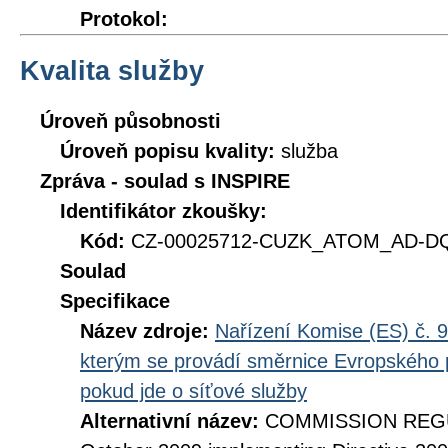
Protokol:
Kvalita služby
Úroveň působnosti
Úroveň popisu kvality:
služba
Zpráva - soulad s INSPIRE
Identifikátor zkoušky:
Kód:
CZ-00025712-CUZK_ATOM_AD-DQ_
Soulad
Specifikace
Název zdroje:
Nařízení Komise (ES) č. 9
kterým se provádí směrnice Evropského 
pokud jde o síťové služby
Alternativní název:
COMMISSION REGUL