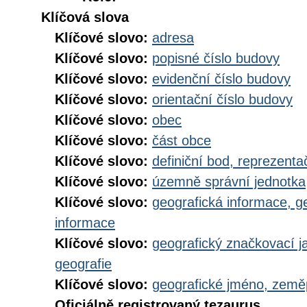
Klíčová slova
Klíčové slovo:
adresa
Klíčové slovo:
popisné číslo budovy
Klíčové slovo:
evidenční číslo budovy
Klíčové slovo:
orientační číslo budovy
Klíčové slovo:
obec
Klíčové slovo:
část obce
Klíčové slovo:
definiční bod, reprezenta
Klíčové slovo:
územně správní jednotka
Klíčové slovo:
geografická informace, g
informace
Klíčové slovo:
geografický značkovací j
geografie
Klíčové slovo:
geografické jméno, zem
Oficiálně registrovaný tezaurus