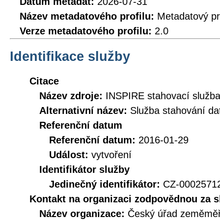
Datum metadat:
2026-07-31
Název metadatového profilu:
Metadatový pr
Verze metadatového profilu:
2.0
Identifikace služby
Citace
Název zdroje:
INSPIRE stahovací služb
Alternativní název:
Služba stahování d
Referenční datum
Referenční datum:
2016-01-29
Událost:
vytvoření
Identifikátor služby
Jedinečný identifikátor:
CZ-000257
Kontakt na organizaci zodpovědnou za s
Název organizace:
Český úřad zeměměři