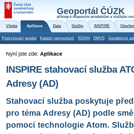
Geoportál ČÚZK
přístup k mapovým produktům a službám res
Vítejte
Aplikace
Data
Služby
INSPIRE
Otevřen
Poskytování geodat
Katastr nemovitostí
RÚIAN
DMVS
Geodetické ap
Nyní jste zde:
Aplikace
INSPIRE stahovací služba A
Adresy (AD)
Stahovací služba poskytuje před
pro téma Adresy (AD) podle smě
pomocí technologie Atom. Služba