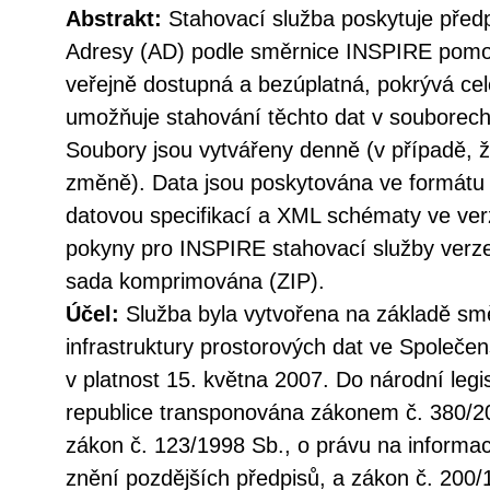
Abstrakt:
Stahovací služba poskytuje před
Adresy (AD) podle směrnice INSPIRE pomoc
veřejně dostupná a bezúplatná, pokrývá ce
umožňuje stahování těchto dat v souborech 
Soubory jsou vytvářeny denně (v případě, ž
změně). Data jsou poskytována ve formátu
datovou specifikací a XML schématy ve verz
pokyny pro INSPIRE stahovací služby verze 
sada komprimována (ZIP).
Účel:
Služba byla vytvořena na základě sm
infrastruktury prostorových dat ve Společen
v platnost 15. května 2007. Do národní legi
republice transponována zákonem č. 380/20
zákon č. 123/1998 Sb., o právu na informac
znění pozdějších předpisů, a zákon č. 200/