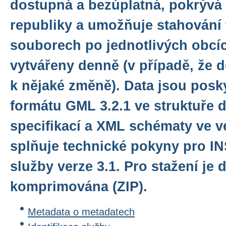
dostupná a bezúplatná, pokrývá
republiky a umožňuje stahování 
souborech po jednotlivých obcí
vytvářeny denně (v případě, že 
k nějaké změně). Data jsou posk
formátu GML 3.2.1 ve struktuře 
specifikací a XML schématy ve ve
splňuje technické pokyny pro I
služby verze 3.1. Pro stažení je 
komprimována (ZIP).
Metadata o metadatech