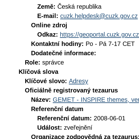
Země:
Česká republika
E-mail:
cuzk.helpdesk@cuzk.gov.cz
Online zdroj
Odkaz:
https://geoportal.cuzk.gov.cz
Kontaktní hodiny:
Po - Pá 7-17 CET
Dodatečné informace:
Role:
správce
Klíčová slova
Klíčové slovo:
Adresy
Oficiálně registrovaný tezaurus
Název:
GEMET - INSPIRE themes, ver
Referenční datum
Referenční datum:
2008-06-01
Událost:
zveřejnění
Organizace zodpovědná za tezaurus