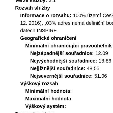
Verze služby:
3.1
Rozsah služby
Informace o rozsahu:
100% území České
12. 2016), ,03% adres nemá definiční bo
datech INSPIRE
Geografické ohraničení
Minimální ohraničující pravoúhelník
Nejzápadnější souřadnice:
12.09
Nejvýchodnější souřadnice:
18.86
Nejjižnější souřadnice:
48.55
Nejsevernější souřadnice:
51.06
Výškový rozsah
Minimální hodnota:
Maximální hodnota:
Výškový systém: