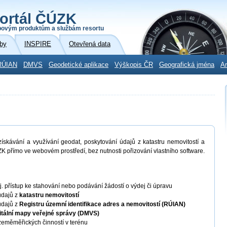
ortál ČÚZK
povým produktům a službám resortu
by
INSPIRE
Otevřená data
RÚIAN
DMVS
Geodetické aplikace
Výškopis ČR
Geografická jména
Ar
skávání a využívání geodat, poskytování údajů z katastru nemovitostí a
K přímo ve webovém prostředí, bez nutnosti pořizování vlastního software.
 tj. přístup ke stahování nebo podávání žádostí o výdej či úpravu
údajů z
katastru nemovitostí
údajů z
Registru územní identifikace adres a nemovitostí (RÚIAN)
itální mapy veřejné správy (DMVS)
eměměřických činností v terénu