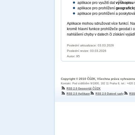
aplikace pro využití dat
výškopisu
aplikace pro prohlížení
geografick
aplikace pro prohlížení a poskytov
Aplikace mohou sdružovat více funkcí. N
kromě hlavní funkce prohlížeče geodat i 
nahlášení chyby v datech či získání vyjád
Poslední aktualizace: 03.03.2026
Poslední revize:
03.03.2026
Autor: 95
Copyright © 2010 ČÚZK, Všechna práva vyhrazen
Kontakt: Pod sídlištěm 9/1800, 182 11 Praha 8, tel.: +420
RSS 2.0 Geoportál ČÚZK
RSS 2.0 Aplikace
RSS 2.0 Datové sady
RSS