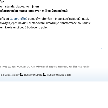
 ČR
ých standardizovaných jmen
ání
archivních map a leteckých měřických snímků
apříklad
Geoprohlížeč
pomocí vnořených miniaplikací (widgetů) nabízí
odkazy k jejich nákupu či stahování, umožňuje transformace souřadnic,
ření k existenci bodů bodového pole.
a
 284 041 111, fax: +420 284 041 416,
Uživatelská podpora
,
facebook
,
Jak číst RSS kanály
 2.0 Síťové služby
RSS 2.0 INSPIRE
RSS 2.0 Otevřená data