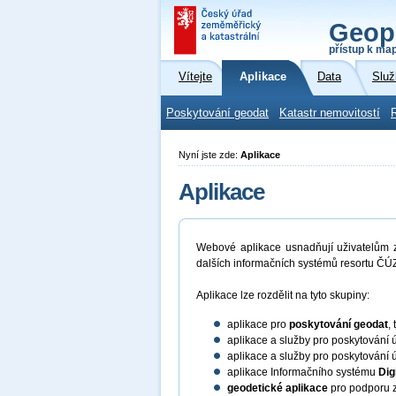
Geop
přístup k ma
Vítejte
Aplikace
Data
Služ
Poskytování geodat
Katastr nemovitostí
Nyní jste zde:
Aplikace
Aplikace
Webové aplikace usnadňují uživatelům zí
dalších informačních systémů resortu ČÚZ
Aplikace lze rozdělit na tyto skupiny:
aplikace pro
poskytování geodat
,
aplikace a služby pro poskytování 
aplikace a služby pro poskytování 
aplikace Informačního systému
Dig
geodetické aplikace
pro podporu z