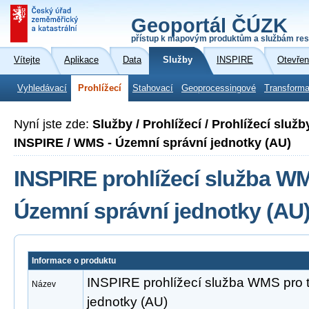
Geoportál ČÚZK
přístup k mapovým produktům a službám res
Vítejte
Aplikace
Data
Služby
INSPIRE
Otevřen
Vyhledávací
Prohlížecí
Stahovací
Geoprocessingové
Transforma
Nyní jste zde:
Služby / Prohlížecí / Prohlížecí slu
INSPIRE / WMS - Územní správní jednotky (AU)
INSPIRE prohlížecí služba W
Územní správní jednotky (AU
Informace o produktu
INSPIRE prohlížecí služba WMS pro
Název
jednotky (AU)