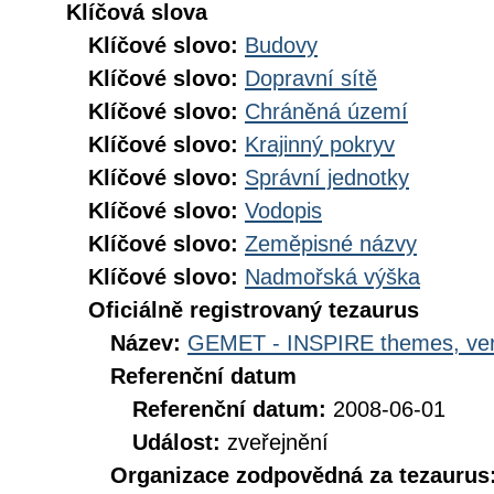
Klíčová slova
Klíčové slovo:
Budovy
Klíčové slovo:
Dopravní sítě
Klíčové slovo:
Chráněná území
Klíčové slovo:
Krajinný pokryv
Klíčové slovo:
Správní jednotky
Klíčové slovo:
Vodopis
Klíčové slovo:
Zeměpisné názvy
Klíčové slovo:
Nadmořská výška
Oficiálně registrovaný tezaurus
Název:
GEMET - INSPIRE themes, ver
Referenční datum
Referenční datum:
2008-06-01
Událost:
zveřejnění
Organizace zodpovědná za tezaurus