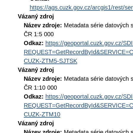
https://ags.cuzk.gov.cz/arcgis1/rest
Vázaný zdroj
Název zdroje:
Metadata série datových 
ČR 1:5 000
Odkaz:
https://geoportal.cuzk.gov.cz/S
REQUEST=GetRecordById&SERVICE=CS
CUZK-ZTM5-SJTSK
Vázaný zdroj
Název zdroje:
Metadata série datových 
ČR 1:10 000
Odkaz:
https://geoportal.cuzk.gov.cz/S
REQUEST=GetRecordById&SERVICE=CS
CUZK-ZTM10
Vázaný zdroj
Název zdroje:
Metadata série datových 