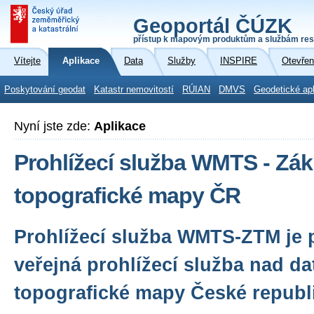
Geoportál ČÚZK
přístup k mapovým produktům a službám res
Vítejte
Aplikace
Data
Služby
INSPIRE
Otevřen
Poskytování geodat
Katastr nemovitostí
RÚIAN
DMVS
Geodetické ap
Nyní jste zde:
Aplikace
Prohlížecí služba WMTS - Zák
topografické mapy ČR
Prohlížecí služba WMTS-ZTM je 
veřejná prohlížecí služba nad da
topografické mapy České republi