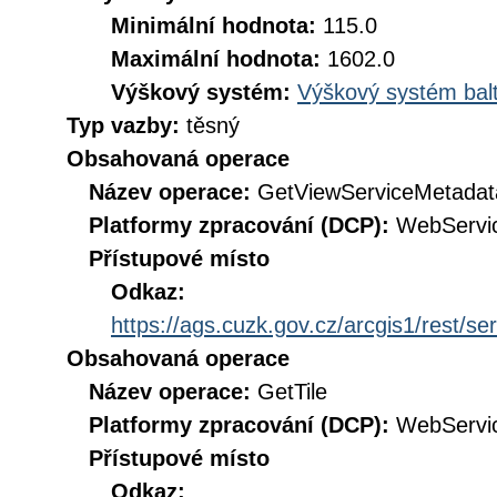
Minimální hodnota:
115.0
Maximální hodnota:
1602.0
Výškový systém:
Výškový systém balt
Typ vazby:
těsný
Obsahovaná operace
Název operace:
GetViewServiceMetadat
Platformy zpracování (DCP):
WebServi
Přístupové místo
Odkaz:
https://ags.cuzk.gov.cz/arcgis1/rest
Obsahovaná operace
Název operace:
GetTile
Platformy zpracování (DCP):
WebServi
Přístupové místo
Odkaz: