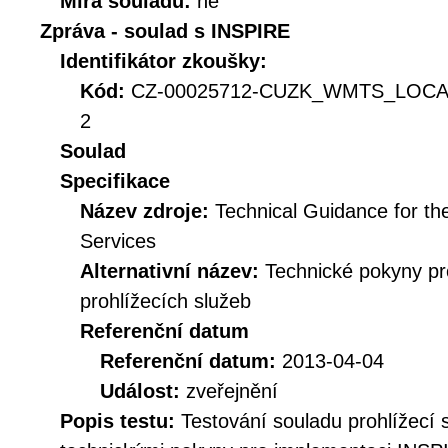
Míra souladu:
ne
Zpráva - soulad s INSPIRE
Identifikátor zkoušky:
Kód:
CZ-00025712-CUZK_WMTS_LOCAL
2
Soulad
Specifikace
Název zdroje:
Technical Guidance for t
Services
Alternativní název:
Technické pokyny p
prohlížecích služeb
Referenční datum
Referenční datum:
2013-04-04
Událost:
zveřejnění
Popis testu:
Testování souladu prohlížec