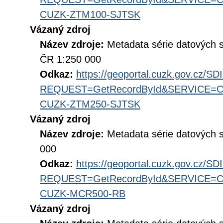
CUZK-ZTM100-SJTSK
Vázaný zdroj
Název zdroje:
Metadata série datových 
ČR 1:250 000
Odkaz:
https://geoportal.cuzk.gov.cz/S
REQUEST=GetRecordById&SERVICE=CS
CUZK-ZTM250-SJTSK
Vázaný zdroj
Název zdroje:
Metadata série datových 
000
Odkaz:
https://geoportal.cuzk.gov.cz/S
REQUEST=GetRecordById&SERVICE=CS
CUZK-MCR500-RB
Vázaný zdroj