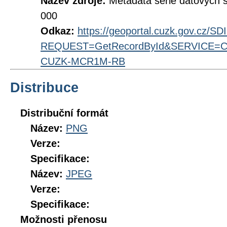
Název zdroje:
Metadata série datových 
000
Odkaz:
https://geoportal.cuzk.gov.cz/S
REQUEST=GetRecordById&SERVICE=CS
CUZK-MCR1M-RB
Distribuce
Distribuční formát
Název:
PNG
Verze:
Specifikace:
Název:
JPEG
Verze:
Specifikace:
Možnosti přenosu