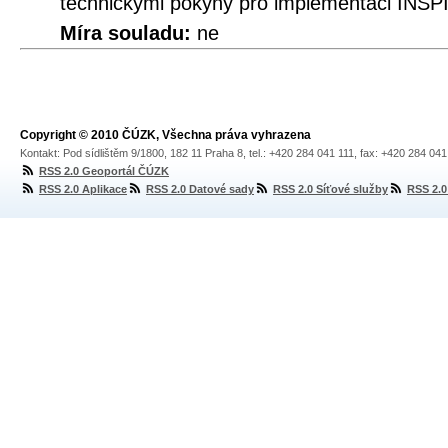
technickými pokyny pro implementaci INSPI
Míra souladu:
ne
Copyright © 2010 ČÚZK, Všechna práva vyhrazena
Kontakt: Pod sídlištěm 9/1800, 182 11 Praha 8, tel.: +420 284 041 111, fax: +420 284 04
RSS 2.0 Geoportál ČÚZK
RSS 2.0 Aplikace
RSS 2.0 Datové sady
RSS 2.0 Síťové služby
RSS 2.0