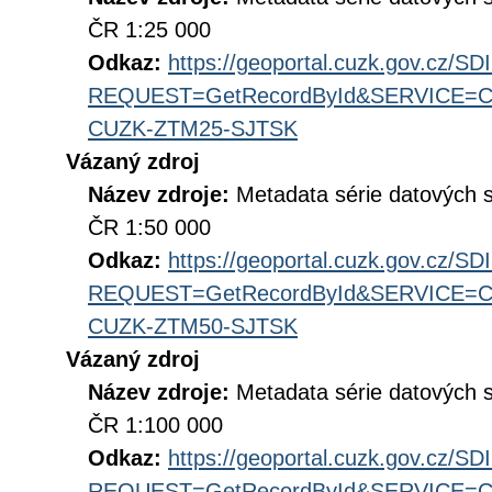
ČR 1:25 000
Odkaz:
https://geoportal.cuzk.gov.cz/S
REQUEST=GetRecordById&SERVICE=CS
CUZK-ZTM25-SJTSK
Vázaný zdroj
Název zdroje:
Metadata série datových 
ČR 1:50 000
Odkaz:
https://geoportal.cuzk.gov.cz/S
REQUEST=GetRecordById&SERVICE=CS
CUZK-ZTM50-SJTSK
Vázaný zdroj
Název zdroje:
Metadata série datových 
ČR 1:100 000
Odkaz:
https://geoportal.cuzk.gov.cz/S
REQUEST=GetRecordById&SERVICE=CS