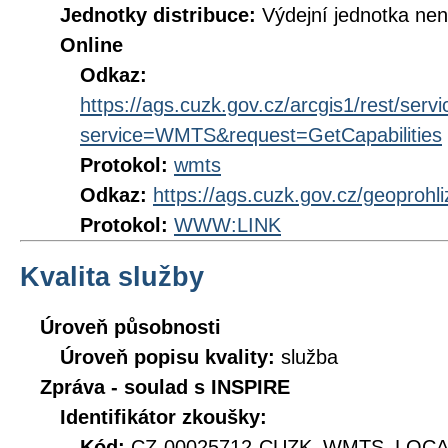
Jednotky distribuce:
Výdejní jednotka ne
Online
Odkaz:
https://ags.cuzk.gov.cz/arcgis1/rest/s
service=WMTS&request=GetCapabilities
Protokol:
wmts
Odkaz:
https://ags.cuzk.gov.cz/geoprohl
Protokol:
WWW:LINK
Kvalita služby
Úroveň působnosti
Úroveň popisu kvality:
služba
Zpráva - soulad s INSPIRE
Identifikátor zkoušky:
Kód:
CZ-00025712-CUZK_WMTS_LOCAL