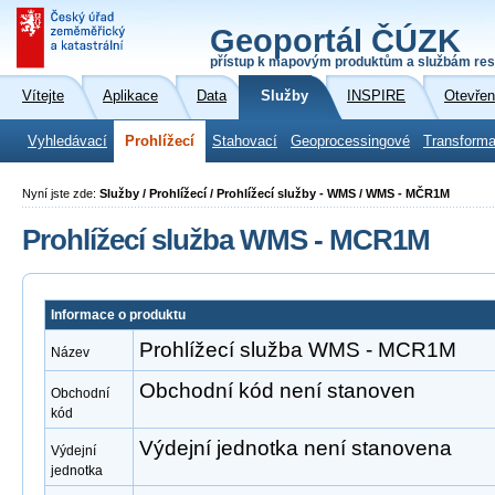
Geoportál ČÚZK
přístup k mapovým produktům a službám res
Vítejte
Aplikace
Data
Služby
INSPIRE
Otevřen
Vyhledávací
Prohlížecí
Stahovací
Geoprocessingové
Transforma
Nyní jste zde:
Služby / Prohlížecí / Prohlížecí služby - WMS / WMS - MČR1M
Prohlížecí služba WMS - MCR1M
Informace o produktu
Prohlížecí služba WMS - MCR1M
Název
Obchodní kód není stanoven
Obchodní
kód
Výdejní jednotka není stanovena
Výdejní
jednotka