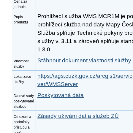
Cena za
jednotku
Prohlížecí služba WMS MCR1M je po
Popis
produktu
prohlížecí služba nad daty Mapy Česk
Služba splňuje Technické pokyny pro
služby v. 3.11 a zároveň splňuje st
1.3.0.
Stáhnout dokument vlastnosti služby
Vlastnosti
služby
https://ags.cuzk.gov.cz/arcgis1/se
Lokalizace
služby
ver/WMSServer
Poskytovaná data
Datové sady
poskytované
službou
Zásady užívání dat a služeb ZÚ
Omezení a
podmínky
přístupu a
použití