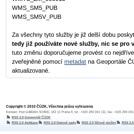
WMS_SM5_PUB
WMS_SM5V_PUB
Za všechny tyto služby je již delší dobu posk
tedy již používáte nové služby, nic se pro
tuto změnu doporučujeme provést co nejdříve
zveřejněné pomocí
metadat
na Geoportále ČÚ
aktualizované.
Copyright © 2010 ČÚZK, Všechna práva vyhrazena
Kontakt: Pod sídlištěm 9/1800, 182 11 Praha 8, tel.: +420 284 041 111, fax: +420 284 04
RSS 2.0 Geoportál ČÚZK
RSS 2.0 Aplikace
RSS 2.0 Datové sady
RSS 2.0 Síťové služby
RSS 2.0