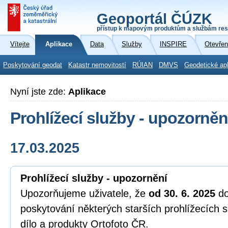
Geoportál ČÚZK
přístup k mapovým produktům a službám res
Vítejte
Aplikace
Data
Služby
INSPIRE
Otevřen
Poskytování geodat
Katastr nemovitostí
RÚIAN
DMVS
Geodetické ap
Nyní jste zde:
Aplikace
Prohlížecí služby - upozorněn
17.03.2025
Prohlížecí služby - upozornění
Upozorňujeme uživatele, že
od 30. 6. 2025
d
poskytování některých starších prohlížecích 
dílo a produkty Ortofoto ČR.