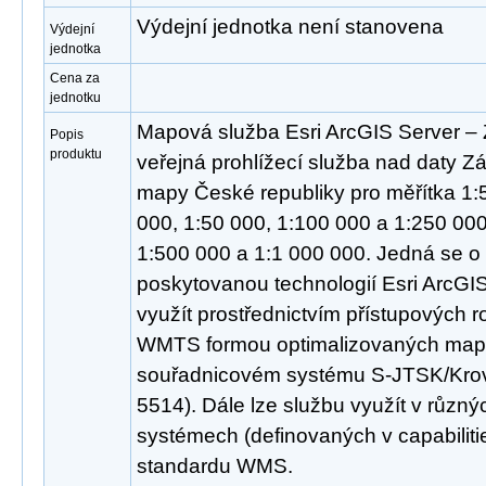
Výdejní jednotka není stanovena
Výdejní
jednotka
Cena za
jednotku
Mapová služba Esri ArcGIS Server –
Popis
produktu
veřejná prohlížecí služba nad daty Zá
mapy České republiky pro měřítka 1:5
000, 1:50 000, 1:100 000 a 1:250 00
1:500 000 a 1:1 000 000. Jedná se o 
poskytovanou technologií Esri ArcGIS
využít prostřednictvím přístupových
WMTS formou optimalizovaných mapo
souřadnicovém systému S-JTSK/Kro
5514). Dále lze službu využít v různ
systémech (definovaných v capabiliti
standardu WMS.