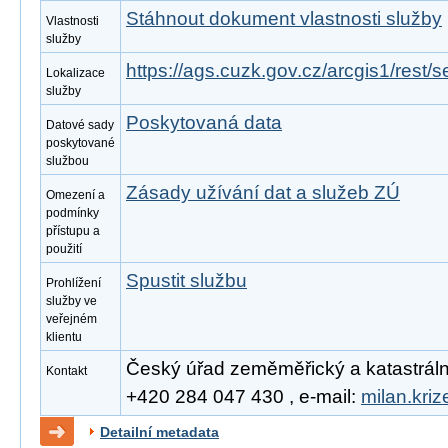
Stáhnout dokument vlastnosti služby
Vlastnosti
služby
https://ags.cuzk.gov.cz/arcgis1/rest
Lokalizace
služby
Poskytovaná data
Datové sady
poskytované
službou
Zásady užívání dat a služeb ZÚ
Omezení a
podmínky
přístupu a
použití
Spustit službu
Prohlížení
služby ve
veřejném
klientu
Český úřad zeměměřický a katastrální, 
Kontakt
+420 284 047 430 , e-mail:
milan.kri
Detailní metadata