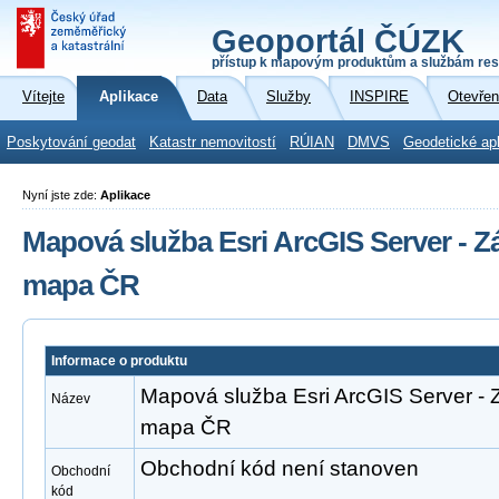
Geoportál ČÚZK
přístup k mapovým produktům a službám res
Vítejte
Aplikace
Data
Služby
INSPIRE
Otevřen
Poskytování geodat
Katastr nemovitostí
RÚIAN
DMVS
Geodetické ap
Nyní jste zde:
Aplikace
Mapová služba Esri ArcGIS Server - Z
mapa ČR
Informace o produktu
Mapová služba Esri ArcGIS Server - Z
Název
mapa ČR
Obchodní kód není stanoven
Obchodní
kód