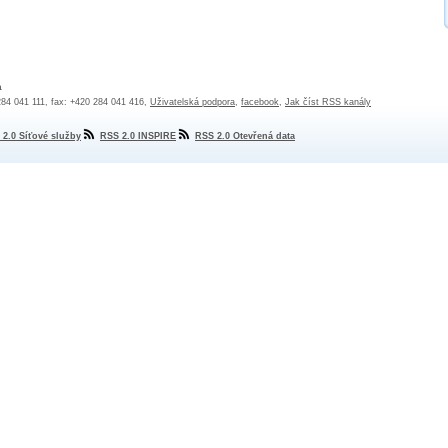
a
 284 041 111, fax: +420 284 041 416,
Uživatelská podpora
,
facebook
,
Jak číst RSS kanály
 2.0 Síťové služby
RSS 2.0 INSPIRE
RSS 2.0 Otevřená data