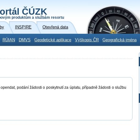
ortál ČÚZK
povým produktům a službám resortu
by
INSPIRE
Otevřená data
RÚIAN
DMVS
Geodetické aplikace
Výškopis ČR
Geografická jména
 opendat, podání žádosti o poskytnutí za úplatu, případně žádosti o službu