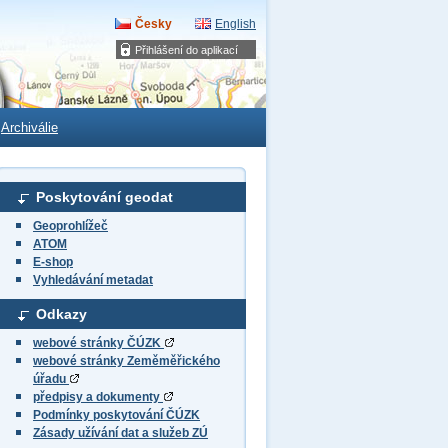
Česky
English
Přihlášení do aplikací
Archiválie
Poskytování geodat
Geoprohlížeč
ATOM
E-shop
Vyhledávání metadat
Odkazy
webové stránky ČÚZK
webové stránky Zeměměřického
úřadu
předpisy a dokumenty
Podmínky poskytování ČÚZK
Zásady užívání dat a služeb ZÚ