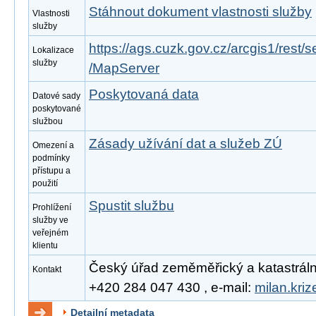
Stáhnout dokument vlastnosti služby
Vlastnosti
služby
https://ags.cuzk.gov.cz/arcgis1/re
Lokalizace
služby
/MapServer
Poskytovaná data
Datové sady
poskytované
službou
Zásady užívání dat a služeb ZÚ
Omezení a
podmínky
přístupu a
použití
Spustit službu
Prohlížení
služby ve
veřejném
klientu
Český úřad zeměměřický a katastrální, 
Kontakt
+420 284 047 430 , e-mail:
milan.kri
Detailní metadata