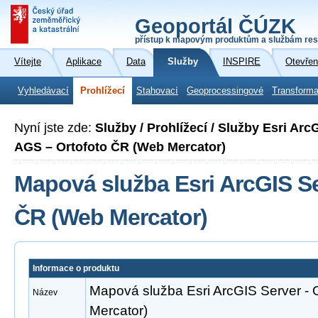
Geoportál ČÚZK
přístup k mapovým produktům a službám res
Vítejte
Aplikace
Data
Služby
INSPIRE
Otevřen
Vyhledávací
Prohlížecí
Stahovací
Geoprocessingové
Transforma
Nyní jste zde:
Služby / Prohlížecí / Služby Esri Ar
AGS – Ortofoto ČR (Web Mercator)
Mapová služba Esri ArcGIS Se
ČR (Web Mercator)
Informace o produktu
Mapová služba Esri ArcGIS Server - 
Název
Mercator)