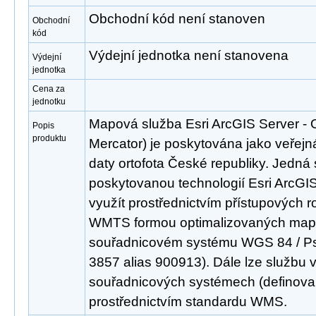
Obchodní kód není stanoven
Obchodní
kód
Výdejní jednotka není stanovena
Výdejní
jednotka
Cena za
jednotku
Mapová služba Esri ArcGIS Server - 
Popis
produktu
Mercator) je poskytována jako veřejn
daty ortofota České republiky. Jedná 
poskytovanou technologií Esri ArcGIS
využít prostřednictvím přístupových
WMTS formou optimalizovaných mapo
souřadnicovém systému WGS 84 / P
3857 alias 900913). Dále lze službu 
souřadnicových systémech (definovan
prostřednictvím standardu WMS.