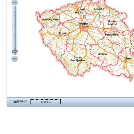
1:3657590
100 km