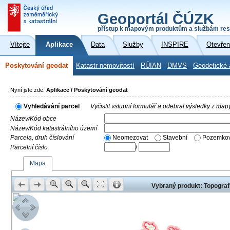
Geoportál ČÚZK
přístup k mapovým produktům a službám res
Vítejte
Aplikace
Data
Služby
INSPIRE
Otevřen
Poskytování geodat
Katastr nemovitostí
RÚIAN
DMVS
Geodetické 
Nyní jste zde:
Aplikace / Poskytování geodat
Vyhledávání parcel
Vyčistit vstupní formulář a odebrat výsledky z map
Název/Kód obce
Název/Kód katastrálního území
Parcela, druh číslování
Neomezovat
Stavební
Pozemkov
Parcelní číslo
/
Mapa
Vybraný produkt: Topograf