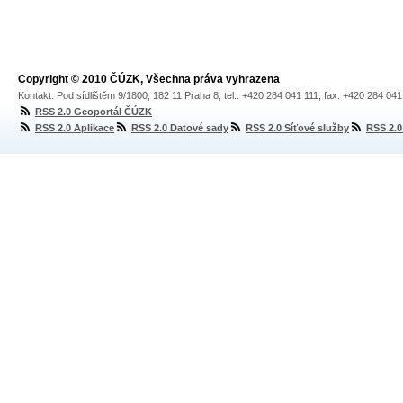
Copyright © 2010 ČÚZK, Všechna práva vyhrazena
Kontakt: Pod sídlištěm 9/1800, 182 11 Praha 8, tel.: +420 284 041 111, fax: +420 284 04
RSS 2.0 Geoportál ČÚZK
RSS 2.0 Aplikace
RSS 2.0 Datové sady
RSS 2.0 Síťové služby
RSS 2.0