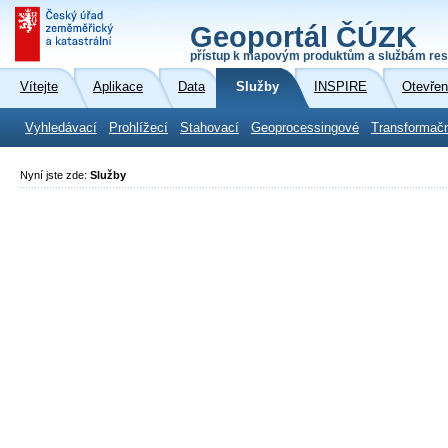
Geoportál ČÚZK
přístup k mapovým produktům a službám res
Vítejte
Aplikace
Data
Služby
INSPIRE
Otevřen
Vyhledávací
Prohlížecí
Stahovací
Geoprocessingové
Transformač
Nyní jste zde:
Služby